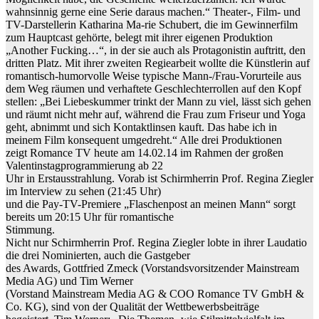
wahnsinnig gerne eine Serie daraus machen.“ Theater-, Film- und
TV-Darstellerin Katharina Ma-rie Schubert, die im Gewinnerfilm
zum Hauptcast gehörte, belegt mit ihrer eigenen Produktion
„Another Fucking…“, in der sie auch als Protagonistin auftritt, den
dritten Platz. Mit ihrer zweiten Regiearbeit wollte die Künstlerin auf
romantisch-humorvolle Weise typische Mann-/Frau-Vorurteile aus
dem Weg räumen und verhaftete Geschlechterrollen auf den Kopf
stellen: „Bei Liebeskummer trinkt der Mann zu viel, lässt sich gehen
und räumt nicht mehr auf, während die Frau zum Friseur und Yoga
geht, abnimmt und sich Kontaktlinsen kauft. Das habe ich in
meinem Film konsequent umgedreht.“ Alle drei Produktionen
zeigt Romance TV heute am 14.02.14 im Rahmen der großen
Valentinstagprogrammierung ab 22
Uhr in Erstausstrahlung. Vorab ist Schirmherrin Prof. Regina Ziegler
im Interview zu sehen (21:45 Uhr)
und die Pay-TV-Premiere „Flaschenpost an meinen Mann“ sorgt
bereits um 20:15 Uhr für romantische
Stimmung.
Nicht nur Schirmherrin Prof. Regina Ziegler lobte in ihrer Laudatio
die drei Nominierten, auch die Gastgeber
des Awards, Gottfried Zmeck (Vorstandsvorsitzender Mainstream
Media AG) und Tim Werner
(Vorstand Mainstream Media AG & COO Romance TV GmbH &
Co. KG), sind von der Qualität der Wettbewerbsbeiträge