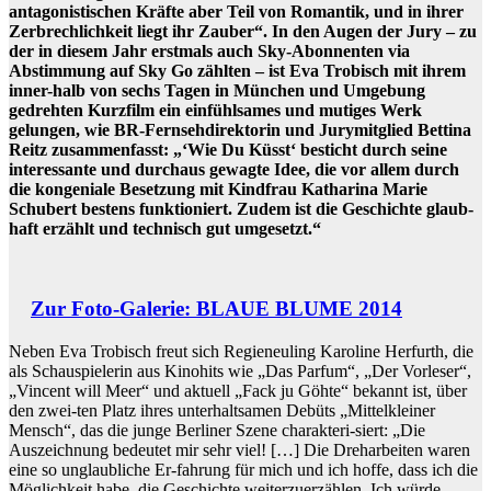
antagonistischen Kräfte aber Teil von Romantik, und in ihrer
Zerbrechlichkeit liegt ihr Zauber“. In den Augen der Jury – zu
der in diesem Jahr erstmals auch Sky-Abonnenten via
Abstimmung auf Sky Go zählten – ist Eva Trobisch mit ihrem
inner-halb von sechs Tagen in München und Umgebung
gedrehten Kurzfilm ein einfühlsames und mutiges Werk
gelungen, wie BR-Fernsehdirektorin und Jurymitglied Bettina
Reitz zusammenfasst: „‘Wie Du Küsst‘ besticht durch seine
interessante und durchaus gewagte Idee, die vor allem durch
die kongeniale Besetzung mit Kindfrau Katharina Marie
Schubert bestens funktioniert. Zudem ist die Geschichte glaub-
haft erzählt und technisch gut umgesetzt.“
Zur Foto-Galerie: BLAUE BLUME 2014
Neben Eva Trobisch freut sich Regieneuling Karoline Herfurth, die
als Schauspielerin aus Kinohits wie „Das Parfum“, „Der Vorleser“,
„Vincent will Meer“ und aktuell „Fack ju Göhte“ bekannt ist, über
den zwei-ten Platz ihres unterhaltsamen Debüts „Mittelkleiner
Mensch“, das die junge Berliner Szene charakteri-siert: „Die
Auszeichnung bedeutet mir sehr viel! […] Die Dreharbeiten waren
eine so unglaubliche Er-fahrung für mich und ich hoffe, dass ich die
Möglichkeit habe, die Geschichte weiterzuerzählen. Ich würde