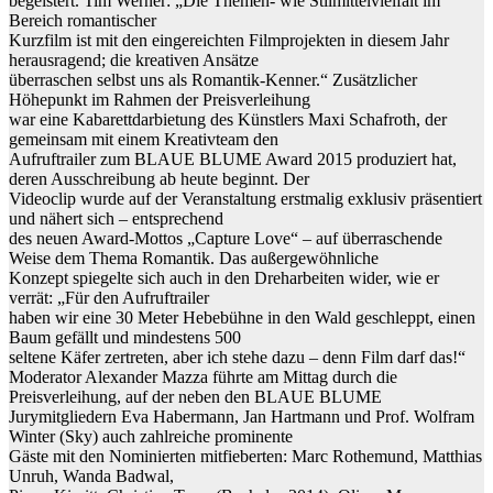
begeistert. Tim Werner: „Die Themen- wie Stilmittelvielfalt im
Bereich romantischer
Kurzfilm ist mit den eingereichten Filmprojekten in diesem Jahr
herausragend; die kreativen Ansätze
überraschen selbst uns als Romantik-Kenner.“ Zusätzlicher
Höhepunkt im Rahmen der Preisverleihung
war eine Kabarettdarbietung des Künstlers Maxi Schafroth, der
gemeinsam mit einem Kreativteam den
Aufruftrailer zum BLAUE BLUME Award 2015 produziert hat,
deren Ausschreibung ab heute beginnt. Der
Videoclip wurde auf der Veranstaltung erstmalig exklusiv präsentiert
und nähert sich – entsprechend
des neuen Award-Mottos „Capture Love“ – auf überraschende
Weise dem Thema Romantik. Das außergewöhnliche
Konzept spiegelte sich auch in den Dreharbeiten wider, wie er
verrät: „Für den Aufruftrailer
haben wir eine 30 Meter Hebebühne in den Wald geschleppt, einen
Baum gefällt und mindestens 500
seltene Käfer zertreten, aber ich stehe dazu – denn Film darf das!“
Moderator Alexander Mazza führte am Mittag durch die
Preisverleihung, auf der neben den BLAUE BLUME
Jurymitgliedern Eva Habermann, Jan Hartmann und Prof. Wolfram
Winter (Sky) auch zahlreiche prominente
Gäste mit den Nominierten mitfieberten: Marc Rothemund, Matthias
Unruh, Wanda Badwal,