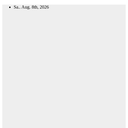
Zum
Sa.. Aug. 8th, 2026
Inhalt
springen