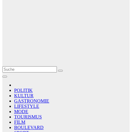
Le Matin
AGENCE DE PRESSE
POLITIK
KULTUR
GASTRONOMIE
LIFESTYLE
MODE
TOURISMUS
FILM
BOULEVARD