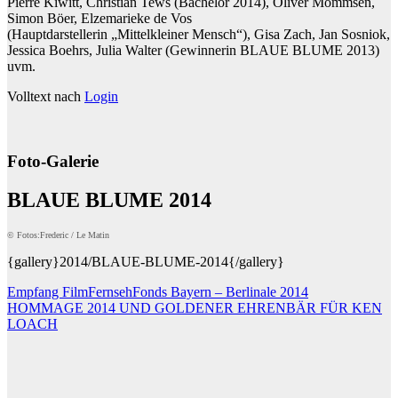
Pierre Kiwitt, Christian Tews (Bachelor 2014), Oliver Mommsen,
Simon Böer, Elzemarieke de Vos
(Hauptdarstellerin „Mittelkleiner Mensch“), Gisa Zach, Jan Sosniok,
Jessica Boehrs, Julia Walter (Gewinnerin BLAUE BLUME 2013)
uvm.
Volltext nach
Login
Foto-Galerie
BLAUE BLUME 2014
© Fotos:Frederic / Le Matin
{gallery}2014/BLAUE-BLUME-2014{/gallery}
Beitragsnavigation
Empfang FilmFernsehFonds Bayern – Berlinale 2014
HOMMAGE 2014 UND GOLDENER EHRENBÄR FÜR KEN
LOACH