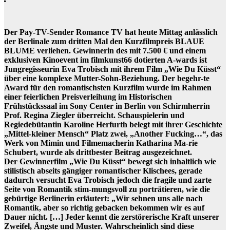
Der Pay-TV-Sender Romance TV hat heute Mittag anlässlich
der Berlinale zum dritten Mal den Kurzfilmpreis BLAUE
BLUME verliehen. Gewinnerin des mit 7.500 € und einem
exklusiven Kinoevent im filmkunst66 dotierten A-wards ist
Jungregisseurin Eva Trobisch mit ihrem Film „Wie Du Küsst“
über eine komplexe Mutter-Sohn-Beziehung. Der begehr-te
Award für den romantischsten Kurzfilm wurde im Rahmen
einer feierlichen Preisverleihung im Historischen
Frühstückssaal im Sony Center in Berlin von Schirmherrin
Prof. Regina Ziegler überreicht. Schauspielerin und
Regiedebütantin Karoline Herfurth belegt mit ihrer Geschichte
„Mittel-kleiner Mensch“ Platz zwei, „Another Fucking…“, das
Werk von Mimin und Filmemacherin Katharina Ma-rie
Schubert, wurde als drittbester Beitrag ausgezeichnet.
Der Gewinnerfilm „Wie Du Küsst“ bewegt sich inhaltlich wie
stilistisch abseits gängiger romantischer Klischees, gerade
dadurch versucht Eva Trobisch jedoch die fragile und zarte
Seite von Romantik stim-mungsvoll zu porträtieren, wie die
gebürtige Berlinerin erläutert: „Wir sehnen uns alle nach
Romantik, aber so richtig gebacken bekommen wir es auf
Dauer nicht. […] Jeder kennt die zerstörerische Kraft unserer
Zweifel, Ängste und Muster. Wahrscheinlich sind diese