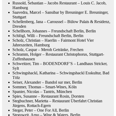
Russold, Sebastian – Jacobs Restaurant – Louis C. Jacob,
Hamburg
Saavedra, Marcel – Sansibar by Breuninger E. Breuninger,
Stuttgart
Schellenberg, Jana – Caroussel – Bülow Palais & Residenz,
Dresden
Schellhorn, Johannes – Freundschaft Berlin, Berlin
Schlögl, Willi – Freundschaft Berlin, Berlin
Scholz, Christian – Haerlin – Fairmont Hotel Vier
Jahreszeiten, Hamburg
Scholz, Caspar – Meroh Getränke, Frechen
Schramm, Holger – Restaurant Christophorus, Stuttgart-
Zuffenhausen
Schweitzer, Tim – BODENDORF’S – Landhaus Stricker,
Sylt
Schwingshackl, Katharina – Schwingshackl Esskultur, Bad
Tölz
Seiser, Alexander – Bandol sur mer, Berlin
Sommer, Thomas – Smart-Wines, Köln
Spanier, Nicolas – Tantris, München
Spies, Susanne – Restaurant Rosin, Dorsten
Stegbuchner, Marietta – Restaurant Überfahrt Christian
Jürgens, Rottach-Egern
Steger, Peter – One For All, Berlin
Steguweit, Arno – Wine & Waters, Berlin