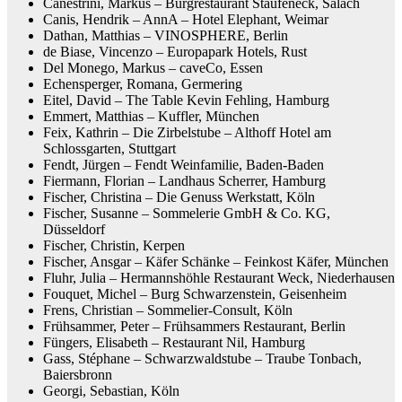
Canestrini, Markus – Burgrestaurant Staufeneck, Salach
Canis, Hendrik – AnnA – Hotel Elephant, Weimar
Dathan, Matthias – VINOSPHERE, Berlin
de Biase, Vincenzo – Europapark Hotels, Rust
Del Monego, Markus – caveCo, Essen
Echensperger, Romana, Germering
Eitel, David – The Table Kevin Fehling, Hamburg
Emmert, Matthias – Kuffler, München
Feix, Kathrin – Die Zirbelstube – Althoff Hotel am
Schlossgarten, Stuttgart
Fendt, Jürgen – Fendt Weinfamilie, Baden-Baden
Fiermann, Florian – Landhaus Scherrer, Hamburg
Fischer, Christina – Die Genuss Werkstatt, Köln
Fischer, Susanne – Sommelerie GmbH & Co. KG,
Düsseldorf
Fischer, Christin, Kerpen
Fischer, Ansgar – Käfer Schänke – Feinkost Käfer, München
Fluhr, Julia – Hermannshöhle Restaurant Weck, Niederhausen
Fouquet, Michel – Burg Schwarzenstein, Geisenheim
Frens, Christian – Sommelier-Consult, Köln
Frühsammer, Peter – Frühsammers Restaurant, Berlin
Füngers, Elisabeth – Restaurant Nil, Hamburg
Gass, Stéphane – Schwarzwaldstube – Traube Tonbach,
Baiersbronn
Georgi, Sebastian, Köln