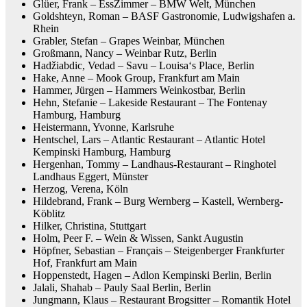
Glüer, Frank – EssZimmer – BMW Welt, München
Goldshteyn, Roman – BASF Gastronomie, Ludwigshafen a.
Rhein
Grabler, Stefan – Grapes Weinbar, München
Großmann, Nancy – Weinbar Rutz, Berlin
Hadžiabdic, Vedad – Savu – Louisa‘s Place, Berlin
Hake, Anne – Mook Group, Frankfurt am Main
Hammer, Jürgen – Hammers Weinkostbar, Berlin
Hehn, Stefanie – Lakeside Restaurant – The Fontenay
Hamburg, Hamburg
Heistermann, Yvonne, Karlsruhe
Hentschel, Lars – Atlantic Restaurant – Atlantic Hotel
Kempinski Hamburg, Hamburg
Hergenhan, Tommy – Landhaus-Restaurant – Ringhotel
Landhaus Eggert, Münster
Herzog, Verena, Köln
Hildebrand, Frank – Burg Wernberg – Kastell, Wernberg-
Köblitz
Hilker, Christina, Stuttgart
Holm, Peer F. – Wein & Wissen, Sankt Augustin
Höpfner, Sebastian – Français – Steigenberger Frankfurter
Hof, Frankfurt am Main
Hoppenstedt, Hagen – Adlon Kempinski Berlin, Berlin
Jalali, Shahab – Pauly Saal Berlin, Berlin
Jungmann, Klaus – Restaurant Brogsitter – Romantik Hotel