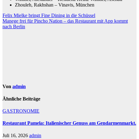
Zhouleh, Rakhshan – Vinavis, München
Beitragsnavigation
Felix Mielke bringt Fine Dining in die Schüssel
Manege frei für Pincho Nation – das Restaurant mit App kommt
nach Berlin
Von
admin
Ähnliche Beiträge
GASTRONOMIE
Restaurant Pamela: Italienischer Genuss am Gendarmenmarkt.
Juli 16, 2026
admin