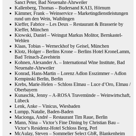
Sanct Peter, Bad Neuenahr-Ahrweiler
Kallenberg, Thomas – Budersand KAI3, Hörnum
Kämmer, Frank – Weinservice – Marketingdienstleistungen
rund um den Wein, Waiblingen
Kieffer, Fabrice – Les Deux – Restaurant & Brasserie by
Kieffer, München
Kiowski, Daniel – Weingut Markus Molitor, Bernkastel-
Wehlen
Klaas, Tobias – Werneckhof by Geisel, München
Klotz, Holger – Berlins Krone – Berlins Hotel KroneLamm,
Bad Teinach-Zavelstein
Kohnen, Alexander A. – International Wine Institute, Bad
Neuenahr-Ahrweiler
Konrad, Hans-Martin – Lorenz Adlon Esszimmer – Adlon
Kempinski Berlin, Berlin
Krebs, Marie-Helen – Schloss Elmau – Luce d’Oro, Elmau /
Oberbayern
Kunaschk, Jenny – A-ROSA Travemünde – Weinwirtschaft,
Lübeck
Lenk, Anke – Vinicus, Wiesbaden
Lumpp, Natalie, Baden-Baden
Macionga, André – Restaurant Tim Raue, Berlin
Mann, Nina – Victor’s Fine Dining by Christian Bau –
Victor‘s Residenz-Hotel Schloss Berg, Perl
McAulay, Steven – Sommelier Select GbR, Blankenheim