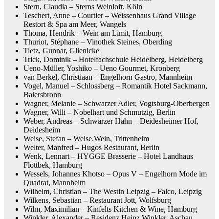
Stern, Claudia – Sterns Weinloft, Köln
Teschert, Anne – Courtier – Weissenhaus Grand Village
Restort & Spa am Meer, Wangels
Thoma, Hendrik – Wein am Limit, Hamburg
Thuriot, Stéphane – Vinothek Steines, Oberding
Tietz, Gunnar, Glienicke
Trick, Dominik – Hotelfachschule Heidelberg, Heidelberg
Ueno-Müller, Yoshiko – Ueno Gourmet, Kronberg
van Berkel, Christiaan – Engelhorn Gastro, Mannheim
Vogel, Manuel – Schlossberg – Romantik Hotel Sackmann,
Baiersbronn
Wagner, Melanie – Schwarzer Adler, Vogtsburg-Oberbergen
Wagner, Willi – Nobelhart und Schmutzig, Berlin
Weber, Andreas – Schwarzer Hahn – Deidesheimer Hof,
Deidesheim
Weise, Stefan – Weise.Wein, Trittenheim
Welter, Manfred – Hugos Restaurant, Berlin
Wenk, Lennart – HYGGE Brasserie – Hotel Landhaus
Flottbek, Hamburg
Wessels, Johannes Khotso – Opus V – Engelhorn Mode im
Quadrat, Mannheim
Wilhelm, Christian – The Westin Leipzig – Falco, Leipzig
Wilkens, Sebastian – Restaurant Jott, Wolfsburg
Wilm, Maximilian – Kinfelts Kitchen & Wine, Hamburg
Winkler, Alexander – Residenz Heinz Winkler, Aschau