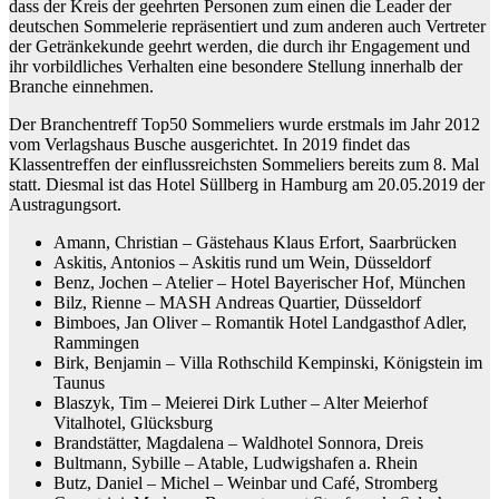
dass der Kreis der geehrten Personen zum einen die Leader der
deutschen Sommelerie repräsentiert und zum anderen auch Vertreter
der Getränkekunde geehrt werden, die durch ihr Engagement und
ihr vorbildliches Verhalten eine besondere Stellung innerhalb der
Branche einnehmen.
Der Branchentreff Top50 Sommeliers wurde erstmals im Jahr 2012
vom Verlagshaus Busche ausgerichtet. In 2019 findet das
Klassentreffen der einflussreichsten Sommeliers bereits zum 8. Mal
statt. Diesmal ist das Hotel Süllberg in Hamburg am 20.05.2019 der
Austragungsort.
Amann, Christian – Gästehaus Klaus Erfort, Saarbrücken
Askitis, Antonios – Askitis rund um Wein, Düsseldorf
Benz, Jochen – Atelier – Hotel Bayerischer Hof, München
Bilz, Rienne – MASH Andreas Quartier, Düsseldorf
Bimboes, Jan Oliver – Romantik Hotel Landgasthof Adler,
Rammingen
Birk, Benjamin – Villa Rothschild Kempinski, Königstein im
Taunus
Blaszyk, Tim – Meierei Dirk Luther – Alter Meierhof
Vitalhotel, Glücksburg
Brandstätter, Magdalena – Waldhotel Sonnora, Dreis
Bultmann, Sybille – Atable, Ludwigshafen a. Rhein
Butz, Daniel – Michel – Weinbar und Café, Stromberg