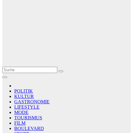
Le Matin
AGENCE DE PRESSE
POLITIK
KULTUR
GASTRONOMIE
LIFESTYLE
MODE
TOURISMUS
FILM
BOULEVARD