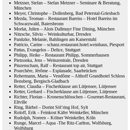
Metzner, Stefan – Stefan Metzner – Seminare & Beratung,
München
Meyer, Christophe – Dollenberg, Bad Peterstal-Griesbach
Mezda, Teoman – Restaurant Bareiss – Hotel Bareiss im
Schwarzwald, Baiersbronn
Morlat, Julien – Alois Dallmayr Fine Dining, München
Nitzsche, Silvio – Weinkulturbar, Dresden
Panitzke, Melanie, Bahlingen am Kaiserstuhl
Patricio, Carine – schanz.restaurant.hotel.weinhaus, Piesport
Pattas, Evangelos – Delice, Stuttgart
Philipp, Heike – Restaurant Philipp, Sommerhausen
Pietzonka, Jens – Weinzentrale, Dresden
Pinzenscham, Ralf – Restaurant top air, Stuttgart
Pourchère, Jérôme – Esplanade, Saarbrücken
Rehermann, Maria – Vendôme – Althoff Grandhotel Schloss
Bensberg, Bergisch-Gladbach
Retter, Claudia – Fischerklause am Lütjensee, Lütjensee
Retter, Gerhard – Fischerklause am Lütjensee, Lütjensee
Richter, Florian – Kronenschlösschen – Gourmet-Restaurant,
Eltville
Ring, Bärbel – Dorint Söl’ring Hof, Sylt
Roloff, Erik – Feinkost Käfer Weinkeller, München
Rudolph, Noreen – Kölner Weinkeller, Köln
Runge, Marcel – Aqua -The Ritz-Carlton, Wolfsburg,
Wolfsburg