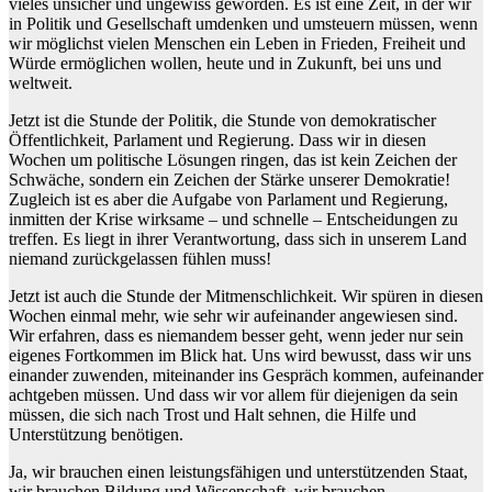
vieles unsicher und ungewiss geworden. Es ist eine Zeit, in der wir
in Politik und Gesellschaft umdenken und umsteuern müssen, wenn
wir möglichst vielen Menschen ein Leben in Frieden, Freiheit und
Würde ermöglichen wollen, heute und in Zukunft, bei uns und
weltweit.
Jetzt ist die Stunde der Politik, die Stunde von demokratischer
Öffentlichkeit, Parlament und Regierung. Dass wir in diesen
Wochen um politische Lösungen ringen, das ist kein Zeichen der
Schwäche, sondern ein Zeichen der Stärke unserer Demokratie!
Zugleich ist es aber die Aufgabe von Parlament und Regierung,
inmitten der Krise wirksame – und schnelle – Entscheidungen zu
treffen. Es liegt in ihrer Verantwortung, dass sich in unserem Land
niemand zurückgelassen fühlen muss!
Jetzt ist auch die Stunde der Mitmenschlichkeit. Wir spüren in diesen
Wochen einmal mehr, wie sehr wir aufeinander angewiesen sind.
Wir erfahren, dass es niemandem besser geht, wenn jeder nur sein
eigenes Fortkommen im Blick hat. Uns wird bewusst, dass wir uns
einander zuwenden, miteinander ins Gespräch kommen, aufeinander
achtgeben müssen. Und dass wir vor allem für diejenigen da sein
müssen, die sich nach Trost und Halt sehnen, die Hilfe und
Unterstützung benötigen.
Ja, wir brauchen einen leistungsfähigen und unterstützenden Staat,
wir brauchen Bildung und Wissenschaft, wir brauchen