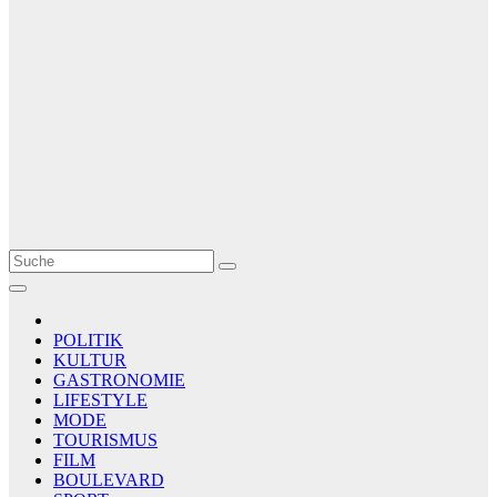
Le Matin
AGENCE DE PRESSE
POLITIK
KULTUR
GASTRONOMIE
LIFESTYLE
MODE
TOURISMUS
FILM
BOULEVARD