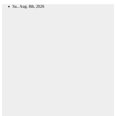
Zum
Sa.. Aug. 8th, 2026
Inhalt
springen