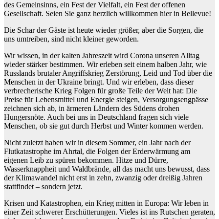
des Gemeinsinns, ein Fest der Vielfalt, ein Fest der offenen
Gesellschaft. Seien Sie ganz herzlich willkommen hier in Bellevue!
Die Schar der Gäste ist heute wieder größer, aber die Sorgen, die
uns umtreiben, sind nicht kleiner geworden.
Wir wissen, in der kalten Jahreszeit wird Corona unseren Alltag
wieder stärker bestimmen. Wir erleben seit einem halben Jahr, wie
Russlands brutaler Angriffskrieg Zerstörung, Leid und Tod über die
Menschen in der Ukraine bringt. Und wir erleben, dass dieser
verbrecherische Krieg Folgen für große Teile der Welt hat: Die
Preise für Lebensmittel und Energie steigen, Versorgungsengpässe
zeichnen sich ab, in ärmeren Ländern des Südens drohen
Hungersnöte. Auch bei uns in Deutschland fragen sich viele
Menschen, ob sie gut durch Herbst und Winter kommen werden.
Nicht zuletzt haben wir in diesem Sommer, ein Jahr nach der
Flutkatastrophe im Ahrtal, die Folgen der Erderwärmung am
eigenen Leib zu spüren bekommen. Hitze und Dürre,
Wasserknappheit und Waldbrände, all das macht uns bewusst, dass
der Klimawandel nicht erst in zehn, zwanzig oder dreißig Jahren
stattfindet – sondern jetzt.
Krisen und Katastrophen, ein Krieg mitten in Europa: Wir leben in
einer Zeit schwerer Erschütterungen. Vieles ist ins Rutschen geraten,