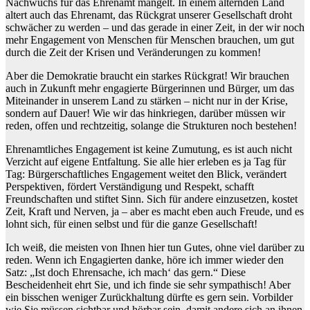
Nachwuchs für das Ehrenamt mangelt. In einem alternden Land
altert auch das Ehrenamt, das Rückgrat unserer Gesellschaft droht
schwächer zu werden – und das gerade in einer Zeit, in der wir noch
mehr Engagement von Menschen für Menschen brauchen, um gut
durch die Zeit der Krisen und Veränderungen zu kommen!
Aber die Demokratie braucht ein starkes Rückgrat! Wir brauchen
auch in Zukunft mehr engagierte Bürgerinnen und Bürger, um das
Miteinander in unserem Land zu stärken – nicht nur in der Krise,
sondern auf Dauer! Wie wir das hinkriegen, darüber müssen wir
reden, offen und rechtzeitig, solange die Strukturen noch bestehen!
Ehrenamtliches Engagement ist keine Zumutung, es ist auch nicht
Verzicht auf eigene Entfaltung. Sie alle hier erleben es ja Tag für
Tag: Bürgerschaftliches Engagement weitet den Blick, verändert
Perspektiven, fördert Verständigung und Respekt, schafft
Freundschaften und stiftet Sinn. Sich für andere einzusetzen, kostet
Zeit, Kraft und Nerven, ja – aber es macht eben auch Freude, und es
lohnt sich, für einen selbst und für die ganze Gesellschaft!
Ich weiß, die meisten von Ihnen hier tun Gutes, ohne viel darüber zu
reden. Wenn ich Engagierten danke, höre ich immer wieder den
Satz: „Ist doch Ehrensache, ich mach‘ das gern.“ Diese
Bescheidenheit ehrt Sie, und ich finde sie sehr sympathisch! Aber
ein bisschen weniger Zurückhaltung dürfte es gern sein. Vorbilder
wie Sie müssen sichtbar und hörbar sein, damit andere sich an ihnen