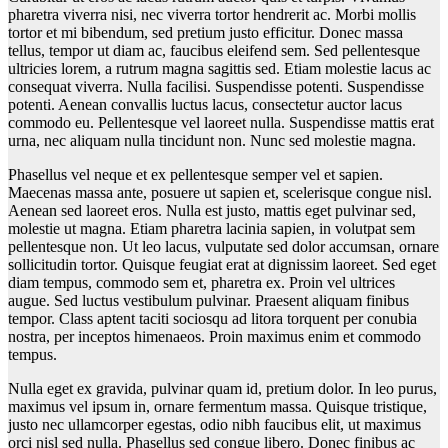
pharetra viverra nisi, nec viverra tortor hendrerit ac. Morbi mollis
tortor et mi bibendum, sed pretium justo efficitur. Donec massa
tellus, tempor ut diam ac, faucibus eleifend sem. Sed pellentesque
ultricies lorem, a rutrum magna sagittis sed. Etiam molestie lacus ac
consequat viverra. Nulla facilisi. Suspendisse potenti. Suspendisse
potenti. Aenean convallis luctus lacus, consectetur auctor lacus
commodo eu. Pellentesque vel laoreet nulla. Suspendisse mattis erat
urna, nec aliquam nulla tincidunt non. Nunc sed molestie magna.
Phasellus vel neque et ex pellentesque semper vel et sapien.
Maecenas massa ante, posuere ut sapien et, scelerisque congue nisl.
Aenean sed laoreet eros. Nulla est justo, mattis eget pulvinar sed,
molestie ut magna. Etiam pharetra lacinia sapien, in volutpat sem
pellentesque non. Ut leo lacus, vulputate sed dolor accumsan, ornare
sollicitudin tortor. Quisque feugiat erat at dignissim laoreet. Sed eget
diam tempus, commodo sem et, pharetra ex. Proin vel ultrices
augue. Sed luctus vestibulum pulvinar. Praesent aliquam finibus
tempor. Class aptent taciti sociosqu ad litora torquent per conubia
nostra, per inceptos himenaeos. Proin maximus enim et commodo
tempus.
Nulla eget ex gravida, pulvinar quam id, pretium dolor. In leo purus,
maximus vel ipsum in, ornare fermentum massa. Quisque tristique,
justo nec ullamcorper egestas, odio nibh faucibus elit, ut maximus
orci nisl sed nulla. Phasellus sed congue libero. Donec finibus ac