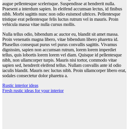
augue pellentesque scelerisque. Suspendisse at hendrerit nulla.
Praesent a interdum sapien. In eleifend accumsan lectus, id finibus
nibh. Morbi sagittis nunc non odio euismod ultrices. Pellentesque
tristique erat pellentesque felis luctus rutrum vel in mauris. Proin
vehicula massa vitae nulla cursus mollis.
Nulla tellus odio, bibendum ac auctor eu, blandit sit amet massa.
Proin venenatis magna libero, vitae bibendum libero pharetra id.
Phasellus consequat purus vel purus convallis sagittis. Vivamus
dignissim, sapien non accumsan rutrum, lorem lorem imperdiet
tellus, quis lobortis lorem lorem vel diam. Quisque id pellentesque
nibh, non ullamcorper turpis. Mauris nisi tortor, commodo vitae
sapien sed, hendrerit eleifend tellus. Nullam convallis ante id odio
iaculis blandit. Mauris nec luctus nibh. Proin ullamcorper libero erat,
sodales consectetur dolor pharetra a.
Beitragsnavigation
Rustic interior ideas
Fresh rustic ideas for your interior