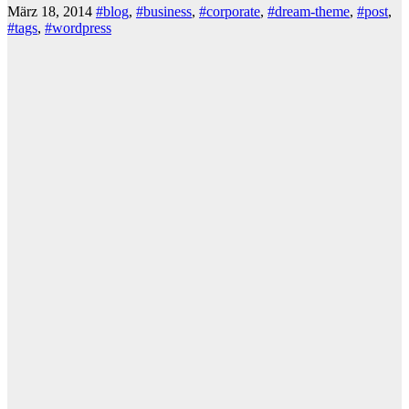
März 18, 2014
#blog
,
#business
,
#corporate
,
#dream-theme
,
#post
,
#tags
,
#wordpress