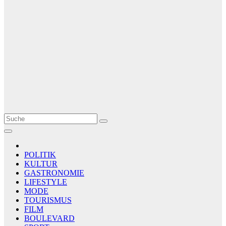
Le Matin
AGENCE DE PRESSE
POLITIK
KULTUR
GASTRONOMIE
LIFESTYLE
MODE
TOURISMUS
FILM
BOULEVARD