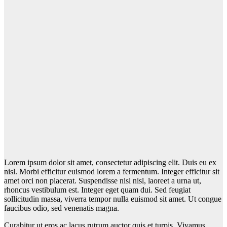
Lorem ipsum dolor sit amet, consectetur adipiscing elit. Duis eu ex
nisl. Morbi efficitur euismod lorem a fermentum. Integer efficitur sit
amet orci non placerat. Suspendisse nisl nisl, laoreet a urna ut,
rhoncus vestibulum est. Integer eget quam dui. Sed feugiat
sollicitudin massa, viverra tempor nulla euismod sit amet. Ut congue
faucibus odio, sed venenatis magna.
Curabitur ut eros ac lacus rutrum auctor quis et turpis. Vivamus