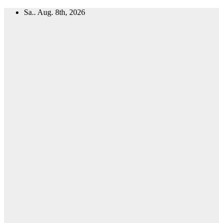
Zum
Sa.. Aug. 8th, 2026
Inhalt
springen