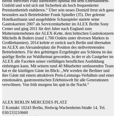
Berlin Mercedes Platz harmoniert optimal mit dem Entertainment-
Umfeld und wird sich mit Sicherheit als hoch frequentierter
Premiumbetrieb etablieren.“ Über sein neues Domizil freut sich ganz
besonders auch Betriebsleiter Frank Spindler (35). Der gelernte
Hotelkaufmann und ausgebildete Schauspieler startete seine
Gastrokarriere 2007 als Servicemitarbeiter im ALEX Berlin Sony
Center und ging 2011 für drei Jahre nach England zum
Mutterunternehmen der ALEX-Kette, dem britischen Gastrokonzern
Mitchells & Butlers (rund 1.700 Outlets unter diversen Marken in
Großbritannien). 2014 kehrte er zurück nach Berlin und übernahm
im ALEX am Alexanderplatz die Position des stellvertretenden
Betriebsleiters. Für den gebürtigen Erzgebirgler aus Schlema ist das
quirlige Berlin zur Wahlheimat geworden, in der er als Gastgeber im
ALEX alle Facetten seiner vielfältigen beruflichen Ausbildung
einbringen kann. Mit seinem rund 40 Mitarbeiter umfassenden Team
hat er die künftigen Gäste im Blick: „Wir werden die Berliner und
ihre Gäste mit einem attraktiven Preis-Leistungs-Verhältnis und einer
emotionalen, gastronomischen Erlebniswelt für alle Generationen
verwöhnen. Von früh morgens bis spät in die Nacht.“
ALEX BERLIN MERCEDES PLATZ
 Kontakt: 10243 Berlin, Hedwig-Wachenheim-Straße 14, Tel.
030/233210660