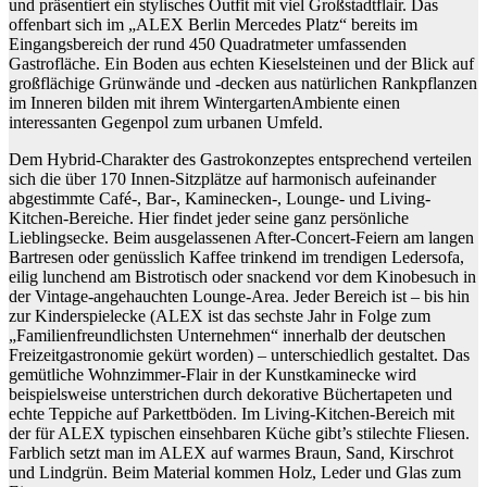
und präsentiert ein stylisches Outfit mit viel Großstadtflair. Das
offenbart sich im „ALEX Berlin Mercedes Platz“ bereits im
Eingangsbereich der rund 450 Quadratmeter umfassenden
Gastrofläche. Ein Boden aus echten Kieselsteinen und der Blick auf
großflächige Grünwände und -decken aus natürlichen Rankpflanzen
im Inneren bilden mit ihrem WintergartenAmbiente einen
interessanten Gegenpol zum urbanen Umfeld.
Dem Hybrid-Charakter des Gastrokonzeptes entsprechend verteilen
sich die über 170 Innen-Sitzplätze auf harmonisch aufeinander
abgestimmte Café-, Bar-, Kaminecken-, Lounge- und Living-
Kitchen-Bereiche. Hier findet jeder seine ganz persönliche
Lieblingsecke. Beim ausgelassenen After-Concert-Feiern am langen
Bartresen oder genüsslich Kaffee trinkend im trendigen Ledersofa,
eilig lunchend am Bistrotisch oder snackend vor dem Kinobesuch in
der Vintage-angehauchten Lounge-Area. Jeder Bereich ist – bis hin
zur Kinderspielecke (ALEX ist das sechste Jahr in Folge zum
„Familienfreundlichsten Unternehmen“ innerhalb der deutschen
Freizeitgastronomie gekürt worden) – unterschiedlich gestaltet. Das
gemütliche Wohnzimmer-Flair in der Kunstkaminecke wird
beispielsweise unterstrichen durch dekorative Büchertapeten und
echte Teppiche auf Parkettböden. Im Living-Kitchen-Bereich mit
der für ALEX typischen einsehbaren Küche gibt’s stilechte Fliesen.
Farblich setzt man im ALEX auf warmes Braun, Sand, Kirschrot
und Lindgrün. Beim Material kommen Holz, Leder und Glas zum