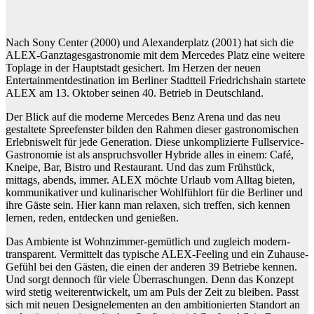
Nach Sony Center (2000) und Alexanderplatz (2001) hat sich die
ALEX-Ganztagesgastronomie mit dem Mercedes Platz eine weitere
Toplage in der Hauptstadt gesichert. Im Herzen der neuen
Entertainmentdestination im Berliner Stadtteil Friedrichshain startete
ALEX am 13. Oktober seinen 40. Betrieb in Deutschland.
Der Blick auf die moderne Mercedes Benz Arena und das neu
gestaltete Spreefenster bilden den Rahmen dieser gastronomischen
Erlebniswelt für jede Generation. Diese unkomplizierte Fullservice-
Gastronomie ist als anspruchsvoller Hybride alles in einem: Café,
Kneipe, Bar, Bistro und Restaurant. Und das zum Frühstück,
mittags, abends, immer. ALEX möchte Urlaub vom Alltag bieten,
kommunikativer und kulinarischer Wohlfühlort für die Berliner und
ihre Gäste sein. Hier kann man relaxen, sich treffen, sich kennen
lernen, reden, entdecken und genießen.
Das Ambiente ist Wohnzimmer-gemütlich und zugleich modern-
transparent. Vermittelt das typische ALEX-Feeling und ein Zuhause-
Gefühl bei den Gästen, die einen der anderen 39 Betriebe kennen.
Und sorgt dennoch für viele Überraschungen. Denn das Konzept
wird stetig weiterentwickelt, um am Puls der Zeit zu bleiben. Passt
sich mit neuen Designelementen an den ambitionierten Standort an