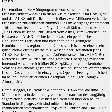
Einsatz.
Das emotionale Verwöhnprogramm vom sensationellen
Frühstücksbuffet – das es in dieser Vielfalt sonst nur im Hotel gibt
und das ALEX mit jährlich deutlich über zwei Millionen verkauften
Frühstücken zur deutschen Nummer Eins im Morgengeschäft macht
– bis hin zum leckeren Late-Night-Cocktail lädt nach dem Motto
„Das Leben ist schön“ zur Auszeit vom Alltag, zum Genießen und
Relaxen ein. ALEX möchte jedem Gast sein persönliches
Genusserlebnis servieren und bietet dafür eine gelungene
Kombination aus regionaler und Crossover-Küche zu einem sehr
guten Preis-Leistungsverhältnis. Wesentlicher Bestandteil jedes
ALEX-Betriebs sind die großen Außenterrassen. Im „ALEX Berlin
Mercedes Platz“ wurden fließend gestaltete Übergänge zwischen
Innenund Außenbereich (über 80 Sitzplätze) durch deckenhohe
Schiebeglaselemente geschaffen, die sich bei schönem Wetter öffnen
lassen. Das vermittelt ein einzigartiges Openair-Feeling und sichert
im neuen Stadtquartier einen Logenplatz in chilliger Lounge-
Atmosphäre.
Bernd Riegger, Deutschland-Chef der ALEX-Kette, die rund 1,5
Millionen Euro in den umfangreichen Innenausbau des langjährig
angemieteten Betriebs investiert hat, freut sich über den neuen
Standort in Toplage: „Wir sind mitten drin in einem der
spannendsten städtebaulichen Projekte in Deutschland. Das ALEX