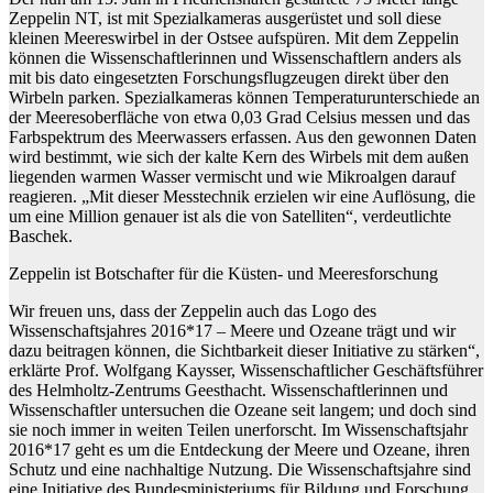
Zeppelin NT, ist mit Spezialkameras ausgerüstet und soll diese
kleinen Meereswirbel in der Ostsee aufspüren. Mit dem Zeppelin
können die Wissenschaftlerinnen und Wissenschaftlern anders als
mit bis dato eingesetzten Forschungsflugzeugen direkt über den
Wirbeln parken. Spezialkameras können Temperaturunterschiede an
der Meeresoberfläche von etwa 0,03 Grad Celsius messen und das
Farbspektrum des Meerwassers erfassen. Aus den gewonnen Daten
wird bestimmt, wie sich der kalte Kern des Wirbels mit dem außen
liegenden warmen Wasser vermischt und wie Mikroalgen darauf
reagieren. „Mit dieser Messtechnik erzielen wir eine Auflösung, die
um eine Million genauer ist als die von Satelliten“, verdeutlichte
Baschek.
Zeppelin ist Botschafter für die Küsten- und Meeresforschung
Wir freuen uns, dass der Zeppelin auch das Logo des
Wissenschaftsjahres 2016*17 – Meere und Ozeane trägt und wir
dazu beitragen können, die Sichtbarkeit dieser Initiative zu stärken“,
erklärte Prof. Wolfgang Kaysser, Wissenschaftlicher Geschäftsführer
des Helmholtz-Zentrums Geesthacht. Wissenschaftlerinnen und
Wissenschaftler untersuchen die Ozeane seit langem; und doch sind
sie noch immer in weiten Teilen unerforscht. Im Wissenschaftsjahr
2016*17 geht es um die Entdeckung der Meere und Ozeane, ihren
Schutz und eine nachhaltige Nutzung. Die Wissenschaftsjahre sind
eine Initiative des Bundesministeriums für Bildung und Forschung