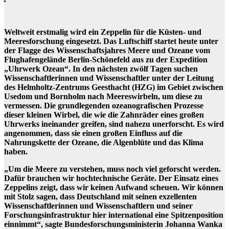
Weltweit erstmalig wird ein Zeppelin für die Küsten- und
Meeresforschung eingesetzt. Das Luftschiff startet heute unter
der Flagge des Wissenschaftsjahres Meere und Ozeane vom
Flughafengelände Berlin-Schönefeld aus zu der Expedition
„Uhrwerk Ozean“. In den nächsten zwölf Tagen suchen
Wissenschaftlerinnen und Wissenschaftler unter der Leitung
des Helmholtz-Zentrums Geesthacht (HZG) im Gebiet zwischen
Usedom und Bornholm nach Meereswirbeln, um diese zu
vermessen. Die grundlegenden ozeanografischen Prozesse
dieser kleinen Wirbel, die wie die Zahnräder eines großen
Uhrwerks ineinander greifen, sind nahezu unerforscht. Es wird
angenommen, dass sie einen großen Einfluss auf die
Nahrungskette der Ozeane, die Algenblüte und das Klima
haben.
„Um die Meere zu verstehen, muss noch viel geforscht werden.
Dafür brauchen wir hochtechnische Geräte. Der Einsatz eines
Zeppelins zeigt, dass wir keinen Aufwand scheuen. Wir können
mit Stolz sagen, dass Deutschland mit seinen exzellenten
Wissenschaftlerinnen und Wissenschaftlern und seiner
Forschungsinfrastruktur hier international eine Spitzenposition
einnimmt“, sagte Bundesforschungsministerin Johanna Wanka