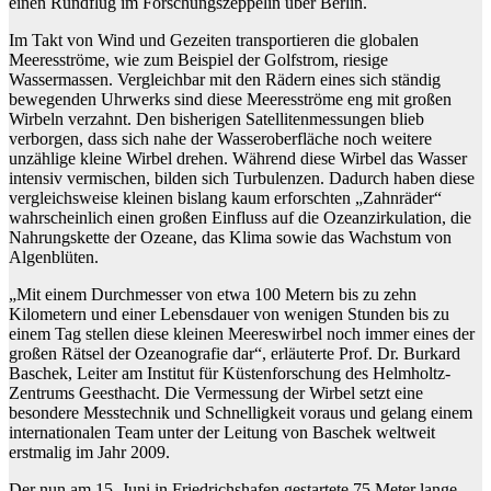
einen Rundflug im Forschungszeppelin über Berlin.
Im Takt von Wind und Gezeiten transportieren die globalen
Meeresströme, wie zum Beispiel der Golfstrom, riesige
Wassermassen. Vergleichbar mit den Rädern eines sich ständig
bewegenden Uhrwerks sind diese Meeresströme eng mit großen
Wirbeln verzahnt. Den bisherigen Satellitenmessungen blieb
verborgen, dass sich nahe der Wasseroberfläche noch weitere
unzählige kleine Wirbel drehen. Während diese Wirbel das Wasser
intensiv vermischen, bilden sich Turbulenzen. Dadurch haben diese
vergleichsweise kleinen bislang kaum erforschten „Zahnräder“
wahrscheinlich einen großen Einfluss auf die Ozeanzirkulation, die
Nahrungskette der Ozeane, das Klima sowie das Wachstum von
Algenblüten.
„Mit einem Durchmesser von etwa 100 Metern bis zu zehn
Kilometern und einer Lebensdauer von wenigen Stunden bis zu
einem Tag stellen diese kleinen Meereswirbel noch immer eines der
großen Rätsel der Ozeanografie dar“, erläuterte Prof. Dr. Burkard
Baschek, Leiter am Institut für Küstenforschung des Helmholtz-
Zentrums Geesthacht. Die Vermessung der Wirbel setzt eine
besondere Messtechnik und Schnelligkeit voraus und gelang einem
internationalen Team unter der Leitung von Baschek weltweit
erstmalig im Jahr 2009.
Der nun am 15. Juni in Friedrichshafen gestartete 75 Meter lange