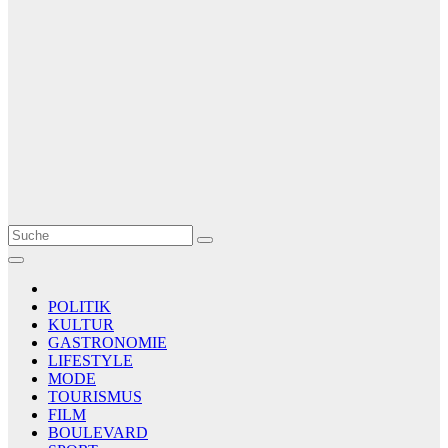
Le Matin
AGENCE DE PRESSE
POLITIK
KULTUR
GASTRONOMIE
LIFESTYLE
MODE
TOURISMUS
FILM
BOULEVARD