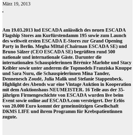
März 19, 2013
Am 19.03.2013 lud ESCADA anlässlich des neuen ESCADA
Flagship Stores am Kurfürstendamm 195 sowie zum Launch
des weltweit ersten ESCADA E-Stores zur Grand Opening
Party in Berlin. Megha MIttal (Chairman ESCADA SE) und
Bruno Sälzer (CEO ESCADA SE) begrüßten rund 500
nationale und internationale Gäste. Darunter die
internationalen Schauspielerinnen Bérénice Marlohe und Stacy
Keibler sowie unter anderem die Topmodels Franziska Knuppe
und Sara Nuru, die Schauspielerinnen Mina Tander,
Dennenesch Zoudé, Julia Malik und Stefanie Stappenbeck.
Highlight des Abends war eine Vintage Auktion in Kooperation
mit dem Auktionshaus NEUMEISTER. 16 Teile aus der 35-
jährigen Firmengeschichte von ESCADA wurden live beim
Event sowie online auf ESCADA.com versteigert. Der Erlös
von 20.000 Euro kommt der gemeinnützigen Gesellschaft
DKMS LIFE und ihrem Programm für Krebspatientinnen
zugute.