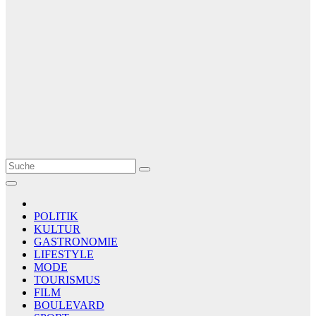
Le Matin
AGENCE DE PRESSE
POLITIK
KULTUR
GASTRONOMIE
LIFESTYLE
MODE
TOURISMUS
FILM
BOULEVARD