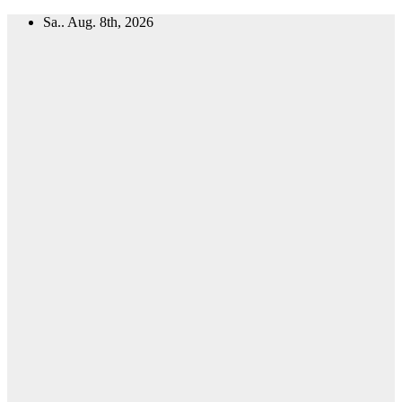
Zum
Sa.. Aug. 8th, 2026
Inhalt
springen