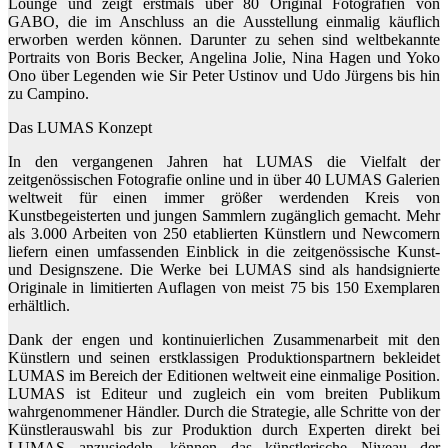
Lounge und zeigt erstmals über 80 Original Fotografien von
GABO, die im Anschluss an die Ausstellung einmalig käuflich
erworben werden können. Darunter zu sehen sind weltbekannte
Portraits von Boris Becker, Angelina Jolie, Nina Hagen und Yoko
Ono über Legenden wie Sir Peter Ustinov und Udo Jürgens bis hin
zu Campino.
Das LUMAS Konzept
In den vergangenen Jahren hat LUMAS die Vielfalt der
zeitgenössischen Fotografie online und in über 40 LUMAS Galerien
weltweit für einen immer größer werdenden Kreis von
Kunstbegeisterten und jungen Sammlern zugänglich gemacht. Mehr
als 3.000 Arbeiten von 250 etablierten Künstlern und Newcomern
liefern einen umfassenden Einblick in die zeitgenössische Kunst-
und Designszene. Die Werke bei LUMAS sind als handsignierte
Originale in limitierten Auflagen von meist 75 bis 150 Exemplaren
erhältlich.
Dank der engen und kontinuierlichen Zusammenarbeit mit den
Künstlern und seinen erstklassigen Produktionspartnern bekleidet
LUMAS im Bereich der Editionen weltweit eine einmalige Position.
LUMAS ist Editeur und zugleich ein vom breiten Publikum
wahrgenommener Händler. Durch die Strategie, alle Schritte von der
Künstlerauswahl bis zur Produktion durch Experten direkt bei
LUMAS anzusiedeln, können das künstlerische Niveau der