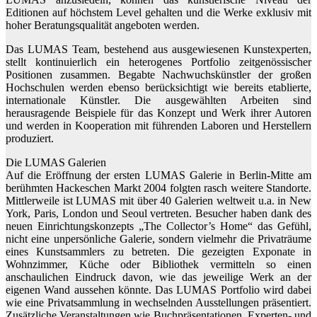
Editionen auf höchstem Level gehalten und die Werke exklusiv mit
hoher Beratungsqualität angeboten werden.
Das LUMAS Team, bestehend aus ausgewiesenen Kunstexperten,
stellt kontinuierlich ein heterogenes Portfolio zeitgenössischer
Positionen zusammen. Begabte Nachwuchskünstler der großen
Hochschulen werden ebenso berücksichtigt wie bereits etablierte,
internationale Künstler. Die ausgewählten Arbeiten sind
herausragende Beispiele für das Konzept und Werk ihrer Autoren
und werden in Kooperation mit führenden Laboren und Herstellern
produziert.
Die LUMAS Galerien
Auf die Eröffnung der ersten LUMAS Galerie in Berlin-Mitte am
berühmten Hackeschen Markt 2004 folgten rasch weitere Standorte.
Mittlerweile ist LUMAS mit über 40 Galerien weltweit u.a. in New
York, Paris, London und Seoul vertreten. Besucher haben dank des
neuen Einrichtungskonzepts „The Collector’s Home“ das Gefühl,
nicht eine unpersönliche Galerie, sondern vielmehr die Privaträume
eines Kunstsammlers zu betreten. Die gezeigten Exponate in
Wohnzimmer, Küche oder Bibliothek vermitteln so einen
anschaulichen Eindruck davon, wie das jeweilige Werk an der
eigenen Wand aussehen könnte. Das LUMAS Portfolio wird dabei
wie eine Privatsammlung in wechselnden Ausstellungen präsentiert.
Zusätzliche Veranstaltungen wie Buchpräsentationen, Experten- und