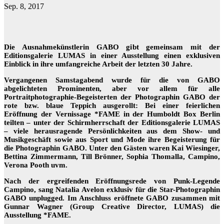
Sep. 8, 2017
Die Ausnahmekünstlerin GABO gibt gemeinsam mit der
Editionsgalerie LUMAS in einer Ausstellung einen exklusiven
Einblick in ihre umfangreiche Arbeit der letzten 30 Jahre.
Vergangenen Samstagabend wurde für die von GABO
abgelichteten Prominenten, aber vor allem für alle
Portraitphotographie-Begeisterten der Photographin GABO der
rote bzw. blaue Teppich ausgerollt: Bei einer feierlichen
Eröffnung der Vernissage *FAME in der Humboldt Box Berlin
teilten – unter der Schirmherrschaft der Editionsgalerie LUMAS
– viele herausragende Persönlichkeiten aus dem Show- und
Musikgeschäft sowie aus Sport und Mode ihre Begeisterung für
die Photographin GABO. Unter den Gästen waren Kai Wiesinger,
Bettina Zimmermann, Till Brönner, Sophia Thomalla, Campino,
Verona Pooth uvm.
Nach der ergreifenden Eröffnungsrede von Punk-Legende
Campino, sang Natalia Avelon exklusiv für die Star-Photographin
GABO unplugged. Im Anschluss eröffnete GABO zusammen mit
Gunnar Wagner (Group Creative Director, LUMAS) die
Ausstellung *FAME.