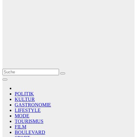
Le Matin
AGENCE DE PRESSE
POLITIK
KULTUR
GASTRONOMIE
LIFESTYLE
MODE
TOURISMUS
FILM
BOULEVARD