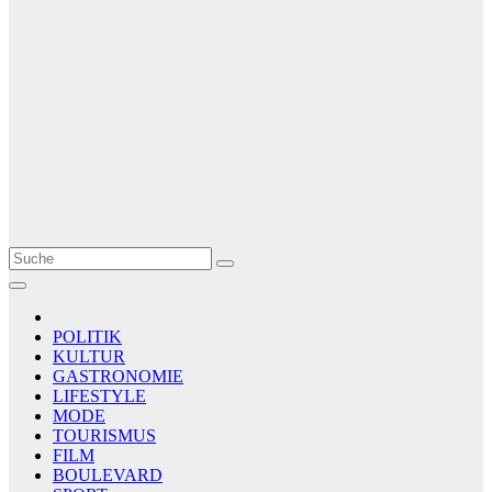
Le Matin
AGENCE DE PRESSE
POLITIK
KULTUR
GASTRONOMIE
LIFESTYLE
MODE
TOURISMUS
FILM
BOULEVARD