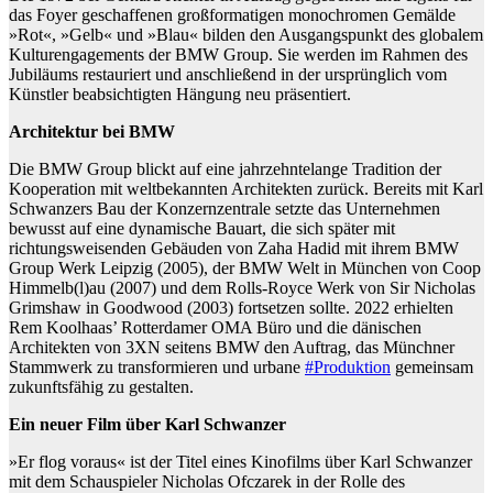
das Foyer geschaffenen großformatigen monochromen Gemälde
»Rot«, »Gelb« und »Blau« bilden den Ausgangspunkt des globalem
Kulturengagements der BMW Group. Sie werden im Rahmen des
Jubiläums restauriert und anschließend in der ursprünglich vom
Künstler beabsichtigten Hängung neu präsentiert.
Architektur bei BMW
Die BMW Group blickt auf eine jahrzehntelange Tradition der
Kooperation mit weltbekannten Architekten zurück. Bereits mit Karl
Schwanzers Bau der Konzernzentrale setzte das Unternehmen
bewusst auf eine dynamische Bauart, die sich später mit
richtungsweisenden Gebäuden von Zaha Hadid mit ihrem BMW
Group Werk Leipzig (2005), der BMW Welt in München von Coop
Himmelb(l)au (2007) und dem Rolls-Royce Werk von Sir Nicholas
Grimshaw in Goodwood (2003) fortsetzen sollte. 2022 erhielten
Rem Koolhaas’ Rotterdamer OMA Büro und die dänischen
Architekten von 3XN seitens BMW den Auftrag, das Münchner
Stammwerk zu transformieren und urbane
#Produktion
gemeinsam
zukunftsfähig zu gestalten.
Ein neuer Film über Karl Schwanzer
»Er flog voraus« ist der Titel eines Kinofilms über Karl Schwanzer
mit dem Schauspieler Nicholas Ofczarek in der Rolle des