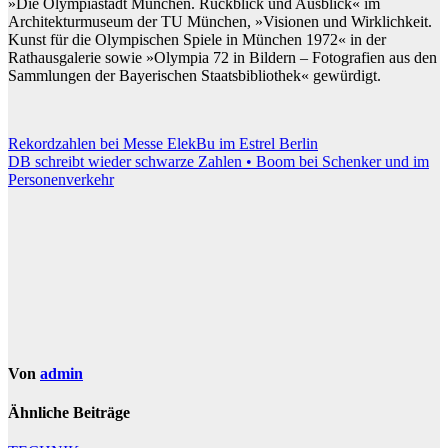
»Die Olympiastadt München. Rückblick und Ausblick« im
Architekturmuseum der TU München, »Visionen und Wirklichkeit.
Kunst für die Olympischen Spiele in München 1972« in der
Rathausgalerie sowie »Olympia 72 in Bildern – Fotografien aus den
Sammlungen der Bayerischen Staatsbibliothek« gewürdigt.
Beitragsnavigation
Rekordzahlen bei Messe ElekBu im Estrel Berlin
DB schreibt wieder schwarze Zahlen • Boom bei Schenker und im
Personenverkehr
Von
admin
Ähnliche Beiträge