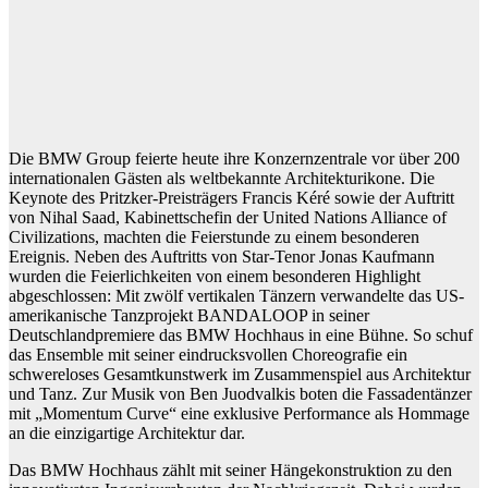
Die BMW Group feierte heute ihre Konzernzentrale vor über 200
internationalen Gästen als weltbekannte Architekturikone. Die
Keynote des Pritzker-Preisträgers Francis Kéré sowie der Auftritt
von Nihal Saad, Kabinettschefin der United Nations Alliance of
Civilizations, machten die Feierstunde zu einem besonderen
Ereignis. Neben des Auftritts von Star-Tenor Jonas Kaufmann
wurden die Feierlichkeiten von einem besonderen Highlight
abgeschlossen: Mit zwölf vertikalen Tänzern verwandelte das US-
amerikanische Tanzprojekt BANDALOOP in seiner
Deutschlandpremiere das BMW Hochhaus in eine Bühne. So schuf
das Ensemble mit seiner eindrucksvollen Choreografie ein
schwereloses Gesamtkunstwerk im Zusammenspiel aus Architektur
und Tanz. Zur Musik von Ben Juodvalkis boten die Fassadentänzer
mit „Momentum Curve“ eine exklusive Performance als Hommage
an die einzigartige Architektur dar.
Das BMW Hochhaus zählt mit seiner Hängekonstruktion zu den