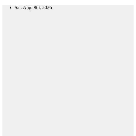
Zum
Sa.. Aug. 8th, 2026
Inhalt
springen