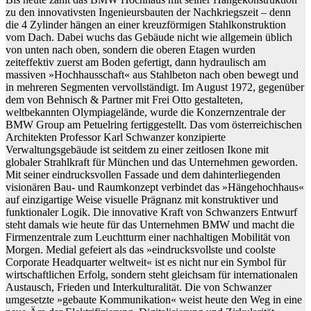
zu den innovativsten Ingenieursbauten der Nachkriegszeit – denn
die 4 Zylinder hängen an einer kreuzförmigen Stahlkonstruktion
vom Dach. Dabei wuchs das Gebäude nicht wie allgemein üblich
von unten nach oben, sondern die oberen Etagen wurden
zeiteffektiv zuerst am Boden gefertigt, dann hydraulisch am
massiven »Hochhausschaft« aus Stahlbeton nach oben bewegt und
in mehreren Segmenten vervollständigt. Im August 1972, gegenüber
dem von Behnisch & Partner mit Frei Otto gestalteten,
weltbekannten Olympiagelände, wurde die Konzernzentrale der
BMW Group am Petuelring fertiggestellt. Das vom österreichischen
Architekten Professor Karl Schwanzer konzipierte
Verwaltungsgebäude ist seitdem zu einer zeitlosen Ikone mit
globaler Strahlkraft für München und das Unternehmen geworden.
Mit seiner eindrucksvollen Fassade und dem dahinterliegenden
visionären Bau- und Raumkonzept verbindet das »Hängehochhaus«
auf einzigartige Weise visuelle Prägnanz mit konstruktiver und
funktionaler Logik. Die innovative Kraft von Schwanzers Entwurf
steht damals wie heute für das Unternehmen BMW und macht die
Firmenzentrale zum Leuchtturm einer nachhaltigen Mobilität von
Morgen. Medial gefeiert als das »eindrucksvollste und coolste
Corporate Headquarter weltweit« ist es nicht nur ein Symbol für
wirtschaftlichen Erfolg, sondern steht gleichsam für internationalen
Austausch, Frieden und Interkulturalität. Die von Schwanzer
umgesetzte »gebaute Kommunikation« weist heute den Weg in eine