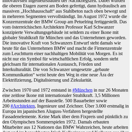
innovativsten Ingenieursbauten der Nachkriegszeit. Dabei wurden
die oberen Etagen zuerst am Boden gefertigt, dann hydraulisch am
massiven „Hochhausschaft“ aus Stahlbeton nach oben bewegt und
in mehreren Segmenten vervollständigt. Im August 1972 wurde die
Konzernzentrale der BMW Group am Petuelring fertiggestellt. Das
vom österreichischen Architekten Professor Karl Schwanzer
konzipierte Verwaltungsgebäude ist seitdem zu einer Ikone mit
globaler Strahlkraft für München und das Unternehmen geworden.
Die innovative Kraft von Schwanzers Entwurf steht damals wie
heute für das Unternehmen BMW und macht die Firmenzentrale
zum Leuchtturm einer nachhaltigen Mobilität von Morgen. Es ist
nicht nur ein Symbol für wirtschaftlichen Erfolg, sondern steht
gleichsam für internationalen Austausch, Frieden und
Interkulturalität. Die von Schwanzer umgesetzte „gebaute
Kommunikation“ weist heute den Weg in eine neue Ära der
Elektrifizierung, Digitalisierung und Zirkularität.
Zwischen 1970 und 1972 entstand in
#München
in nur 26 Monaten
eine zeitlose Ikone mit internationaler Strahlkraft. 3,5 Millionen
Arbeitsstunden auf der Baustelle. 500 Bauarbeiter sowie
200
#Architekten
, Ingenieure und Zeichner. Über 3.000 erstmalig in
Europa im japanischen Aluguss-Verfahren hergestellte
Fassadenelemente. Keine Mark über dem Fixpreis und pünktlich zu
den Olympischen Sommerspielen 1972. Damals erbauten
Mitarbeiter aus 12 Nationen das BMW Wahrzeichen, heute arbeiten