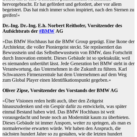
hervorgebracht. Er hat gefördert und gefordert, aber vor allem
begeistert. Das hat mich immer schon inspiriert, nach den Sternen zu
greifen!«
Dr.-Ing. Dr.-Ing. E.h. Norbert Reithofer, Vorsitzender des
Aufsichtsrats der
#BMW
AG
»Das BMW Hochhaus hat die BMW Group geprägt. Eine Ikone der
Architektur, die voller Pioniergeist steckt. Sie repräsentiert das
Bewusstsein und das Selbstbewusstsein von BMW, dass Fortschritt
durch Innovation entsteht. Dieses Gebäude ist so spektakulär, weil
es niemanden unberührt lässt. Jede Generation bei BMW steht in der
Verantwortung, das Unternehmen in die Zukunft zu führen. Karl
Schwanzers Firmenzentrale hat dem Unternehmen auf dem Weg
zum Global Player einen Identifikationspunkt gegeben.«
Oliver Zipse, Vorsitzender des Vorstands der BMW AG
»Über Visionen reden heißt auch, über den Zeitgeist
hinauszudenken und ein Gespür dafür zu entwickeln, was später
einmal Bestand haben wird. Das BMW Hochhaus ist weit
vorausgedacht und heute noch an Modernität kaum zu überbieten.
Dieses Gebäude ist immer Ansporn, weiter zu springen, als man es
normalerweise erwarten würde. Wir haben den Anspruch, die
nächsten hundert Jahre so zu gestalten, wie die letzten hundert