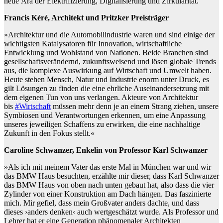
neue Ära der Elektrifizierung, Digitalisierung und Zirkularität.
Francis Kéré, Architekt und Pritzker Preisträger
»Architektur und die Automobilindustrie waren und sind einige der
wichtigsten Katalysatoren für Innovation, wirtschaftliche
Entwicklung und Wohlstand von Nationen. Beide Branchen sind
gesellschaftsverändernd, zukunftsweisend und lösen globale Trends
aus, die komplexe Auswirkung auf Wirtschaft und Umwelt haben.
Heute stehen Mensch, Natur und Industrie enorm unter Druck, es
gilt Lösungen zu finden die eine ehrliche Auseinandersetzung mit
dem eigenen Tun von uns verlangen. Akteure von Architektur
bis
#Wirtschaft
müssen mehr denn je an einem Strang ziehen, unsere
Symbiosen und Verantwortungen erkennen, um eine Anpassung
unseres jeweiligen Schaffens zu erwirken, die eine nachhaltige
Zukunft in den Fokus stellt.«
Caroline Schwanzer, Enkelin von Professor Karl Schwanzer
»Als ich mit meinem Vater das erste Mal in München war und wir
das BMW Haus besuchten, erzählte mir dieser, dass Karl Schwanzer
das BMW Haus von oben nach unten gebaut hat, also dass die vier
Zylinder von einer Konstruktion am Dach hängen. Das faszinierte
mich. Mir gefiel, dass mein Großvater anders dachte, und dass
dieses ›anders denken‹ auch wertgeschätzt wurde. Als Professor und
Lehrer hat er eine Generation phänomenaler Architekten