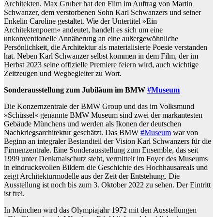
Architekten. Max Gruber hat den Film im Auftrag von Martin
Schwanzer, dem verstorbenen Sohn Karl Schwanzers und seiner
Enkelin Caroline gestaltet. Wie der Untertitel »Ein
Architektenpoem« andeutet, handelt es sich um eine
unkonventionelle Annäherung an eine außergewöhnliche
Persönlichkeit, die Architektur als materialisierte Poesie verstanden
hat. Neben Karl Schwanzer selbst kommen in dem Film, der im
Herbst 2023 seine offizielle Premiere feiern wird, auch wichtige
Zeitzeugen und Wegbegleiter zu Wort.
Sonderausstellung zum Jubiläum im BMW
#Museum
Die Konzernzentrale der BMW Group und das im Volksmund
»Schüssel« genannte BMW Museum sind zwei der markantesten
Gebäude Münchens und werden als Ikonen der deutschen
Nachkriegsarchitektur geschätzt. Das BMW
#Museum
war von
Beginn an integraler Bestandteil der Vision Karl Schwanzers für die
Firmenzentrale. Eine Sonderausstellung zum Ensemble, das seit
1999 unter Denkmalschutz steht, vermittelt im Foyer des Museums
in eindrucksvollen Bildern die Geschichte des Hochhausareals und
zeigt Architekturmodelle aus der Zeit der Entstehung. Die
Ausstellung ist noch bis zum 3. Oktober 2022 zu sehen. Der Eintritt
ist frei.
In München wird das Olympiajahr 1972 mit den Ausstellungen