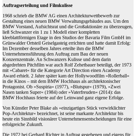
Auftragserteilung und Filmkulisse
1968 schrieb die BMW AG einen Architekturwettbewerb zur
Gestaltung eines neuen BMW Verwaltungsgebäudes aus. Um den
BMW Vorstand, Aufsichtsrat und die Großaktionäre zu überzeugen,
ließ Schwanzer ein 1 zu 1 Modell einer kompletten
kleeblattförmigen Etage in den Studios der Bavaria Film GmbH im
Grünwalder Ortsteil Geiselgasteig errichten und hatte damit Erfolg:
Im Dezember desselben Jahres erteilte ihm die BMW
Unternehmensführung den Auftrag zum Bau der neuen
Konzernzentrale. An Schwanzers Kulisse und dem darin
abgedrehten Pitchfilm war auch Rolf Zehetbauer beteiligt, der 1973
mit »Cabaret« für die Kategorie Art Direction einen Academy
Award erhielt. 2 Jahre später kam der Hollywoodfilm »Rollerball«
in die Kinos – mit dem BMW Hochhaus als architektonischer
Protagonist. Ob »Suspiria« (1977), »Blutspur« (1979), »Zwei
Nasen tanken Super« (1984) oder »Vaterfreuden« (2014): das
BMW Hochhaus feierte auf der Leinwand ganz eigene Erfolge.
Von Künstler Peter Blake als »einzigartiges Stück verwirklichter
Pop-Architektur« bezeichnet, ist seine markante Architektur bis
heute ein Sinnbild visionärer Unternehmensentscheidungen für eine
erfolgreiche Zukunft.
Die 1972 bei Gerhard Richter in Auftrag gegebenen und eigens für