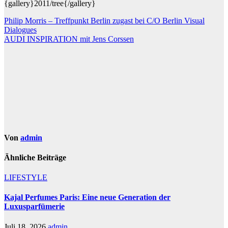
{gallery}2011/tree{/gallery}
Beitragsnavigation
Philip Morris – Treffpunkt Berlin zugast bei C/O Berlin Visual
Dialogues
AUDI INSPIRATION mit Jens Corssen
Von
admin
Ähnliche Beiträge
LIFESTYLE
Kajal Perfumes Paris: Eine neue Generation der
Luxusparfümerie
Juli 18, 2026
admin