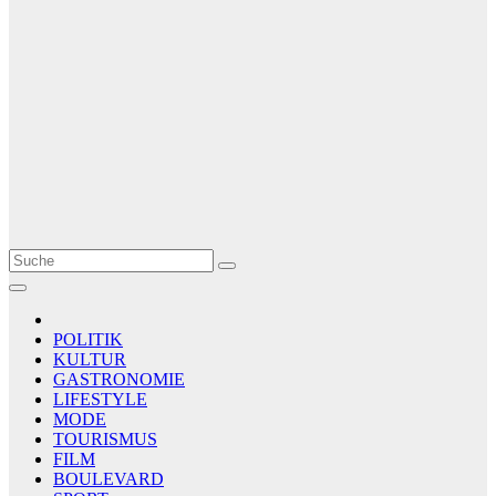
Le Matin
AGENCE DE PRESSE
POLITIK
KULTUR
GASTRONOMIE
LIFESTYLE
MODE
TOURISMUS
FILM
BOULEVARD