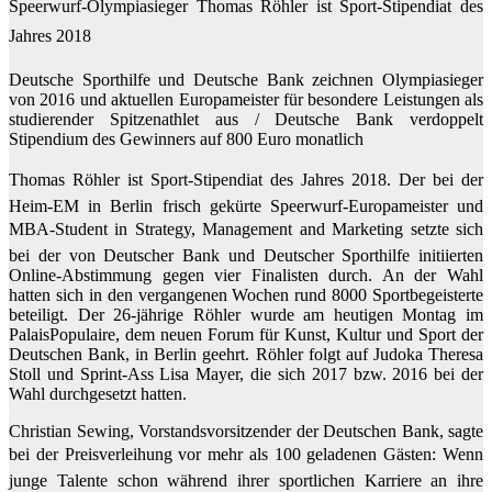
Speerwurf-Olympiasieger Thomas Röhler ist Sport-Stipendiat des
Jahres 2018
Deutsche Sporthilfe und Deutsche Bank zeichnen Olympiasieger
von 2016 und aktuellen Europameister für besondere Leistungen als
studierender Spitzenathlet aus / Deutsche Bank verdoppelt
Stipendium des Gewinners auf 800 Euro monatlich
Thomas Röhler ist Sport-Stipendiat des Jahres 2018. Der bei der
Heim-EM in Berlin frisch gekürte Speerwurf-Europameister und
MBA-Student in Strategy, Management and Marketing setzte sich
bei der von Deutscher Bank und Deutscher Sporthilfe initiierten
Online-Abstimmung gegen vier Finalisten durch. An der Wahl
hatten sich in den vergangenen Wochen rund 8000 Sportbegeisterte
beteiligt. Der 26-jährige Röhler wurde am heutigen Montag im
PalaisPopulaire, dem neuen Forum für Kunst, Kultur und Sport der
Deutschen Bank, in Berlin geehrt. Röhler folgt auf Judoka Theresa
Stoll und Sprint-Ass Lisa Mayer, die sich 2017 bzw. 2016 bei der
Wahl durchgesetzt hatten.
Christian Sewing, Vorstandsvorsitzender der Deutschen Bank, sagte
bei der Preisverleihung vor mehr als 100 geladenen Gästen: Wenn
junge Talente schon während ihrer sportlichen Karriere an ihre