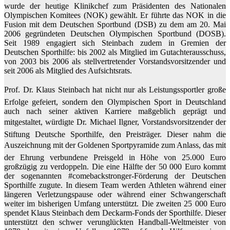
wurde der heutige Klinikchef zum Präsidenten des Nationalen
Olympischen Komitees (NOK) gewählt. Er führte das NOK in die
Fusion mit dem Deutschen Sportbund (DSB) zu dem am 20. Mai
2006 gegründeten Deutschen Olympischen Sportbund (DOSB).
Seit 1989 engagiert sich Steinbach zudem in Gremien der
Deutschen Sporthilfe: bis 2002 als Mitglied im Gutachterausschuss,
von 2003 bis 2006 als stellvertretender Vorstandsvorsitzender und
seit 2006 als Mitglied des Aufsichtsrats.
Prof. Dr. Klaus Steinbach hat nicht nur als Leistungssportler große
Erfolge gefeiert, sondern den Olympischen Sport in Deutschland
auch nach seiner aktiven Karriere maßgeblich geprägt und
mitgestaltet, würdigte Dr. Michael Ilgner, Vorstandsvorsitzender der
Stiftung Deutsche Sporthilfe, den Preisträger. Dieser nahm die
Auszeichnung mit der Goldenen Sportpyramide zum Anlass, das mit
der Ehrung verbundene Preisgeld in Höhe von 25.000 Euro
großzügig zu verdoppeln. Die eine Hälfte der 50 000 Euro kommt
der sogenannten #comebackstronger-Förderung der Deutschen
Sporthilfe zugute. In diesem Team werden Athleten während einer
längeren Verletzungspause oder während einer Schwangerschaft
weiter im bisherigen Umfang unterstützt. Die zweiten 25 000 Euro
spendet Klaus Steinbach dem Deckarm-Fonds der Sporthilfe. Dieser
unterstützt den schwer verunglückten Handball-Weltmeister von