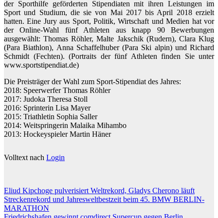
der Sporthilfe geförderten Stipendiaten mit ihren Leistungen im
Sport und Studium, die sie von Mai 2017 bis April 2018 erzielt
hatten. Eine Jury aus Sport, Politik, Wirtschaft und Medien hat vor
der Online-Wahl fünf Athleten aus knapp 90 Bewerbungen
ausgewählt: Thomas Röhler, Malte Jakschik (Rudern), Clara Klug
(Para Biathlon), Anna Schaffelhuber (Para Ski alpin) und Richard
Schmidt (Fechten). (Portraits der fünf Athleten finden Sie unter
www.sportstipendiat.de)
Die Preisträger der Wahl zum Sport-Stipendiat des Jahres:
2018: Speerwerfer Thomas Röhler
2017: Judoka Theresa Stoll
2016: Sprinterin Lisa Mayer
2015: Triathletin Sophia Saller
2014: Weitspringerin Malaika Mihambo
2013: Hockeyspieler Martin Häner
Volltext nach
Login
Beitragsnavigation
Eliud Kipchoge pulverisiert Weltrekord, Gladys Cherono läuft
Streckenrekord und Jahresweltbestzeit beim 45. BMW BERLIN-
MARATHON
Friedrichshafen gewinnt comdirect Supercup gegen Berlin