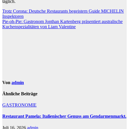
täglich.
Beitragsnavigation
Trotz Corona: Deutsche Restaurants begeistern Guide MICHELIN
Inspektoren
Pie-oh-Pie: Gastronom Jonthan Kartenberg präsentiert australische
Kuchenspezialitäten von Liam Valentine
Von
admin
Ähnliche Beiträge
GASTRONOMIE
Restaurant Pamela: Italienischer Genuss am Gendarmenmarkt.
Juli 16, 2026
admin