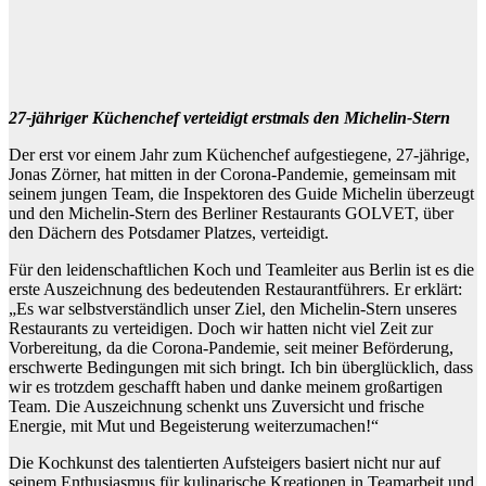
27-jähriger Küchenchef verteidigt erstmals den Michelin-Stern
Der erst vor einem Jahr zum Küchenchef aufgestiegene, 27-jährige,
Jonas Zörner, hat mitten in der Corona-Pandemie, gemeinsam mit
seinem jungen Team, die Inspektoren des Guide Michelin überzeugt
und den Michelin-Stern des Berliner Restaurants GOLVET, über
den Dächern des Potsdamer Platzes, verteidigt.
Für den leidenschaftlichen Koch und Teamleiter aus Berlin ist es die
erste Auszeichnung des bedeutenden Restaurantführers. Er erklärt:
„Es war selbstverständlich unser Ziel, den Michelin-Stern unseres
Restaurants zu verteidigen. Doch wir hatten nicht viel Zeit zur
Vorbereitung, da die Corona-Pandemie, seit meiner Beförderung,
erschwerte Bedingungen mit sich bringt. Ich bin überglücklich, dass
wir es trotzdem geschafft haben und danke meinem großartigen
Team. Die Auszeichnung schenkt uns Zuversicht und frische
Energie, mit Mut und Begeisterung weiterzumachen!“
Die Kochkunst des talentierten Aufsteigers basiert nicht nur auf
seinem Enthusiasmus für kulinarische Kreationen in Teamarbeit und