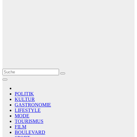
Le Matin
AGENCE DE PRESSE
POLITIK
KULTUR
GASTRONOMIE
LIFESTYLE
MODE
TOURISMUS
FILM
BOULEVARD