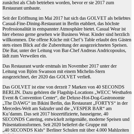
zunächst als Club betrieben worden, bevor er sie 2017 zum
Restaurant umbaute.
Seit der Eröffnung im Mai 2017 hat sich das GOLVET als beliebtes
Casual-Fine-Dining-Restaurant in Berlin etabliert, das höchste
Professionalität in entspannter Atmosphäre bietet. Casual Wear ist
hier ebenso gerne gesehen wie Business Wear. Kinder sind herzlich
willkommen. Die offene Küche mit Chef’s Table erlaubt den Gästen
stets einen Blick auf die Zubereitung der ausgezeichneten Speisen.
Die Bar, unter der Leitung von Bar-Chef Andreas Andricopoulos,
lädt zum Verweilen ein.
Das Restaurant wurde erstmals im November 2017 unter der
Leitung von Björn Swanson mit einem Michelin-Stern
ausgezeichnet, der 2020 das GOLVET verließ.
Das GOLVET ist eine von derzeit 7 Marken von 40 SECONDS
BERLIN. Dazu gehören die Flagship-Locations „WECC Westhafen
Event & Convention Center“, die Deluxe-Hot-Dog-Gastronomie
„The DAWG“ im Bikini Berlin, das Restaurant „FORTYS“ in der
Mercedes-Welt am Salzufer und die „VESPER BAR“ am
Ku’damm. Das seit 2017 biozertifizierte, hauseigene, 40
SECONDS Catering, entwickelt zeitgemäße, moderne Speisen und
Präsentationsformen. Seit 2020 beliefert die Gruppe mit
„40 SECONDS Kids“ Berliner Schulen mit über 4.000 Mahlzeiten