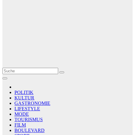
Le Matin
AGENCE DE PRESSE
POLITIK
KULTUR
GASTRONOMIE
LIFESTYLE
MODE
TOURISMUS
FILM
BOULEVARD