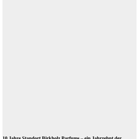
10 Jahre Standort Birkholz Parfums – ein Jahrzehnt der