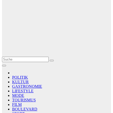
Le Matin
AGENCE DE PRESSE
POLITIK
KULTUR
GASTRONOMIE
LIFESTYLE
MODE
TOURISMUS
FILM
BOULEVARD