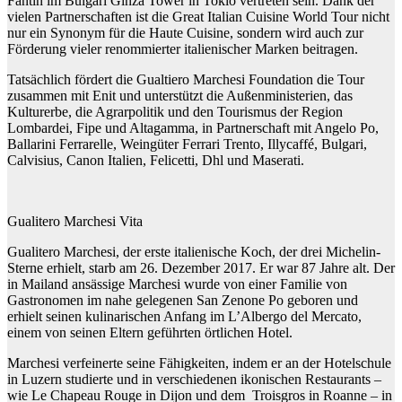
Fantin im Bulgari Ginza Tower in Tokio vertreten sein. Dank der
vielen Partnerschaften ist die Great Italian Cuisine World Tour nicht
nur ein Synonym für die Haute Cuisine, sondern wird auch zur
Förderung vieler renommierter italienischer Marken beitragen.
Tatsächlich fördert die Gualtiero Marchesi Foundation die Tour
zusammen mit Enit und unterstützt die Außenministerien, das
Kulturerbe, die Agrarpolitik und den Tourismus der Region
Lombardei, Fipe und Altagamma, in Partnerschaft mit Angelo Po,
Ballarini Ferrarelle, Weingüter Ferrari Trento, Illycaffé, Bulgari,
Calvisius, Canon Italien, Felicetti, Dhl und Maserati.
Gualitero Marchesi Vita
Gualitero Marchesi, der erste italienische Koch, der drei Michelin-
Sterne erhielt, starb am 26. Dezember 2017. Er war 87 Jahre alt. Der
in Mailand ansässige Marchesi wurde von einer Familie von
Gastronomen im nahe gelegenen San Zenone Po geboren und
erhielt seinen kulinarischen Anfang im L’Albergo del Mercato,
einem von seinen Eltern geführten örtlichen Hotel.
Marchesi verfeinerte seine Fähigkeiten, indem er an der Hotelschule
in Luzern studierte und in verschiedenen ikonischen Restaurants –
wie Le Chapeau Rouge in Dijon und dem Troisgros in Roanne – in