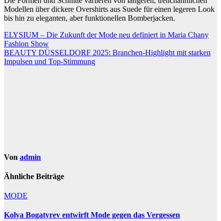
Die Formen und Schnitte variieren von längeren, trenchähnlichen
Modellen über dickere Overshirts aus Suede für einen legeren Look
bis hin zu eleganten, aber funktionellen Bomberjacken.
Beitragsnavigation
ELYSIUM – Die Zukunft der Mode neu definiert in Maria Chany
Fashion Show
BEAUTY DÜSSELDORF 2025: Branchen-Highlight mit starken
Impulsen und Top-Stimmung
Von
admin
Ähnliche Beiträge
MODE
Kolya Bogatyrev entwirft Mode gegen das Vergessen