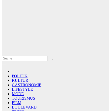
Le Matin
AGENCE DE PRESSE
POLITIK
KULTUR
GASTRONOMIE
LIFESTYLE
MODE
TOURISMUS
FILM
BOULEVARD