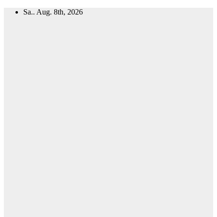
Zum
Sa.. Aug. 8th, 2026
Inhalt
springen