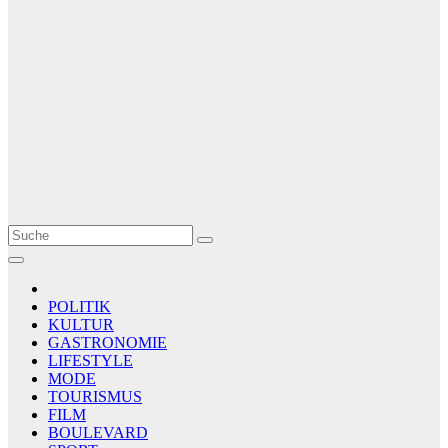
Le Matin
AGENCE DE PRESSE
POLITIK
KULTUR
GASTRONOMIE
LIFESTYLE
MODE
TOURISMUS
FILM
BOULEVARD