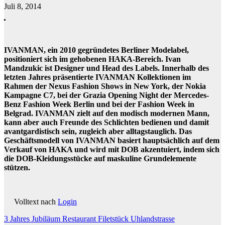
Juli 8, 2014
IVANMAN, ein 2010 gegründetes Berliner Modelabel,
positioniert sich im gehobenen HAKA-Bereich. Ivan
Mandzukic ist Designer und Head des Labels. Innerhalb des
letzten Jahres präsentierte IVANMAN Kollektionen im
Rahmen der Nexus Fashion Shows in New York, der Nokia
Kampagne C7, bei der Grazia Opening Night der Mercedes-
Benz Fashion Week Berlin und bei der Fashion Week in
Belgrad. IVANMAN zielt auf den modisch modernen Mann,
kann aber auch Freunde des Schlichten bedienen und damit
avantgardistisch sein, zugleich aber alltagstauglich. Das
Geschäftsmodell von IVANMAN basiert hauptsächlich auf dem
Verkauf von HAKA und wird mit DOB akzentuiert, indem sich
die DOB-Kleidungsstücke auf maskuline Grundelemente
stützen.
Volltext nach
Login
Beitragsnavigation
3 Jahres Jubiläum Restaurant Filetstück Uhlandstrasse