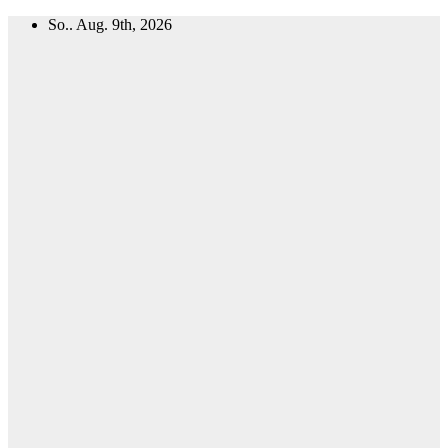
Zum
So.. Aug. 9th, 2026
Inhalt
springen