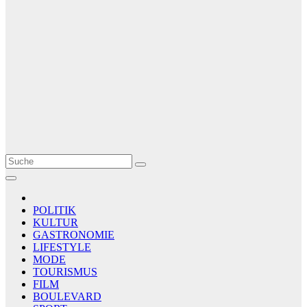
Le Matin
AGENCE DE PRESSE
POLITIK
KULTUR
GASTRONOMIE
LIFESTYLE
MODE
TOURISMUS
FILM
BOULEVARD