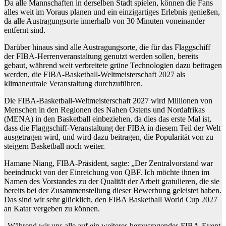
Da alle Mannschaften in derselben Stadt spielen, können die Fans
alles weit im Voraus planen und ein einzigartiges Erlebnis genießen,
da alle Austragungsorte innerhalb von 30 Minuten voneinander
entfernt sind.
Darüber hinaus sind alle Austragungsorte, die für das Flaggschiff
der FIBA-Herrenveranstaltung genutzt werden sollen, bereits
gebaut, während weit verbreitete grüne Technologien dazu beitragen
werden, die FIBA-Basketball-Weltmeisterschaft 2027 als
klimaneutrale Veranstaltung durchzuführen.
Die FIBA-Basketball-Weltmeisterschaft 2027 wird Millionen von
Menschen in den Regionen des Nahen Ostens und Nordafrikas
(MENA) in den Basketball einbeziehen, da dies das erste Mal ist,
dass die Flaggschiff-Veranstaltung der FIBA ​​in diesem Teil der Welt
ausgetragen wird, und wird dazu beitragen, die Popularität von zu
steigern Basketball noch weiter.
Hamane Niang, FIBA-Präsident, sagte: „Der Zentralvorstand war
beeindruckt von der Einreichung von QBF. Ich möchte ihnen im
Namen des Vorstandes zu der Qualität der Arbeit gratulieren, die sie
bereits bei der Zusammenstellung dieser Bewerbung geleistet haben.
Das sind wir sehr glücklich, den FIBA ​​Basketball World Cup 2027
an Katar vergeben zu können.
„Während wir uns alle auf ein weiteres herausragendes FIBA-Event