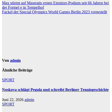
Beitragsnavigation
Max stürmt auf Maseratis ersten Einsitzer-Podium seit 66 Jahren bei
der Formel e in Tempelhof
Fackel der Special Olympics World Games Berlin 2023 vorgestellt
Von
admin
Ähnliche Beiträge
SPORT
Noskova schlägt Pegula und schreibt Berliner Tennisgeschichte
Juni 22, 2026
admin
SPORT