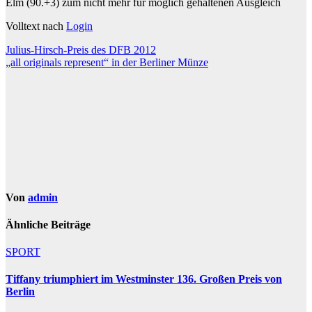
Elm (90.+3) zum nicht mehr für möglich gehaltenen Ausgleich
Volltext nach
Login
Beitragsnavigation
Julius-Hirsch-Preis des DFB 2012
„all originals represent“ in der Berliner Münze
Von
admin
Ähnliche Beiträge
SPORT
Tiffany triumphiert im Westminster 136. Großen Preis von
Berlin