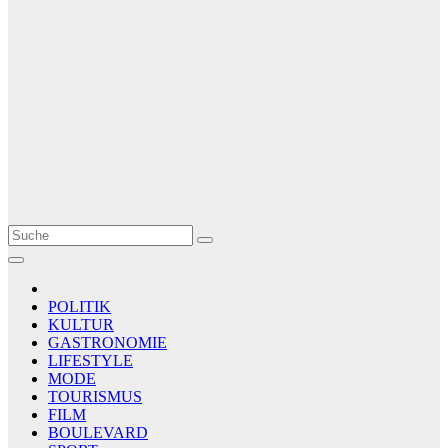
Le Matin
AGENCE DE PRESSE
POLITIK
KULTUR
GASTRONOMIE
LIFESTYLE
MODE
TOURISMUS
FILM
BOULEVARD