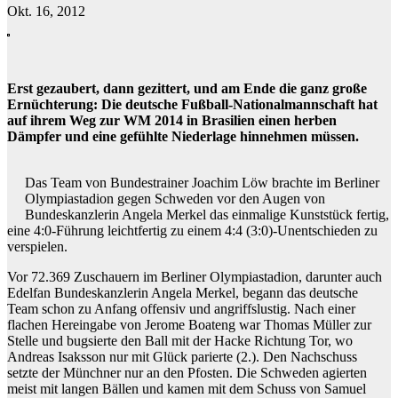
Okt. 16, 2012
Erst gezaubert, dann gezittert, und am Ende die ganz große
Ernüchterung: Die deutsche Fußball-Nationalmannschaft hat
auf ihrem Weg zur WM 2014 in Brasilien einen herben
Dämpfer und eine gefühlte Niederlage hinnehmen müssen.
Das Team von Bundestrainer Joachim Löw brachte im Berliner
Olympiastadion gegen Schweden vor den Augen von
Bundeskanzlerin Angela Merkel das einmalige Kunststück fertig,
eine 4:0-Führung leichtfertig zu einem 4:4 (3:0)-Unentschieden zu
verspielen.
Vor 72.369 Zuschauern im Berliner Olympiastadion, darunter auch
Edelfan Bundeskanzlerin Angela Merkel, begann das deutsche
Team schon zu Anfang offensiv und angriffslustig. Nach einer
flachen Hereingabe von Jerome Boateng war Thomas Müller zur
Stelle und bugsierte den Ball mit der Hacke Richtung Tor, wo
Andreas Isaksson nur mit Glück parierte (2.). Den Nachschuss
setzte der Münchner nur an den Pfosten. Die Schweden agierten
meist mit langen Bällen und kamen mit dem Schuss von Samuel