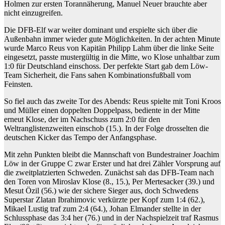
Holmen zur ersten Torannäherung, Manuel Neuer brauchte aber
nicht einzugreifen.
Die DFB-Elf war weiter dominant und erspielte sich über die
Außenbahn immer wieder gute Möglichkeiten. In der achten Minute
wurde Marco Reus von Kapitän Philipp Lahm über die linke Seite
eingesetzt, passte mustergültig in die Mitte, wo Klose unhaltbar zum
1:0 für Deutschland einschoss. Der perfekte Start gab dem Löw-
Team Sicherheit, die Fans sahen Kombinationsfußball vom
Feinsten.
So fiel auch das zweite Tor des Abends: Reus spielte mit Toni Kroos
und Müller einen doppelten Doppelpass, bediente in der Mitte
erneut Klose, der im Nachschuss zum 2:0 für den
Weltranglistenzweiten einschob (15.). In der Folge drosselten die
deutschen Kicker das Tempo der Anfangsphase.
Mit zehn Punkten bleibt die Mannschaft von Bundestrainer Joachim
Löw in der Gruppe C zwar Erster und hat drei Zähler Vorsprung auf
die zweitplatzierten Schweden. Zunächst sah das DFB-Team nach
den Toren von Miroslav Klose (8., 15.), Per Mertesacker (39.) und
Mesut Özil (56.) wie der sichere Sieger aus, doch Schwedens
Superstar Zlatan Ibrahimovic verkürzte per Kopf zum 1:4 (62.),
Mikael Lustig traf zum 2:4 (64.), Johan Elmander stellte in der
Schlussphase das 3:4 her (76.) und in der Nachspielzeit traf Rasmus