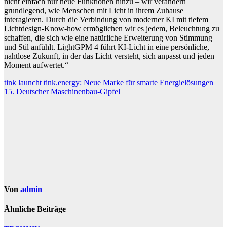
nicht
einfach nur neue Funktionen hinzu
–
wir verändern
grundlegend, wie Menschen mit Licht in ihrem Zuhause
interagieren. Durch die Verbindung von moderner KI mit tiefem
Lichtdesign-Know-how ermöglichen wir es jedem, Beleuchtung zu
schaffen, die sich wie eine natürliche Erweiterung von Stimmung
und Stil anfühlt. LightGPM 4 führt KI-Licht in eine persönliche,
nahtlose Zukunft, in der das
Licht versteht, sich anpasst und jeden
Moment aufwertet.“
Beitragsnavigation
tink launcht tink.energy: Neue Marke für smarte Energielösungen
15. Deutscher Maschinenbau-Gipfel
Von
admin
Ähnliche Beiträge