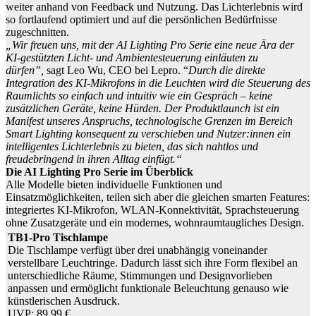
weiter anhand von Feedback und Nutzung. Das Lichterlebnis wird
so fortlaufend optimiert und auf die persönlichen Bedürfnisse
zugeschnitten.
„Wir freuen uns, mit der AI Lighting Pro Serie eine neue Ära der
KI-gestützten Licht- und Ambientesteuerung einläuten zu
dürfen”,
sagt Leo Wu, CEO bei Lepro. “
Durch die direkte
Integration des KI-Mikrofons in die Leuchten wird die Steuerung des
Raumlichts so einfach und intuitiv wie ein Gespräch – keine
zusätzlichen Geräte, keine Hürden. Der Produktlaunch ist ein
Manifest unseres Anspruchs, technologische Grenzen im Bereich
Smart Lighting konsequent zu verschieben und Nutzer:innen ein
intelligentes Lichterlebnis zu bieten, das sich nahtlos und
freudebringend in ihren Alltag einfügt.“
Die AI Lighting Pro Serie im Überblick
Alle Modelle bieten individuelle Funktionen und
Einsatzmöglichkeiten, teilen sich aber die gleichen smarten Features:
integriertes KI-Mikrofon, WLAN-Konnektivität, Sprachsteuerung
ohne Zusatzgeräte und ein modernes, wohnraumtaugliches Design.
TB1-Pro Tischlampe
Die Tischlampe verfügt über drei unabhängig voneinander
verstellbare Leuchtringe. Dadurch lässt sich ihre Form flexibel an
unterschiedliche Räume, Stimmungen und Designvorlieben
anpassen und ermöglicht funktionale Beleuchtung genauso wie
künstlerischen Ausdruck.
UVP: 89,99 €