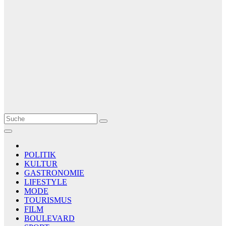
Le Matin
AGENCE DE PRESSE
POLITIK
KULTUR
GASTRONOMIE
LIFESTYLE
MODE
TOURISMUS
FILM
BOULEVARD