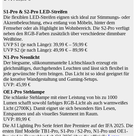
S1-Pro & S2-Pro LED-Streifen
Die flexiblen LED-Streifen eignen sich ideal zur Stimmungs- oder
Akzentbeleuchtung, etwa entlang von Möbeln, hinter dem
Fernseher oder als Highlight im Wohnbereich. Die S2-Pro verfügt
neben den RGB-Farben zusätzlich über verschiedene dimmbare
Weißtöne.
UVP S1 (je nach Länge): 39,99 € – 59,99 €
UVP S2 (je nach Länge): 49,99 € – 89,99 €
N1-Pro Neonlicht
Der biegsame, silikonummantelte Lichtschlauch erzeugt ein
gleichmäßiges, durchgehendes Leuchten und lässt sich flexibel in
jede gewünschte Form bringen. Das Licht ist so ideal geeignet für
die kreative Wandgestaltung und Gaming-Setups.
UVP: 45,99 €
OE1-Pro Stehlampe
Die schlanke Stehlampe mit einer Leistung von bis zu 1000
Lumen schafft sowohl farbiges RGB-Licht als auch warmweißes
Licht (2700K). Damit eignet sie sich besonders fürs Lesen,
Entspannen und als visuelles Statement im Raum.
UVP: 89,99 €
Die AI Lighting Pro Serie feiert ihre Premiere auf der IFA 2025. Die
ersten fünf Modelle TB1-Pro, S1-Pro / S2-Pro, N1-Pro und OE1-