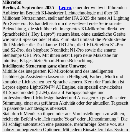
Mikrofon
Berlin, 4. September 2025
–
Lepro
, einer der weltweit führenden
Anbieter im Bereich KI-basierter Lichttechnologie mit über 30
Millionen Nutzer:innen, stellt auf der IFA 2025 die neue AI Lighting
Pro Serie vor. Es handelt sich um die weltweit erste Serie smarter
Beleuchtung, die sich über ein integriertes KI-Mikrofon direkt per
Sprachbefehl („Hey Lepro“) steuern lässt, ohne zusätzliche Geräte
wie Smart Speaker oder Hubs. Zum Start umfasst die Produktreihe
fünf Modelle: die Tischlampe TB1-Pro, die LED-Streifen S1-Pro
und S2-Pro, das biegbare Neonlicht N1-Pro sowie die smarte
Stehlampe OE1-Pro. Mit ihnen setzt Lepro neue Maßstäbe für
intuitive, KI-gestützte Smart-Home-Beleuchtung.
Intelligente Steuerung ganz ohne Umwege
Mithilfe des integrierten KI-Mikrofons und des intelligenten
Lichtdesign-Assistenten lassen sich Helligkeit, Farben, Modi und
komplette Lichtszenen per Sprache steuern. Kern der Funktion ist
Lepros eigene LightGPM™ AI Engine, ein speziell entwickeltes
KI-Sprachmodell (LLM), das auf Farbpsychologie und
professionellem Lichtdesign basiert und Aussagen zu gewünschter
Stimmung, einer ausgeführten Aktivität oder der aktuellen Tageszeit
in passende Lichtdesigns übersetzt.
Statt durch Menüs zu tippen oder aus Voreinstellungen zu wählen,
reicht ein Befehl wie „Ich mache Yoga“ oder „Kinostimmung“. Die
KI schlägt automatisch eine passende, mehrfarbige Szene vor, aus
nahezu unbegrenzten Optionen. Mit jedem Einsatz lernt das System