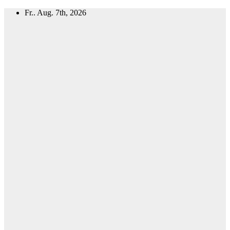
Zum
Fr.. Aug. 7th, 2026
Inhalt
springen