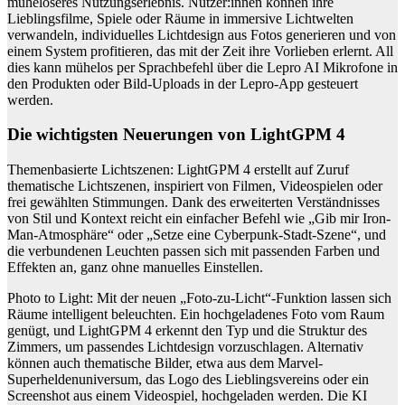
müheloseres Nutzungserlebnis. Nutzer:innen können ihre
Lieblingsfilme, Spiele oder Räume in immersive Lichtwelten
verwandeln, individuelles Lichtdesign aus Fotos generieren und von
einem System profitieren, das mit der Zeit ihre Vorlieben erlernt. All
dies kann mühelos per Sprachbefehl über die Lepro AI Mikrofone in
den Produkten oder Bild-Uploads in der Lepro-App gesteuert
werden.
Die wichtigsten Neuerungen von LightGPM 4
Themenbasierte Lichtszenen:
LightGPM 4 erstellt auf Zuruf
thematische Lichtszenen, inspiriert von Filmen, Videospielen oder
frei gewählten Stimmungen. Dank des erweiterten Verständnisses
von Stil
und Kontext reicht ein einfacher Befehl wie „Gib mir Iron
-
Man-
Atmosphäre“ oder „Setze eine
Cyberpunk-Stadt-
Szene“, und
die verbundenen Leuchte
n passen sich mit passenden Farben und
Effekten an, ganz ohne manuelles Einstellen.
Photo to Light:
Mit der neuen „Foto
-zu-
Licht“
-Funktion lassen sich
Räume intelligent beleuchten. Ein hochgeladenes Foto vom Raum
genügt, und LightGPM 4 erkennt den Typ und die Struktur des
Zimmers, um passendes Lichtdesign vorzuschlagen. Alternativ
können auch thematische Bilder, etwa aus dem Marvel-
Superheldenuniversum, das Logo des Lieblingsvereins oder ein
Screenshot aus einem Videospiel, hochgeladen werden. Die KI