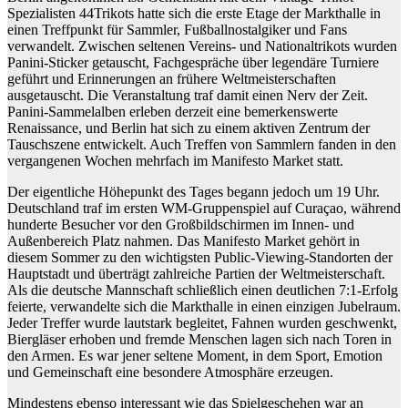
Spezialisten 44Trikots hatte sich die erste Etage der Markthalle in
einen Treffpunkt für Sammler, Fußballnostalgiker und Fans
verwandelt. Zwischen seltenen Vereins- und Nationaltrikots wurden
Panini-Sticker getauscht, Fachgespräche über legendäre Turniere
geführt und Erinnerungen an frühere Weltmeisterschaften
ausgetauscht. Die Veranstaltung traf damit einen Nerv der Zeit.
Panini-Sammelalben erleben derzeit eine bemerkenswerte
Renaissance, und Berlin hat sich zu einem aktiven Zentrum der
Tauschszene entwickelt. Auch Treffen von Sammlern fanden in den
vergangenen Wochen mehrfach im Manifesto Market statt.
Der eigentliche Höhepunkt des Tages begann jedoch um 19 Uhr.
Deutschland traf im ersten WM-Gruppenspiel auf Curaçao, während
hunderte Besucher vor den Großbildschirmen im Innen- und
Außenbereich Platz nahmen. Das Manifesto Market gehört in
diesem Sommer zu den wichtigsten Public-Viewing-Standorten der
Hauptstadt und überträgt zahlreiche Partien der Weltmeisterschaft.
Als die deutsche Mannschaft schließlich einen deutlichen 7:1-Erfolg
feierte, verwandelte sich die Markthalle in einen einzigen Jubelraum.
Jeder Treffer wurde lautstark begleitet, Fahnen wurden geschwenkt,
Biergläser erhoben und fremde Menschen lagen sich nach Toren in
den Armen. Es war jener seltene Moment, in dem Sport, Emotion
und Gemeinschaft eine besondere Atmosphäre erzeugen.
Mindestens ebenso interessant wie das Spielgeschehen war an