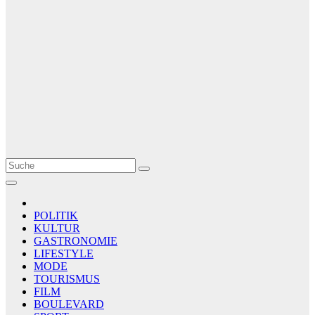
Le Matin
AGENCE DE PRESSE
POLITIK
KULTUR
GASTRONOMIE
LIFESTYLE
MODE
TOURISMUS
FILM
BOULEVARD