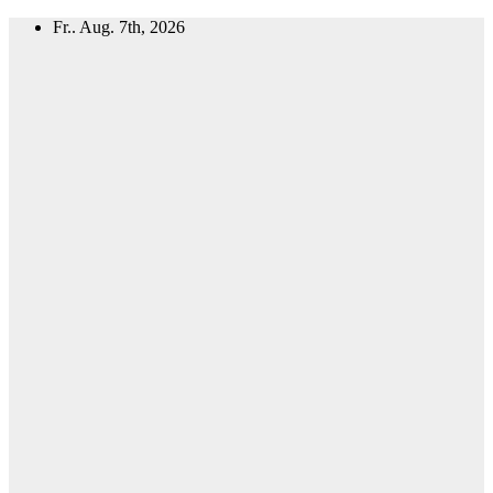
Zum
Fr.. Aug. 7th, 2026
Inhalt
springen