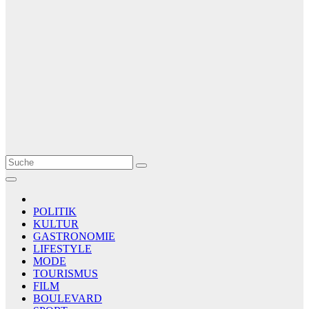
Le Matin
AGENCE DE PRESSE
POLITIK
KULTUR
GASTRONOMIE
LIFESTYLE
MODE
TOURISMUS
FILM
BOULEVARD