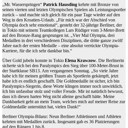
„Mr. Wasserspringen“
Patrick Hausding
kehrte mit Bronze von
seinen vierten und letzten Olympischen Spielen als Leistungssportler
zurück – und machte sich gleich für ein paar Tage wieder auf den
Weg in den Kroatien-Urlaub. „Für mich war der Abschied von
Olympia doch sehr emotional“, gesteht der 32-jährige Berliner, der
in Tokio mit seinem Teamkollegen Lars Rüdiger vom 3-Meter-Brett
auf den Bronze-Rang gesprungen ist. „Vier Mal Olympia, drei
Medaillen in drei verschiedenen Disziplinen, die dritte ganze zwölf
Jahre nach der ersten Medaille – eine absolut verrückte Olympia-
Karriere, für die ich sehr dankbar bin.“
Über Gold jubeln konnte in Tokio
Elena Krawzow
. Die Berlinerin
sicherte sich bei den Paralympics den Sieg über 100-Meter-Brust in
der Startklasse SB13. Am vergangenen Sonntag. „So viele Jahre
habe ich für meinen größten Traum als Sportlerin gekämpft, jetzt
habe ich es endlich geschafft. Die Goldmedaille ist sicher, ich bin
Paralympics-Siegerin, diese Worte klingen immer noch unwirklich.
Ich bin unfassbar stolz und voller Freude. Mir ist natürlich bewusst,
dass ich diesen harten Weg nicht alleine geschafft hätte. Meine
Dankbarkeit geht an mein Team, welches mich auf meiner Reise zur
Goldmedaille unterstützt hat, vielen Dank!“
Berliner Olympia-Bilanz: Neun Berliner Athletinnen und Athleten
kehrten mit Medaillen zurück. Insgesamt gab es 36 Platzierungen
auf den Rängen 1 bis 8.