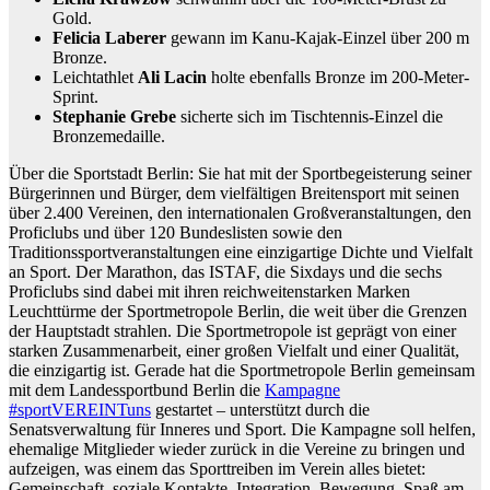
Gold.
Felicia Laberer
gewann im Kanu-Kajak-Einzel über 200 m
Bronze.
Leichtathlet
Ali Lacin
holte ebenfalls Bronze im 200-Meter-
Sprint.
Stephanie Grebe
sicherte sich im Tischtennis-Einzel die
Bronzemedaille.
Über die Sportstadt Berlin: Sie hat mit der Sportbegeisterung seiner
Bürgerinnen und Bürger, dem vielfältigen Breitensport mit seinen
über 2.400 Vereinen, den internationalen Großveranstaltungen, den
Proficlubs und über 120 Bundeslisten sowie den
Traditionssportveranstaltungen eine einzigartige Dichte und Vielfalt
an Sport. Der Marathon, das ISTAF, die Sixdays und die sechs
Proficlubs sind dabei mit ihren reichweitenstarken Marken
Leuchttürme der Sportmetropole Berlin, die weit über die Grenzen
der Hauptstadt strahlen. Die Sportmetropole ist geprägt von einer
starken Zusammenarbeit, einer großen Vielfalt und einer Qualität,
die einzigartig ist. Gerade hat die Sportmetropole Berlin gemeinsam
mit dem Landessportbund Berlin die
Kampagne
#sportVEREINTuns
gestartet – unterstützt durch die
Senatsverwaltung für Inneres und Sport. Die Kampagne soll helfen,
ehemalige Mitglieder wieder zurück in die Vereine zu bringen und
aufzeigen, was einem das Sporttreiben im Verein alles bietet:
Gemeinschaft, soziale Kontakte, Integration, Bewegung, Spaß am