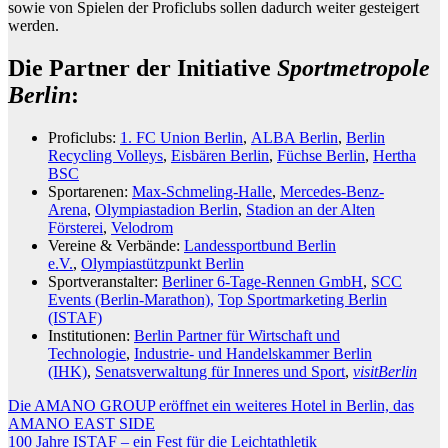
sowie von Spielen der Proficlubs sollen dadurch weiter gesteigert
werden.
Die Partner der Initiative
Sportmetropole
Berlin
:
Proficlubs:
1. FC Union Berlin
,
ALBA Berlin
,
Berlin
Recycling Volleys
,
Eisbären Berlin
,
Füchse Berlin
,
Hertha
BSC
Sportarenen:
Max-Schmeling-Halle
,
Mercedes-Benz-
Arena
,
Olympiastadion Berlin
,
Stadion an der Alten
Försterei
,
Velodrom
Vereine & Verbände:
Landessportbund Berlin
e.V.
,
Olympiastützpunkt Berlin
Sportveranstalter:
Berliner 6-Tage-Rennen GmbH
,
SCC
Events (Berlin-Marathon),
Top Sportmarketing Berlin
(ISTAF)
Institutionen:
Berlin Partner für Wirtschaft und
Technologie
,
Industrie- und Handelskammer Berlin
(IHK)
,
Senatsverwaltung für Inneres und Sport
,
visitBerlin
Beitragsnavigation
Die AMANO GROUP eröffnet ein weiteres Hotel in Berlin, das
AMANO EAST SIDE
100 Jahre ISTAF – ein Fest für die Leichtathletik