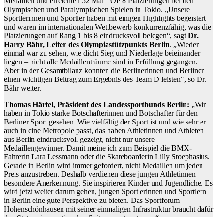
Medaillen und erreichten 52 Mal TOP 8 Platzierungen bei den
Olympischen und Paralympischen Spielen in Tokio. „Unsere
Sportlerinnen und Sportler haben mit einigen Highlights begeistert
und waren im internationalen Wettbewerb konkurrenzfähig, was die
Platzierungen auf Rang 1 bis 8 eindrucksvoll belegen“, sagt
Dr.
Harry Bähr, Leiter des Olympiastützpunkts Berlin
. „Wieder
einmal war zu sehen, wie dicht Sieg und Niederlage beieinander
liegen – nicht alle Medaillenträume sind in Erfüllung gegangen.
Aber in der Gesamtbilanz konnten die Berlinerinnen und Berliner
einen wichtigen Beitrag zum Ergebnis des Team D leisten“, so Dr.
Bähr weiter.
Thomas Härtel, Präsident des Landessportbunds Berlin:
„Wir
haben in Tokio starke Botschafterinnen und Botschafter für den
Berliner Sport gesehen. Wie vielfältig der Sport ist und wie sehr er
auch in eine Metropole passt, das haben Athletinnen und Athleten
aus Berlin eindrucksvoll gezeigt, nicht nur unsere
Medaillengewinner. Damit meine ich zum Beispiel die BMX-
Fahrerin Lara Lessmann oder die Skateboarderin Lilly Stoephasius.
Gerade in Berlin wird immer gefordert, nicht Medaillen um jeden
Preis anzustreben. Deshalb verdienen diese jungen Athletinnen
besondere Anerkennung. Sie inspirieren Kinder und Jugendliche. Es
wird jetzt weiter darum gehen, jungen Sportlerinnen und Sportlern
in Berlin eine gute Perspektive zu bieten. Das Sportforum
Hohenschönhausen mit seiner einmaligen Infrastruktur braucht dafür