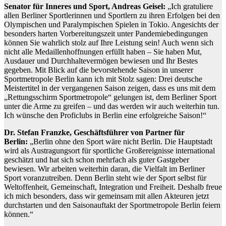
Senator für Inneres und Sport, Andreas Geisel:
„Ich gratuliere
allen Berliner Sportlerinnen und Sportlern zu ihren Erfolgen bei den
Olympischen und Paralympischen Spielen in Tokio. Angesichts der
besonders harten Vorbereitungszeit unter Pandemiebedingungen
können Sie wahrlich stolz auf Ihre Leistung sein! Auch wenn sich
nicht alle Medaillenhoffnungen erfüllt haben – Sie haben Mut,
Ausdauer und Durchhaltevermögen bewiesen und Ihr Bestes
gegeben. Mit Blick auf die bevorstehende Saison in unserer
Sportmetropole Berlin kann ich mit Stolz sagen: Drei deutsche
Meistertitel in der vergangenen Saison zeigen, dass es uns mit dem
„Rettungsschirm Sportmetropole“ gelungen ist, dem Berliner Sport
unter die Arme zu greifen – und das werden wir auch weiterhin tun.
Ich wünsche den Proficlubs in Berlin eine erfolgreiche Saison!“
Dr. Stefan Franzke, Geschäftsführer von Partner für
Berlin:
„Berlin ohne den Sport wäre nicht Berlin. Die Hauptstadt
wird als Austragungsort für sportliche Großereignisse international
geschätzt und hat sich schon mehrfach als guter Gastgeber
bewiesen. Wir arbeiten weiterhin daran, die Vielfalt im Berliner
Sport voranzutreiben. Denn Berlin steht wie der Sport selbst für
Weltoffenheit, Gemeinschaft, Integration und Freiheit. Deshalb freue
ich mich besonders, dass wir gemeinsam mit allen Akteuren jetzt
durchstarten und den Saisonauftakt der Sportmetropole Berlin feiern
können.“