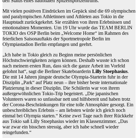
den Status eines nationalen Spitzensportzentrums.“
Mit vielen positiven Eindrücken im Gepäck sind die 69 olympischen
und paralympischen Athletinnen und Athleten aus Tokio in die
Hauptstadt zurückgekehrt. Sie erzählen von ihren Erlebnissen und
emotionalsten Momenten. Um 19 Uhr wurde das TEAM BERLIN
TOKIO des OSP Berlin beim „Welcome Home“ im Rahmen des
feierlichen Saisonauftakts der Sportmetropole Berlin im
Olympiastadion Berlin empfangen und geehrt.
„Ich habe in Tokio gleich zu Beginn meine persönlichen
Höchstschwierigkeiten zeigen können. Deshalb wusste ich schon
nach meinem ersten Run, dass sich die ganze Arbeit im Vorfeld
gelohnt hat“, sagt die Berliner Skateboarderin
Lilly Stoephasius
.
Die mit 14 Jahren jüngste deutsche Olympia-Starterin fuhr in der
Disziplin „Park“ auf Platz neun – ihre bisher beste internationale
Platzierung in dieser Disziplin. Die Schülerin war von ihrem
außergewöhnlichen Tokio-Trip begeistert. „Die japanischen
Volunteers waren so unfassbar nett und hilfsbereit und haben trotz
der Corona-Beschränkungen für eine tolle Atmosphäre gesorgt. Ein
unbeschreibliches Erlebnis – am liebsten würde ich gleich noch
einmal bei Olympia starten.“ Keine zwei Tage nach ihrer Rückkehr
aus Tokio saß Lilly Stoephasius wieder im Klassenzimmer. „Das
war zwar ein bisschen stressig, aber ich habe schnell wieder
reingefunden.“