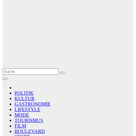
Le Matin
AGENCE DE PRESSE
POLITIK
KULTUR
GASTRONOMIE
LIFESTYLE
MODE
TOURISMUS
FILM
BOULEVARD