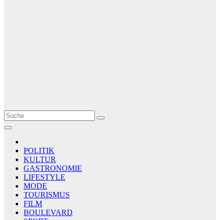
Le Matin
AGENCE DE PRESSE
POLITIK
KULTUR
GASTRONOMIE
LIFESTYLE
MODE
TOURISMUS
FILM
BOULEVARD