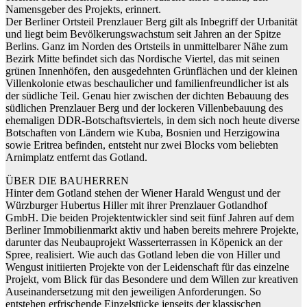
Namensgeber des Projekts, erinnert.
Der Berliner Ortsteil Prenzlauer Berg gilt als Inbegriff der Urbanität
und liegt beim Bevölkerungswachstum seit Jahren an der Spitze
Berlins. Ganz im Norden des Ortsteils in unmittelbarer Nähe zum
Bezirk Mitte befindet sich das Nordische Viertel, das mit seinen
grünen Innenhöfen, den ausgedehnten Grünflächen und der kleinen
Villenkolonie etwas beschaulicher und familienfreundlicher ist als
der südliche Teil. Genau hier zwischen der dichten Bebauung des
südlichen Prenzlauer Berg und der lockeren Villenbebauung des
ehemaligen DDR-Botschaftsviertels, in dem sich noch heute diverse
Botschaften von Ländern wie Kuba, Bosnien und Herzigowina
sowie Eritrea befinden, entsteht nur zwei Blocks vom beliebten
Arnimplatz entfernt das Gotland.
ÜBER DIE BAUHERREN
Hinter dem Gotland stehen der Wiener Harald Wengust und der
Würzburger Hubertus Hiller mit ihrer Prenzlauer Gotlandhof
GmbH. Die beiden Projektentwickler sind seit fünf Jahren auf dem
Berliner Immobilienmarkt aktiv und haben bereits mehrere Projekte,
darunter das Neubauprojekt Wasserterrassen in Köpenick an der
Spree, realisiert. Wie auch das Gotland leben die von Hiller und
Wengust initiierten Projekte von der Leidenschaft für das einzelne
Projekt, vom Blick für das Besondere und dem Willen zur kreativen
Auseinandersetzung mit den jeweiligen Anforderungen. So
entstehen erfrischende Einzelstücke jenseits der klassischen