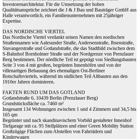
Investorenarchitektur. Für die Umsetzung der hohen
Qualitätsansprüche zeichnet die J & J Bau und Bauträger GmbH aus
Halle verantwortlich, ein Familienunternehmen mit 25jähriger
Expertise.
DAS NORDISCHE VIERTEL
Das Nordische Viertel verdankt seinen Namen den nordischen
Straßennamen wie Aalesunder Straße, Andersenstraße, Ibsenstraße,
Stavangerstraße und Gotlandstraße, die das Stadtbild zwischen dem
S-Bahnhof Bornholmer Straße und der Nordgrenze von Prenzlauer
Berg bestimmen. Der nördliche Teil ist geprägt von Siedlungsbauten
Seite 3 von 4 mit großen, begrünten Innenhöfen und von der
villenartigen Bebauung des ehemaligen Ost-Berliner
Botschaftsviertels, während im südlichen Teil Altbauten aus den
1910er Jahren dominieren.
FAKTEN RUND UM DAS GOTLAND
Gotlandstraße 6, 10439 Berlin (Prenzlauer Berg)
Grundstücksfläche ca. 7460 m²
Insgesamt 134 Wohnungen zwischen 1 und 4 Zimmern und 34,5 bis
165 qm
Begrünter und nach skandinavischem Vorbild gestalteter Innenhof
Tiefgarage mit ca. 95 Stellplätzen und einer Green Mobility Station
Großzügige Flächen zum Abstellen von Fahrrädern und
Kinderwagen