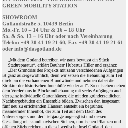
GREEN MOBILITY STATION
SHOWROOM
Gotlandstraße 5, 10439 Berlin
Mo.-Fr. 10 – 14 Uhr & 16 – 18 Uhr
Sa. & So. 13 – 16 Uhr oder nach Vereinbarung
Telefon +49 30 41 19 21 60, Fax +49 30 41 19 21 61
oder info@dasgotland.de
„Mit dem Gotland betreiben wir ganz bewusst ein Stück
Stadtreparatur“, erklärt Bauherr Hubertus Hiller und ergänzt:
„Der Grundriss des Projekts mit zehn verschiedenen Aufgängen
ist ganz außergewöhnlich, denn wir setzen die Bebauung zum Teil
direkt an die vorhandenen Brandwände und nehmen dabei die
Struktur der historischen Innenhöfe wieder auf“. So entstehen neben
dem Vorderhaus in Blockrandbebauung mit sechs Aufgängen auch
vier ganz individuelle Gartenhäuser, die mit den gründerzeitlichen
Nachbargebäuden ein Ensemble bilden. Zwischen den insgesamt
fünf neu zu errichtenden Häusern entsteht ein begrünter,
mäandernder Innenhof, der zum Teil auf dem Dach des
Nahversorgers und der Tiefgarage angelegt ist und dessen
Gestaltung mit skandinavischen Steinen, nordischen Pflanzen und
offenen Sitzbereichen an die schwedische Insel Gotland, den