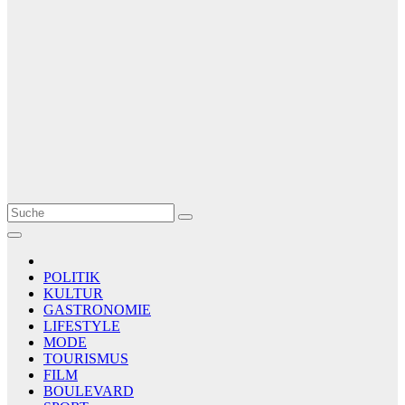
Le Matin
AGENCE DE PRESSE
POLITIK
KULTUR
GASTRONOMIE
LIFESTYLE
MODE
TOURISMUS
FILM
BOULEVARD