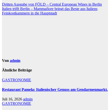
Beitragsnavigation
Dritten Ausgabe von FÖLD – Central European Wines in Berlin
Italien trifft Berlin – Mammafiore bringt das Beste aus Italiens
Feinkostkammern in die Hauptstadt
Von
admin
Ähnliche Beiträge
GASTRONOMIE
Restaurant Pamela: Italienischer Genuss am Gendarmenmarkt.
Juli 16, 2026
admin
GASTRONOMIE