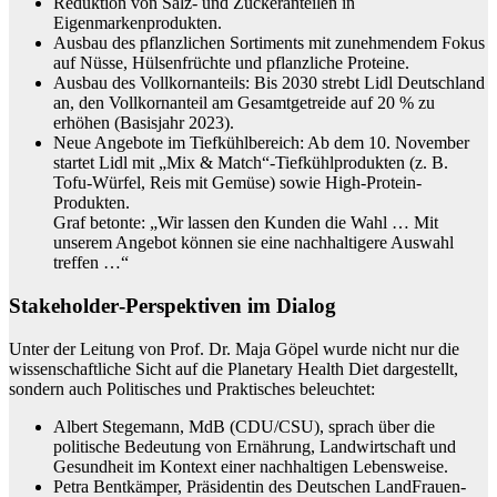
Reduktion von Salz‐ und Zuckeranteilen in
Eigenmarkenprodukten.
Ausbau des pflanzlichen Sortiments mit zunehmendem Fokus
auf Nüsse, Hülsenfrüchte und pflanzliche Proteine.
Ausbau des Vollkornanteils: Bis 2030 strebt Lidl Deutschland
an, den Vollkornanteil am Gesamtgetreide auf 20 % zu
erhöhen (Basisjahr 2023).
Neue Angebote im Tiefkühlbereich: Ab dem 10. November
startet Lidl mit „Mix & Match“-Tiefkühlprodukten (z. B.
Tofu‐Würfel, Reis mit Gemüse) sowie High-Protein-
Produkten.
Graf betonte: „Wir lassen den Kunden die Wahl … Mit
unserem Angebot können sie eine nachhaltigere Auswahl
treffen …“
Stakeholder‐Perspektiven im Dialog
Unter der Leitung von Prof. Dr. Maja Göpel wurde nicht nur die
wissenschaftliche Sicht auf die Planetary Health Diet dargestellt,
sondern auch Politisches und Praktisches beleuchtet:
Albert Stegemann, MdB (CDU/CSU), sprach über die
politische Bedeutung von Ernährung, Landwirtschaft und
Gesundheit im Kontext einer nachhaltigen Lebensweise.
Petra Bentkämper, Präsidentin des Deutschen LandFrauen­