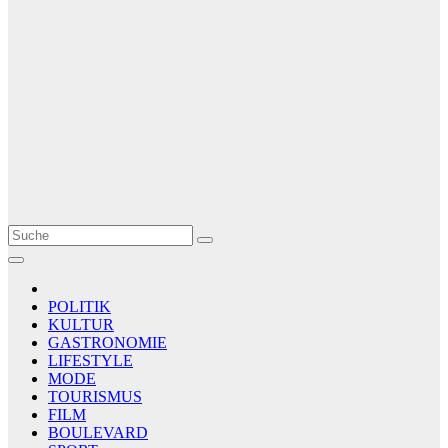
Le Matin
AGENCE DE PRESSE
POLITIK
KULTUR
GASTRONOMIE
LIFESTYLE
MODE
TOURISMUS
FILM
BOULEVARD