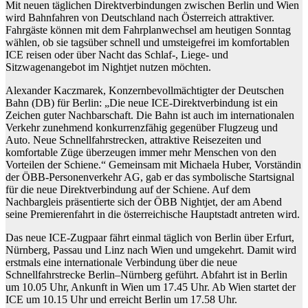
Mit neuen täglichen Direktverbindungen zwischen Berlin und Wien
wird Bahnfahren von Deutschland nach Österreich attraktiver.
Fahrgäste können mit dem Fahrplanwechsel am heutigen Sonntag
wählen, ob sie tagsüber schnell und umsteigefrei im komfortablen
ICE reisen oder über Nacht das Schlaf-, Liege- und
Sitzwagenangebot im Nightjet nutzen möchten.
Alexander Kaczmarek, Konzernbevollmächtigter der Deutschen
Bahn (DB) für Berlin: „Die neue ICE-Direktverbindung ist ein
Zeichen guter Nachbarschaft. Die Bahn ist auch im internationalen
Verkehr zunehmend konkurrenzfähig gegenüber Flugzeug und
Auto. Neue Schnellfahrstrecken, attraktive Reisezeiten und
komfortable Züge überzeugen immer mehr Menschen von den
Vorteilen der Schiene.“ Gemeinsam mit Michaela Huber, Vorständin
der ÖBB-Personenverkehr AG, gab er das symbolische Startsignal
für die neue Direktverbindung auf der Schiene. Auf dem
Nachbargleis präsentierte sich der ÖBB Nightjet, der am Abend
seine Premierenfahrt in die österreichische Hauptstadt antreten wird.
Das neue ICE-Zugpaar fährt einmal täglich von Berlin über Erfurt,
Nürnberg, Passau und Linz nach Wien und umgekehrt. Damit wird
erstmals eine internationale Verbindung über die neue
Schnellfahrstrecke Berlin–Nürnberg geführt. Abfahrt ist in Berlin
um 10.05 Uhr, Ankunft in Wien um 17.45 Uhr. Ab Wien startet der
ICE um 10.15 Uhr und erreicht Berlin um 17.58 Uhr.