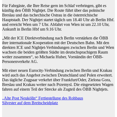
Für Fahrgäste, die Ihre Reise gern im Schlaf verbringen, gibt es
künftig den ÖBB Nightjet. Die Route führt über das polnische
Breslau und das tschechische Ostrau in die österreichische
Hauptstadt. Der Nightjet startet täglich um 18.40 Uhr ab Berlin Hbf.
und erreicht Wien um 7 Uhr. Abfahrt von Wien ist um 22.10 Uhr,
Ankunft in Berlin Hbf um 9.16 Uhr.
„Mit der ICE Direktverbindung nach Berlin verstärken die ÖBB
ihre internationale Kooperation mit der Deutschen Bahn. Mit den
direkten ICE und Nightjet-Verbindungen zwischen Berlin und Wien
wachsen die beiden größten Städte im deutschsprachigem Raum
weiter zusammen“, so Michaela Huber, Vorständin der ÖBB-
Personenverkehr AG.
Mit einer neuen Eurocity-Verbindung zwischen Berlin und Krakau
wird auch das Angebot zwischen Deutschland und Polen erweitert.
Das tägliche Zugpaar verkehrt über Frankfurt/Oder, Zielona Gora,
Breslau und Krakau weiter nach Przemysl. Die eingesetzten Wagen
fahren auf einem Teil der Strecke als Zugteil des ÖBB Nightjets.
Beitragsnavigation
„Alte Post Neukölln“ Fertigstellung des Rohbaus
Silvester auf dem Breitscheidplatz