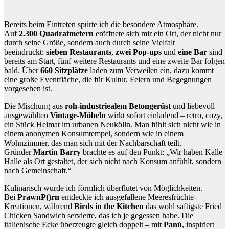
Bereits beim Eintreten spürte ich die besondere Atmosphäre.
Auf
2.300 Quadratmetern
eröffnete sich mir ein Ort, der nicht nur
durch seine Größe, sondern auch durch seine Vielfalt
beeindruckt:
sieben Restaurants
,
zwei Pop-ups
und
eine Bar
sind
bereits am Start, fünf weitere Restaurants und eine zweite Bar folgen
bald. Über
660 Sitzplätze
laden zum Verweilen ein, dazu kommt
eine große Eventfläche, die für Kultur, Feiern und Begegnungen
vorgesehen ist.
Die Mischung aus
roh-industriealem Betongerüst
und liebevoll
ausgewählten
Vintage-Möbeln
wirkt sofort einladend – retro, cozy,
ein Stück Heimat im urbanen Neukölln. Man fühlt sich nicht wie in
einem anonymen Konsumtempel, sondern wie in einem
Wohnzimmer, das man sich mit der Nachbarschaft teilt.
Gründer
Martin Barry
brachte es auf den Punkt: „Wir haben Kalle
Halle als Ort gestaltet, der sich nicht nach Konsum anfühlt, sondern
nach Gemeinschaft.“
Kulinarisch wurde ich förmlich überflutet von Möglichkeiten.
Bei
PrawnP()rn
entdeckte ich ausgefallene Meeresfrüchte-
Kreationen, während
Birds in the Kitchen
das wohl saftigste Fried
Chicken Sandwich servierte, das ich je gegessen habe. Die
italienische Ecke überzeugte gleich doppelt – mit
Panù
, inspiriert