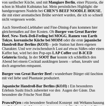
von sardischer Küche, und mit
Mangiare Berlin
, einer Pizzeria, die
schon in Moabit Kultstatus hat. Mein persönliches Highlight: die
handgezogenen Nudeln bei
CHEN’S BEEF NOODLE HOUSE
,
die mit einer aromatischen Brühe serviert wurden, die ich so schnell
nicht vergessen werde.
Auch Streetfood-Liebhaber und Fine-Dining-Fans kommen hier
gleichermaßen auf ihre Kosten. Ob
Burger von Great Barrier
Beef
,
New-York-Deli-Feeling bei MOGG
,
Ramen von Earth
Tokyo
,
koreanische Küche bei MOIM
oder die erste
japanische
Handroll-Bar Berlins (KOJI)
– jede Station hat ihren eigenen
Charakter. Und wer zwischendurch Lust auf etwas Süßes oder einen
Kaffee hat, wird bei den Pop-ups
LAP Coffee
und
B-ICED
Gelateria
fündig. In der
SOOT Bar
konnte ich schließlich den
Abend bei einem Cocktail ausklingen lassen – urban, kreativ und
doch angenehm entspannt.
Burger von Great Barrier Beef :
wunderbare Bürger old faschion
mit viel liebe und Phantasie produziert.
Japanische Handroll-Bar Berlins (KOJI) :
Ein besonderes
Erlebnis Sushi frisch zubereitet vor den Augen der Gäste. Das
besondere die Frische Nori Blatt
PrawnP()rn :
ein besondere Seafood Konzept mit Weltanschauung