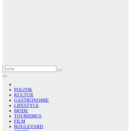
Le Matin
AGENCE DE PRESSE
POLITIK
KULTUR
GASTRONOMIE
LIFESTYLE
MODE
TOURISMUS
FILM
BOULEVARD