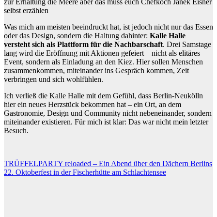
zur Erhaltung die Meere aber das muss euch Chefkoch Janek Eisner
selbst erzählen
Was mich am meisten beeindruckt hat, ist jedoch nicht nur das Essen
oder das Design, sondern die Haltung dahinter:
Kalle Halle
versteht sich als Plattform für die Nachbarschaft
. Drei Samstage
lang wird die Eröffnung mit Aktionen gefeiert – nicht als elitäres
Event, sondern als Einladung an den Kiez. Hier sollen Menschen
zusammenkommen, miteinander ins Gespräch kommen, Zeit
verbringen und sich wohlfühlen.
Ich verließ die Kalle Halle mit dem Gefühl, dass Berlin-Neukölln
hier ein neues Herzstück bekommen hat – ein Ort, an dem
Gastronomie, Design und Community nicht nebeneinander, sondern
miteinander existieren. Für mich ist klar: Das war nicht mein letzter
Besuch.
Beitragsnavigation
TRÜFFELPARTY reloaded – Ein Abend über den Dächern Berlins
22. Oktoberfest in der Fischerhütte am Schlachtensee