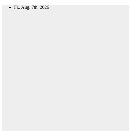
Zum
Fr.. Aug. 7th, 2026
Inhalt
springen