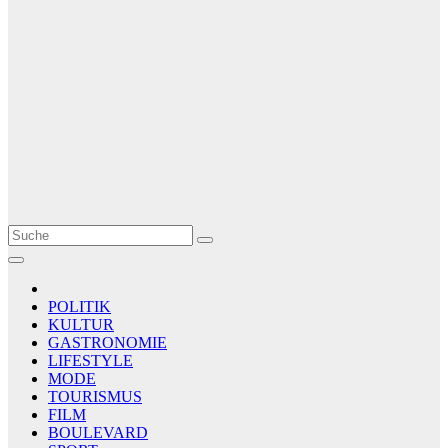
Le Matin
AGENCE DE PRESSE
POLITIK
KULTUR
GASTRONOMIE
LIFESTYLE
MODE
TOURISMUS
FILM
BOULEVARD