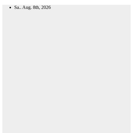
Zum
Sa.. Aug. 8th, 2026
Inhalt
springen