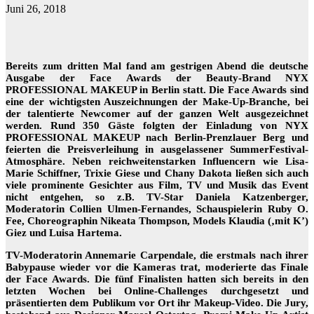
Juni 26, 2018
Bereits zum dritten Mal fand am gestrigen Abend die deutsche
Ausgabe der Face Awards der Beauty-Brand NYX
PROFESSIONAL MAKEUP in Berlin statt. Die Face Awards sind
eine der wichtigsten Auszeichnungen der Make-Up-Branche, bei
der talentierte Newcomer auf der ganzen Welt ausgezeichnet
werden. Rund 350 Gäste folgten der Einladung von NYX
PROFESSIONAL MAKEUP nach Berlin-Prenzlauer Berg und
feierten die Preisverleihung in ausgelassener SummerFestival-
Atmosphäre. Neben reichweitenstarken Influencern wie Lisa-
Marie Schiffner, Trixie Giese und Chany Dakota ließen sich auch
viele prominente Gesichter aus Film, TV und Musik das Event
nicht entgehen, so z.B. TV-Star Daniela Katzenberger,
Moderatorin Collien Ulmen-Fernandes, Schauspielerin Ruby O.
Fee, Choreographin Nikeata Thompson, Models Klaudia (‚mit K’)
Giez und Luisa Hartema.
TV-Moderatorin Annemarie Carpendale, die erstmals nach ihrer
Babypause wieder vor die Kameras trat, moderierte das Finale
der Face Awards. Die fünf Finalisten hatten sich bereits in den
letzten Wochen bei Online-Challenges durchgesetzt und
präsentierten dem Publikum vor Ort ihr Makeup-Video. Die Jury,