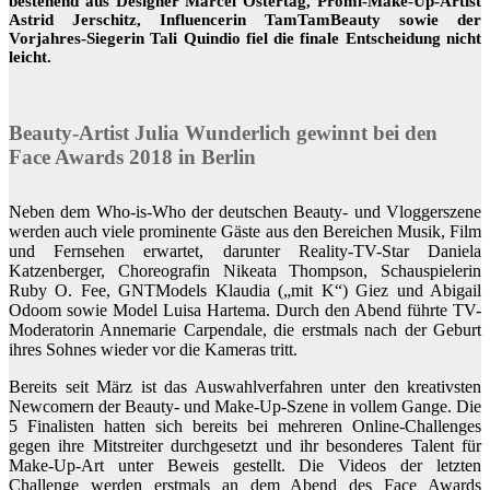
bestehend aus Designer Marcel Ostertag, Promi-Make-Up-Artist
Astrid Jerschitz, Influencerin TamTamBeauty sowie der
Vorjahres-Siegerin Tali Quindio fiel die finale Entscheidung nicht
leicht.
Beauty-Artist Julia Wunderlich gewinnt bei den
Face Awards 2018 in Berlin
Neben dem Who-is-Who der deutschen Beauty- und Vloggerszene
werden auch viele prominente Gäste aus den Bereichen Musik, Film
und Fernsehen erwartet, darunter Reality-TV-Star Daniela
Katzenberger, Choreografin Nikeata Thompson, Schauspielerin
Ruby O. Fee, GNTModels Klaudia („mit K“) Giez und Abigail
Odoom sowie Model Luisa Hartema. Durch den Abend führte TV-
Moderatorin Annemarie Carpendale, die erstmals nach der Geburt
ihres Sohnes wieder vor die Kameras tritt.
Bereits seit März ist das Auswahlverfahren unter den kreativsten
Newcomern der Beauty- und Make-Up-Szene in vollem Gange. Die
5 Finalisten hatten sich bereits bei mehreren Online-Challenges
gegen ihre Mitstreiter durchgesetzt und ihr besonderes Talent für
Make-Up-Art unter Beweis gestellt. Die Videos der letzten
Challenge werden erstmals an dem Abend des Face Awards