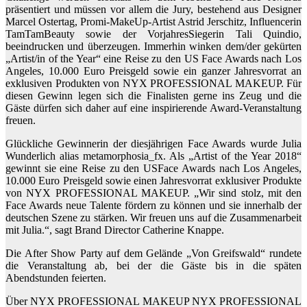
präsentiert und müssen vor allem die Jury, bestehend aus Designer
Marcel Ostertag, Promi-MakeUp-Artist Astrid Jerschitz, Influencerin
TamTamBeauty sowie der VorjahresSiegerin Tali Quindio,
beeindrucken und überzeugen. Immerhin winken dem/der gekürten
„Artist/in of the Year“ eine Reise zu den US Face Awards nach Los
Angeles, 10.000 Euro Preisgeld sowie ein ganzer Jahresvorrat an
exklusiven Produkten von NYX PROFESSIONAL MAKEUP. Für
diesen Gewinn legen sich die Finalisten gerne ins Zeug und die
Gäste dürfen sich daher auf eine inspirierende Award-Veranstaltung
freuen.
Glückliche Gewinnerin der diesjährigen Face Awards wurde Julia
Wunderlich alias metamorphosia_fx. Als „Artist of the Year 2018“
gewinnt sie eine Reise zu den USFace Awards nach Los Angeles,
10.000 Euro Preisgeld sowie einen Jahresvorrat exklusiver Produkte
von NYX PROFESSIONAL MAKEUP. „Wir sind stolz, mit den
Face Awards neue Talente fördern zu können und sie innerhalb der
deutschen Szene zu stärken. Wir freuen uns auf die Zusammenarbeit
mit Julia.“, sagt Brand Director Catherine Knappe.
Die After Show Party auf dem Gelände „Von Greifswald“ rundete
die Veranstaltung ab, bei der die Gäste bis in die späten
Abendstunden feierten.
Über NYX PROFESSIONAL MAKEUP NYX PROFESSIONAL