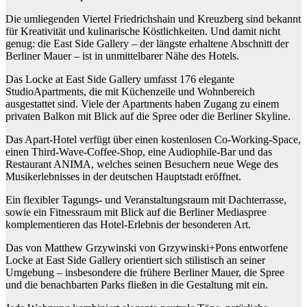
Die umliegenden Viertel Friedrichshain und Kreuzberg sind bekannt
für Kreativität und kulinarische Köstlichkeiten. Und damit nicht
genug: die East Side Gallery – der längste erhaltene Abschnitt der
Berliner Mauer – ist in unmittelbarer Nähe des Hotels.
Das Locke at East Side Gallery umfasst 176 elegante
StudioApartments, die mit Küchenzeile und Wohnbereich
ausgestattet sind. Viele der Apartments haben Zugang zu einem
privaten Balkon mit Blick auf die Spree oder die Berliner Skyline.
Das Apart-Hotel verfügt über einen kostenlosen Co-Working-Space,
einen Third-Wave-Coffee-Shop, eine Audiophile-Bar und das
Restaurant ANIMA, welches seinen Besuchern neue Wege des
Musikerlebnisses in der deutschen Hauptstadt eröffnet.
Ein flexibler Tagungs- und Veranstaltungsraum mit Dachterrasse,
sowie ein Fitnessraum mit Blick auf die Berliner Mediaspree
komplementieren das Hotel-Erlebnis der besonderen Art.
Das von Matthew Grzywinski von Grzywinski+Pons entworfene
Locke at East Side Gallery orientiert sich stilistisch an seiner
Umgebung – insbesondere die frühere Berliner Mauer, die Spree
und die benachbarten Parks fließen in die Gestaltung mit ein.