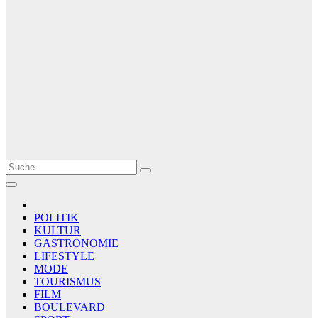
Le Matin
AGENCE DE PRESSE
POLITIK
KULTUR
GASTRONOMIE
LIFESTYLE
MODE
TOURISMUS
FILM
BOULEVARD