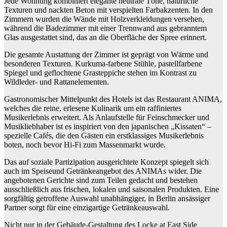
Jede Wohnung kombiniert elegante neutrale Töne, natürliche
Texturen und nackten Beton mit verspielten Farbakzenten. In den
Zimmern wurden die Wände mit Holzverkleidungen versehen,
während die Badezimmer mit einer Trennwand aus gebranntem
Glas ausgestattet sind, das an die Oberfläche der Spree erinnert.
Die gesamte Austattung der Zimmer ist geprägt von Wärme und
besonderen Texturen. Kurkuma-farbene Stühle, pastellfarbene
Spiegel und geflochtene Grasteppiche stehen im Kontrast zu
Wildleder- und Rattanelementen.
Gastronomischer Mittelpunkt des Hotels ist das Restaurant ANIMA,
welches die reine, erlesene Kulinarik um ein raffiniertes
Musikerlebnis erweitert. Als Anlaufstelle für Feinschmecker und
Musikliebhaber ist es inspiriert von den japanischen „Kissaten“ –
spezielle Cafés, die den Gästen ein erstklassiges Musikerlebnis
boten, noch bevor Hi-Fi zum Massenmarkt wurde.
Das auf soziale Partizipation ausgerichtete Konzept spiegelt sich
auch im Speiseund Getränkeangebot des ANIMAs wider. Die
angebotenen Gerichte sind zum Teilen gedacht und bestehen
ausschließlich aus frischen, lokalen und saisonalen Produkten. Eine
sorgfältig getroffene Auswahl unabhängiger, in Berlin ansässiger
Partner sorgt für eine einzigartige Getränkeauswahl.
Nicht nur in der Gebäude-Gestaltung des Locke at East Side