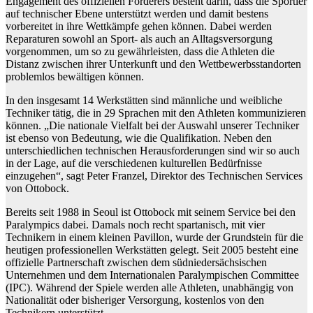
Engagement des offiziellen Förderers besteht darin, dass die Sportler
auf technischer Ebene unterstützt werden und damit bestens
vorbereitet in ihre Wettkämpfe gehen können. Dabei werden
Reparaturen sowohl an Sport- als auch an Alltagsversorgung
vorgenommen, um so zu gewährleisten, dass die Athleten die
Distanz zwischen ihrer Unterkunft und den Wettbewerbsstandorten
problemlos bewältigen können.
In den insgesamt 14 Werkstätten sind männliche und weibliche
Techniker tätig, die in 29 Sprachen mit den Athleten kommunizieren
können. „Die nationale Vielfalt bei der Auswahl unserer Techniker
ist ebenso von Bedeutung, wie die Qualifikation. Neben den
unterschiedlichen technischen Herausforderungen sind wir so auch
in der Lage, auf die verschiedenen kulturellen Bedürfnisse
einzugehen“, sagt Peter Franzel, Direktor des Technischen Services
von Ottobock.
Bereits seit 1988 in Seoul ist Ottobock mit seinem Service bei den
Paralympics dabei. Damals noch recht spartanisch, mit vier
Technikern in einem kleinen Pavillon, wurde der Grundstein für die
heutigen professionellen Werkstätten gelegt. Seit 2005 besteht eine
offizielle Partnerschaft zwischen dem südniedersächsischen
Unternehmen und dem Internationalen Paralympischen Committee
(IPC). Während der Spiele werden alle Athleten, unabhängig von
Nationalität oder bisheriger Versorgung, kostenlos von den
Technikern unterstützt.