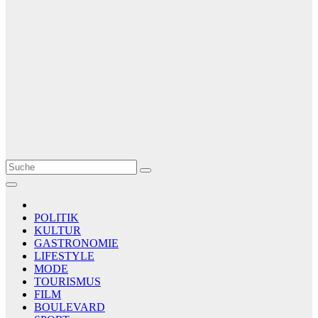
Le Matin
AGENCE DE PRESSE
POLITIK
KULTUR
GASTRONOMIE
LIFESTYLE
MODE
TOURISMUS
FILM
BOULEVARD