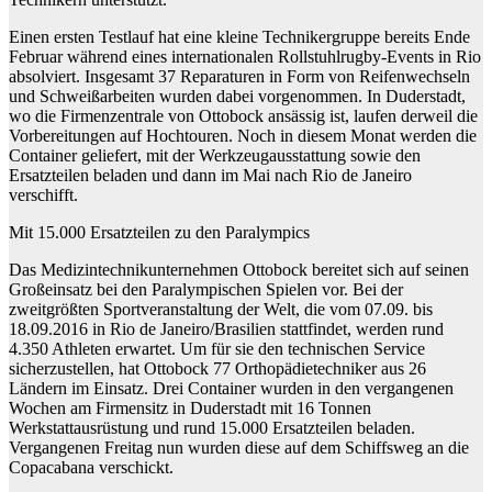
Einen ersten Testlauf hat eine kleine Technikergruppe bereits Ende
Februar während eines internationalen Rollstuhlrugby-Events in Rio
absolviert. Insgesamt 37 Reparaturen in Form von Reifenwechseln
und Schweißarbeiten wurden dabei vorgenommen. In Duderstadt,
wo die Firmenzentrale von Ottobock ansässig ist, laufen derweil die
Vorbereitungen auf Hochtouren. Noch in diesem Monat werden die
Container geliefert, mit der Werkzeugausstattung sowie den
Ersatzteilen beladen und dann im Mai nach Rio de Janeiro
verschifft.
Mit 15.000 Ersatzteilen zu den Paralympics
Das Medizintechnikunternehmen Ottobock bereitet sich auf seinen
Großeinsatz bei den Paralympischen Spielen vor. Bei der
zweitgrößten Sportveranstaltung der Welt, die vom 07.09. bis
18.09.2016 in Rio de Janeiro/Brasilien stattfindet, werden rund
4.350 Athleten erwartet. Um für sie den technischen Service
sicherzustellen, hat Ottobock 77 Orthopädietechniker aus 26
Ländern im Einsatz. Drei Container wurden in den vergangenen
Wochen am Firmensitz in Duderstadt mit 16 Tonnen
Werkstattausrüstung und rund 15.000 Ersatzteilen beladen.
Vergangenen Freitag nun wurden diese auf dem Schiffsweg an die
Copacabana verschickt.