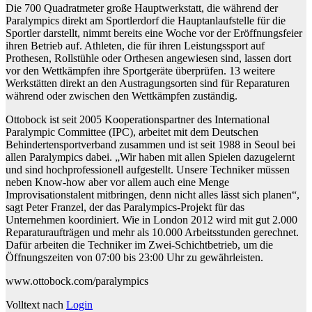
Die 700 Quadratmeter große Hauptwerkstatt, die während der
Paralympics direkt am Sportlerdorf die Hauptanlaufstelle für die
Sportler darstellt, nimmt bereits eine Woche vor der Eröffnungsfeier
ihren Betrieb auf. Athleten, die für ihren Leistungssport auf
Prothesen, Rollstühle oder Orthesen angewiesen sind, lassen dort
vor den Wettkämpfen ihre Sportgeräte überprüfen. 13 weitere
Werkstätten direkt an den Austragungsorten sind für Reparaturen
während oder zwischen den Wettkämpfen zuständig.
Ottobock ist seit 2005 Kooperationspartner des International
Paralympic Committee (IPC), arbeitet mit dem Deutschen
Behindertensportverband zusammen und ist seit 1988 in Seoul bei
allen Paralympics dabei. „Wir haben mit allen Spielen dazugelernt
und sind hochprofessionell aufgestellt. Unsere Techniker müssen
neben Know-how aber vor allem auch eine Menge
Improvisationstalent mitbringen, denn nicht alles lässt sich planen“,
sagt Peter Franzel, der das Paralympics-Projekt für das
Unternehmen koordiniert. Wie in London 2012 wird mit gut 2.000
Reparaturaufträgen und mehr als 10.000 Arbeitsstunden gerechnet.
Dafür arbeiten die Techniker im Zwei-Schichtbetrieb, um die
Öffnungszeiten von 07:00 bis 23:00 Uhr zu gewährleisten.
www.ottobock.com/paralympics
Volltext nach
Login