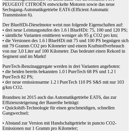
PEUGEOT CITROËN entwickelte Motoren sowie das neue
Sechsgang-Automatikgetriebe EAT6 (Efficient Automatic
Transmission 6).
Der BlueHDi-Dieselmotor weist nun folgende Eigenschaften auf:
• drei neue Leistungsstufen des 1.6 l BlueHDi: 75, 100 und 120 PS;
• sämtliche Varianten emittieren weniger als 95 g CO2 pro km;
• die Versionen des 1.6 l BlueHDi mit 75 und 100 PS begnügen sich
mit 79 Gramm CO2 pro Kilometer und einem Kraftstoffverbrauch
von nur 3,0 Liter auf 100 Kilometer. Das bedeutet einen Rekord in
Segment und im Markt!
PureTech-Benzinaggregate werden in drei Varianten angeboten:
• die beiden bereits bekannten 1.0 l PureTech 68 PS und 1.2 l
PureTech 82 PS;
• der neue emissionsarme 1.2 l PureTech 110 PS S&S mit nur 103
g/km CO2.
Brandneu ist 2015 auch das Automatikgetriebe EAT6, das zur
Effizienzsteigerung der Baureihe beiträgt:
• Quickshift-Technologie für einen geschmeidigen, schnellen
Gangwechsel;
• Abstand zur Version mit Handschaltgetriebe in puncto CO2-
Emissionen nur 1 Gramm pro Kilometer;