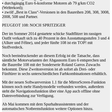
• durchgängig Euro 6-konforme Motoren ab 79 g/km CO2
(Weltrekord);
• zwölf „Best in Class“-Versionen in den Baureihen 208, 308, 3008,
2008, 508 und Partner.
PEUGEOT 108: NOCH SPRITZIGER
Der im Sommer 2014 gestartete schicke Stadtflitzer im rassigen
Outfit verkauft sich zu 40 Prozent in den Ausstattungsstufen 3 und 4
(Allure und Féline), und jeder fünfte 108 ist ein TOP! mit
Stoffverdeck.
Noch beeindruckender an diesem Erfolg ist die Tatsache, dass
sämtliche Motorvarianten der Abgasnorm Euro 6 entsprechen und
die Baureihe 108 mit der Sonderserie Roland Garros Zuwachs
bekommt. Diese Zweitonversion ist ab sofort als Drei- oder
Fünftürer in sechs unterschiedlichen Farbkombinationen erhältlich.
Mit der neuen Softwareversion 1.1 für die MirrorScreen-Funktion
können noch mehr Handymodelle verbunden werden, außerdem
steht die Navigationsfunktion über eine App auch offline ohne
Datenverbindung zur Verfügung.
Ab Mai kommen mit dem Spurhalteassistenten und der
automatischen Notbremsfunktion weitere Optionen hinzu.