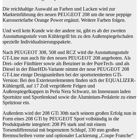
Die reichhaltige Auswahl an Farben und Lacken wird zur
Markteinführung des neuen PEUGEOT 208 um die neue peppige
Karosseriefarbe Orange Power ergänzt. Weitere Farben folgen.
Und weil kein Kunde wie der andere ist, gibt es ab der zweiten
Ausstattungsstufe vom Kühlergrill bis zu den Außenspiegelschalen
spezielle Individualisierungspakete.
Nach PEUGEOT 308, 508 und RCZ wird die Ausstattungsstufe
GT-Line nun auch für den neuen PEUGEOT 208 angeboten. Als
Drei- oder Fünftürer sowie als Benziner in der PureTech- und als
Diesel in der BlueHDi-Variante nimmt der neue PEUGEOT 208
GT-Line einige Designanleihen bei der sportorientierten GTi-
Version: Bei den Exterieurelementen finden sich der EQUALIZER-
Kühlergrill, auf 17 Zoll vergrößerte Felgen und
Außenspiegelkappen in Perla Nera Schwarz, im Innenraum laden
Sportsitze und Sportlenkrad sowie die Aluminium-Pedalerie zu einer
Spritztour ein.
Außerdem wird der 208 GTi 30th nach seinem großen Erfolg nun in
Form eines 208 GTi by PEUGEOT Sport vollständig in die
Produktpalette integriert: 208 PS stark und mit einem
Torsendifferenzial mit begrenztem Schlupf, 330 mm großen
Bremsscheiben vorne und optionaler Lackierung „Coupe Franche“