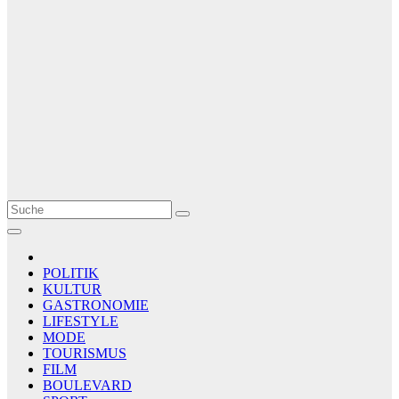
Le Matin
AGENCE DE PRESSE
POLITIK
KULTUR
GASTRONOMIE
LIFESTYLE
MODE
TOURISMUS
FILM
BOULEVARD