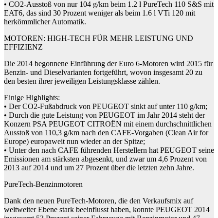
• CO2-Ausstoß von nur 104 g/km beim 1.2 l PureTech 110 S&S mit
EAT6, das sind 30 Prozent weniger als beim 1.6 l VTi 120 mit
herkömmlicher Automatik.
MOTOREN: HIGH-TECH FÜR MEHR LEISTUNG UND
EFFIZIENZ
Die 2014 begonnene Einführung der Euro 6-Motoren wird 2015 für
Benzin- und Dieselvarianten fortgeführt, wovon insgesamt 20 zu
den besten ihrer jeweiligen Leistungsklasse zählen.
Einige Highlights:
• Der CO2-Fußabdruck von PEUGEOT sinkt auf unter 110 g/km;
• Durch die gute Leistung von PEUGEOT im Jahr 2014 steht der
Konzern PSA PEUGEOT CITROËN mit einem durchschnittlichen
Ausstoß von 110,3 g/km nach den CAFE-Vorgaben (Clean Air for
Europe) europaweit nun wieder an der Spitze;
• Unter den nach CAFE führenden Herstellern hat PEUGEOT seine
Emissionen am stärksten abgesenkt, und zwar um 4,6 Prozent von
2013 auf 2014 und um 27 Prozent über die letzten zehn Jahre.
PureTech-Benzinmotoren
Dank den neuen PureTech-Motoren, die den Verkaufsmix auf
weltweiter Ebene stark beeinflusst haben, konnte PEUGEOT 2014