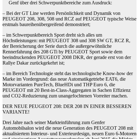
Genf über drei Schwerpunktbereiche zum Ausdruck:
– Bei der GT Line werden Persönlichkeit und Dynamik von
PEUGEOT 208, 308, 508 und RCZ auf PEUGEOT typische Weise
erstmals baureihenübergreifend demonstriert;
– im Schwerpunktbereich Sport dreht sich alles um
Höchstleistungen: mit PEUGEOT 308 und 308 SW GT, RCZ R,
der Bereicherung der Serie durch die außergewöhnliche
Rennerfahrung des 208 GTi by PEUGEOT Sport sowie dem
beeindruckenden PEUGEOT 2008 DKR, der gerade erst von der
Rallye Dakar zurückgekehrt ist;
– im Bereich Technologie steht das technologische Know-how der
Marke im Vordergrund: das neue Automatikgetriebe EAT6, die
Motorvarianten PureTech, BlueHDi und THP Euro 6, die
PEUGEOT mit 20 Best-in-Class-Aggregaten in Sachen Effizienz
und CO2-Reduzierung zum unangefochtenen Vorreiter machen.
DER NEUE PEUGEOT 208: DER 208 IN EINER BESSEREN
VARIANTE!
Drei Jahre nach seiner Markteinführung zum Genfer
Automobilsalon wird die neue Generation des PEUGEOT 208 mit
aktualisiertem Interieur- und Exterieurdesign, neuen Euro 6-Motoren