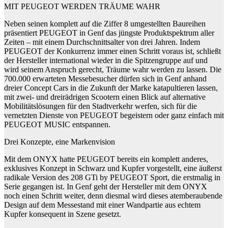
MIT PEUGEOT WERDEN TRÄUME WAHR
Neben seinen komplett auf die Ziffer 8 umgestellten Baureihen
präsentiert PEUGEOT in Genf das jüngste Produktspektrum aller
Zeiten – mit einem Durchschnittsalter von drei Jahren. Indem
PEUGEOT der Konkurrenz immer einen Schritt voraus ist, schließt
der Hersteller international wieder in die Spitzengruppe auf und
wird seinem Anspruch gerecht, Träume wahr werden zu lassen. Die
700.000 erwarteten Messebesucher dürfen sich in Genf anhand
dreier Concept Cars in die Zukunft der Marke katapultieren lassen,
mit zwei- und dreirädrigen Scootern einen Blick auf alternative
Mobilitätslösungen für den Stadtverkehr werfen, sich für die
vernetzten Dienste von PEUGEOT begeistern oder ganz einfach mit
PEUGEOT MUSIC entspannen.
Drei Konzepte, eine Markenvision
Mit dem ONYX hatte PEUGEOT bereits ein komplett anderes,
exklusives Konzept in Schwarz und Kupfer vorgestellt, eine äußerst
radikale Version des 208 GTi by PEUGEOT Sport, die erstmalig in
Serie gegangen ist. In Genf geht der Hersteller mit dem ONYX
noch einen Schritt weiter, denn diesmal wird dieses atemberaubende
Design auf dem Messestand mit einer Wandpartie aus echtem
Kupfer konsequent in Szene gesetzt.