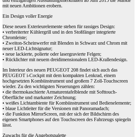
und einzigartigen Ausstattungsmerkmalen ab Juni 2015 die Märkte
mit neuen Ambitionen erobern.
Ein Design voller Energie
Diese neuen Exterieurelemente stehen für rassiges Design:
• verbreiterter Kühlergrill und in den Stoßfänger integrierte
Chromleiste;
• Zweiton-Scheinwerfer mit Blenden in Schwarz und Chrom mit
neuer LED-Lichtsignatur;
• neue lackierte, polierte oder lasergravierte Felgen;
• Rücklichter mit neuem dreidimensionalem LED-Krallendesign.
Im Interieur des neuen PEUGEOT 208 findet sich auch das
PEUGEOT i-Cockpit mit dem kompakten Lenkrad, einem
hochgesetzten Kombiinstrument und großem 7 Zoll-Touchscreen
wieder. Zu den wichtigsten Neuerungen zählen:
• die thermokaschierte Armaturentafelblende mit Softtouch-
Oberfläche und markanter Zeichnung;
• weißes Lichtambiente für Kombiinstrument und Bedienelemente;
• blaue Lichtleiter für die Versionen mit Panoramadach;
• die Funktion MirrorScreen, mit der sich der Bildschirm des
eigenen Smartphones auf den Touchscreen des Fahrzeugs spiegeln
lässt.
Zuwachs für die Angebotspalette