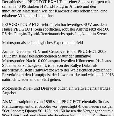
Der athletische PEUGEOT EXALT an seiner Seite verkörpert mit
seinem 340 PS starken HYbrid4-Plug-in-Antrieb und den
innovativen Materialien wie der Karosserie aus rohem Stahl eine
erhabene Vision der Limousine.
PEUGEOT QUARTZ steht für ein hochwertiges SUV aus dem
Hause PEUGEOT: Sein sportlicher, robuster Auftritt setzt die 500
PS des Plug-in-Hybrid-Benzinantriebs optisch gekonnt in Szene.
Motorsport als technologisches Experimentierfeld
Auf den Gebieten SUV und Crossover ist der PEUGEOT 2008
DKR mit seiner beeindruckenden Statur der ultimative
Motorsportler. Nach 10.000 anspruchsvollen Kilometern frisch aus
Südamerika zurückgekehrt, ist er von der Rallye Dakar als
anspruchsvollstem Rallyewettbewerb der Welt sichtlich gezeichnet.
Er verkörpert den Kampfgeist der Löwenmarke und wird auch 2016
natürlich wieder an den Start gehen.
Motorisierte Zwei- und Dreiräder bilden ein weltweit einzigartiges
Angebot
Als Motorradpionier von 1898 stellt PEUGEOT ebenfalls für das
Premiumsegment drei Scooter vor: Speedfight 4, den neuen rassigen
50er Scooter; Django 50, 125 und 150 lassen die Vergangenheit mit
50er Jahre-Look und einem einzigartigen individuellen Konfigurator