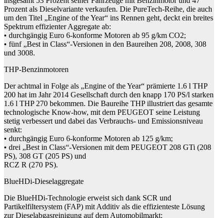
insgesamt 53 Prozent seiner Fahrzeuge mit Benzinmotor und 47
Prozent als Dieselvariante verkaufen. Die PureTech-Reihe, die auch
um den Titel „Engine of the Year“ ins Rennen geht, deckt ein breites
Spektrum effizienter Aggregate ab:
• durchgängig Euro 6-konforme Motoren ab 95 g/km CO2;
• fünf „Best in Class“-Versionen in den Baureihen 208, 2008, 308
und 3008.
THP-Benzinmotoren
Der achtmal in Folge als „Engine of the Year“ prämierte 1.6 l THP
200 hat im Jahr 2014 Gesellschaft durch den knapp 170 PS/l starken
1.6 l THP 270 bekommen. Die Baureihe THP illustriert das gesamte
technologische Know-how, mit dem PEUGEOT seine Leistung
stetig verbessert und dabei das Verbrauchs- und Emissionsniveau
senkt:
• durchgängig Euro 6-konforme Motoren ab 125 g/km;
• drei „Best in Class“-Versionen mit dem PEUGEOT 208 GTi (208
PS), 308 GT (205 PS) und
RCZ R (270 PS).
BlueHDi-Dieselaggregate
Die BlueHDi-Technologie erweist sich dank SCR und
Partikelfiltersystem (FAP) mit Additiv als die effizienteste Lösung
zur Dieselabgasreinigung auf dem Automobilmarkt: