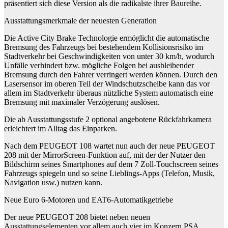
präsentiert sich diese Version als die radikalste ihrer Baureihe.
Ausstattungsmerkmale der neuesten Generation
Die Active City Brake Technologie ermöglicht die automatische
Bremsung des Fahrzeugs bei bestehendem Kollisionsrisiko im
Stadtverkehr bei Geschwindigkeiten von unter 30 km/h, wodurch
Unfälle verhindert bzw. mögliche Folgen bei ausbleibender
Bremsung durch den Fahrer verringert werden können. Durch den
Lasersensor im oberen Teil der Windschutzscheibe kann das vor
allem im Stadtverkehr überaus nützliche System automatisch eine
Bremsung mit maximaler Verzögerung auslösen.
Die ab Ausstattungsstufe 2 optional angebotene Rückfahrkamera
erleichtert im Alltag das Einparken.
Nach dem PEUGEOT 108 wartet nun auch der neue PEUGEOT
208 mit der MirrorScreen-Funktion auf, mit der der Nutzer den
Bildschirm seines Smartphones auf dem 7 Zoll-Touchscreen seines
Fahrzeugs spiegeln und so seine Lieblings-Apps (Telefon, Musik,
Navigation usw.) nutzen kann.
Neue Euro 6-Motoren und EAT6-Automatikgetriebe
Der neue PEUGEOT 208 bietet neben neuen
Ausstattungselementen vor allem auch vier im Konzern PSA