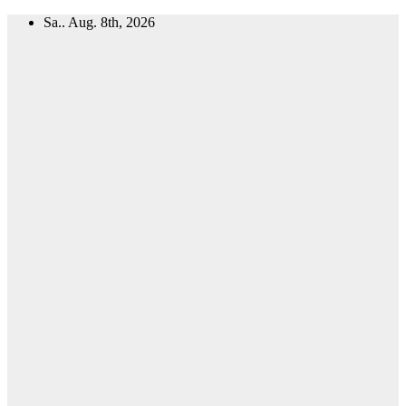
Zum
Sa.. Aug. 8th, 2026
Inhalt
springen