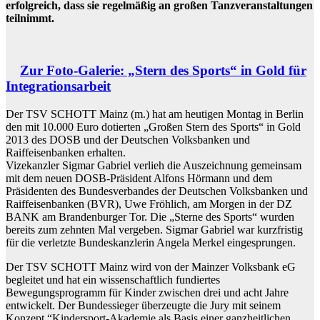
erfolgreich, dass sie regelmäßig an großen Tanzveranstaltungen
teilnimmt.
Zur Foto-Galerie: „Stern des Sports“ in Gold für
Integrationsarbeit
Der TSV SCHOTT Mainz (m.) hat am heutigen Montag in Berlin
den mit 10.000 Euro dotierten „Großen Stern des Sports“ in Gold
2013 des DOSB und der Deutschen Volksbanken und
Raiffeisenbanken erhalten.
Vizekanzler Sigmar Gabriel verlieh die Auszeichnung gemeinsam
mit dem neuen DOSB-Präsident Alfons Hörmann und dem
Präsidenten des Bundesverbandes der Deutschen Volksbanken und
Raiffeisenbanken (BVR), Uwe Fröhlich, am Morgen in der DZ
BANK am Brandenburger Tor. Die „Sterne des Sports“ wurden
bereits zum zehnten Mal vergeben. Sigmar Gabriel war kurzfristig
für die verletzte Bundeskanzlerin Angela Merkel eingesprungen.
Der TSV SCHOTT Mainz wird von der Mainzer Volksbank eG
begleitet und hat ein wissenschaftlich fundiertes
Bewegungsprogramm für Kinder zwischen drei und acht Jahre
entwickelt. Der Bundessieger überzeugte die Jury mit seinem
Konzept “Kindersport-Akademie als Basis einer ganzheitlichen