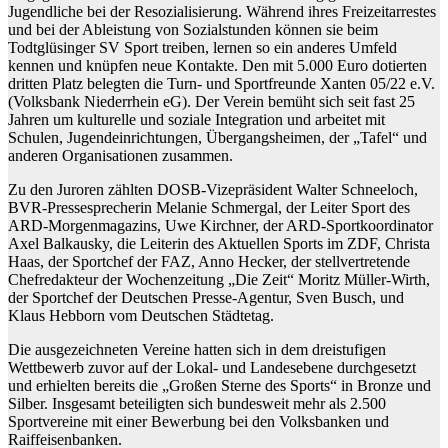
Jugendliche bei der Resozialisierung. Während ihres Freizeitarrestes
und bei der Ableistung von Sozialstunden können sie beim
Todtglüsinger SV Sport treiben, lernen so ein anderes Umfeld
kennen und knüpfen neue Kontakte. Den mit 5.000 Euro dotierten
dritten Platz belegten die Turn- und Sportfreunde Xanten 05/22 e.V.
(Volksbank Niederrhein eG). Der Verein bemüht sich seit fast 25
Jahren um kulturelle und soziale Integration und arbeitet mit
Schulen, Jugendeinrichtungen, Übergangsheimen, der „Tafel“ und
anderen Organisationen zusammen.
Zu den Juroren zählten DOSB-Vizepräsident Walter Schneeloch,
BVR-Pressesprecherin Melanie Schmergal, der Leiter Sport des
ARD-Morgenmagazins, Uwe Kirchner, der ARD-Sportkoordinator
Axel Balkausky, die Leiterin des Aktuellen Sports im ZDF, Christa
Haas, der Sportchef der FAZ, Anno Hecker, der stellvertretende
Chefredakteur der Wochenzeitung „Die Zeit“ Moritz Müller-Wirth,
der Sportchef der Deutschen Presse-Agentur, Sven Busch, und
Klaus Hebborn vom Deutschen Städtetag.
Die ausgezeichneten Vereine hatten sich in dem dreistufigen
Wettbewerb zuvor auf der Lokal- und Landesebene durchgesetzt
und erhielten bereits die „Großen Sterne des Sports“ in Bronze und
Silber. Insgesamt beteiligten sich bundesweit mehr als 2.500
Sportvereine mit einer Bewerbung bei den Volksbanken und
Raiffeisenbanken.