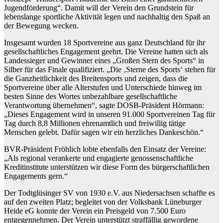
Jugendförderung“. Damit will der Verein den Grundstein für
lebenslange sportliche Aktivität legen und nachhaltig den Spaß an
der Bewegung wecken.
Insgesamt wurden 18 Sportvereine aus ganz Deutschland für ihr
gesellschaftliches Engagement geehrt. Die Vereine hatten sich als
Landessieger und Gewinner eines „Großen Stern des Sports“ in
Silber für das Finale qualifiziert. „Die ‚Sterne des Sports‘ stehen für
die Ganzheitlichkeit des Breitensports und zeigen, dass die
Sportvereine über alle Alterstufen und Unterschiede hinweg im
besten Sinne des Wortes unbezahlbare gesellschaftliche
Verantwortung übernehmen“, sagte DOSB-Präsident Hörmann:
„Dieses Engagement wird in unseren 91.000 Sportvereinen Tag für
Tag durch 8,8 Millionen ehrenamtlich und freiwillig tätige
Menschen gelebt. Dafür sagen wir ein herzliches Dankeschön.“
BVR-Präsident Fröhlich lobte ebenfalls den Einsatz der Vereine:
„Als regional verankerte und engagierte genossenschaftliche
Kreditinstitute unterstützen wir diese Form des bürgerschaftlichen
Engagements gern.“
Der Todtglüsinger SV von 1930 e.V. aus Niedersachsen schaffte es
auf den zweiten Platz; begleitet von der Volksbank Lüneburger
Heide eG konnte der Verein ein Preisgeld von 7.500 Euro
entgegennehmen. Der Verein unterstützt straffällig gewordene