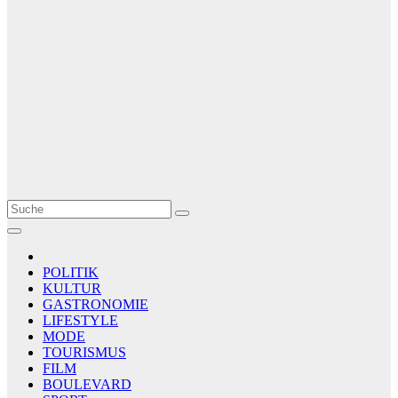
Le Matin
AGENCE DE PRESSE
POLITIK
KULTUR
GASTRONOMIE
LIFESTYLE
MODE
TOURISMUS
FILM
BOULEVARD