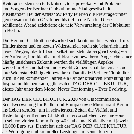
Beiträge setzten sich teils kritisch, teils provokativ mit Problemen
und Sorgen der Berliner Clubkultur und Stadtgesellschaft
auseinander. Bei der Aftershow Party feierten die Preisträger:innen
gemeinsam mit den Gäst:innen bis tief in die Nacht. Dieser
schillernde Abend zelebrierte die tiefe Verwurzelung der Clubkultur
in Berlin.
Die Berliner Clubkultur entwickelt sich kontinuierlich weiter. Trotz
Hindernissen und entgegen Widerständen sucht sie beharrlich nach
neuen Wegen, übertrifft sich selbst und steht dabei gleichzeitig vor
der Aufgabe, ihre Identität und Ideale zu bewahren. Angesichts einer
häufig unsicheren Zukunft werden die vielfältigen Aspekte
weiterhin Bestand haben und sowohl Gemeinschaft bieten als auch
ihre Widerstandsfähigkeit bewahren. Damit die Berliner Clubkultur
auch in den kommenden Jahren ein Ort der kreativen Entfaltung und
Inspiration bleiben kann, gibt es den TAG DER CLUBKULTUR,
dieses Jahr unter dem Motto: Never Conforming – Ever Evolving.
Der TAG DER CLUBKULTUR, 2020 von Clubcommission,
Senatsverwaltung für Kultur und Europa sowie Musicboard Berlin
ins Leben gerufen, um in schwierigen Zeiten die Vielfalt und
Bedeutung der Berliner Clubkultur hervorzuheben, zeichnete auch
in seinem vierten Jahr in Folge 40 Clubs und Kollektive mit jeweils
10.000 Euro aus. Damit hat sich der TAG DER CLUBKULTUR
als Würdigung clubkultureller Leistungen in seiner kurzen