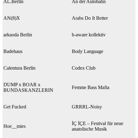
AL.Berlin
An der Autobahn
AN(8)X
Arabs Do It Better
arkaoda Berlin
b-aware kollektiv
Badehaus
Body Language
Calentura Berlin
Codex Club
DUMP x BOAR x
Femme Bass Mafia
BUNDASKANZLERIN
Get Fucked
GRRRL-Noisy
İÇ İÇE – Festival für neue
Hoe__mies
anatolische Musik