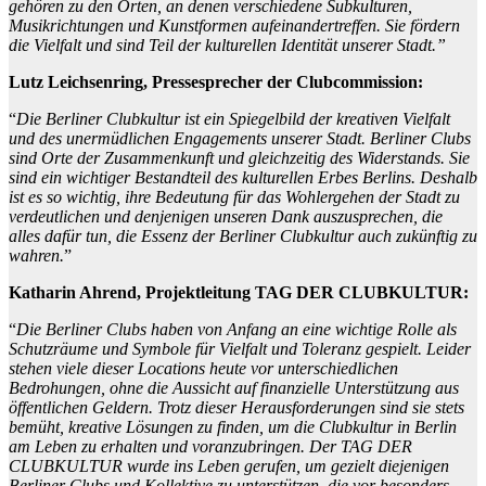
gehören zu den Orten, an denen verschiedene Subkulturen,
Musikrichtungen und Kunstformen aufeinandertreffen. Sie fördern
die Vielfalt und sind Teil der kulturellen Identität unserer Stadt.”
Lutz Leichsenring, Pressesprecher der Clubcommission:
“
Die Berliner Clubkultur ist ein Spiegelbild der kreativen Vielfalt
und des unermüdlichen Engagements unserer Stadt. Berliner Clubs
sind Orte der Zusammenkunft und gleichzeitig des Widerstands. Sie
sind ein wichtiger Bestandteil des kulturellen Erbes Berlins. Deshalb
ist es so wichtig, ihre Bedeutung für das Wohlergehen der Stadt zu
verdeutlichen und denjenigen unseren Dank auszusprechen, die
alles dafür tun, die Essenz der Berliner Clubkultur auch zukünftig zu
wahren.
”
Katharin Ahrend, Projektleitung TAG DER CLUBKULTUR:
“
Die Berliner Clubs haben von Anfang an eine wichtige Rolle als
Schutzräume und Symbole für Vielfalt und Toleranz gespielt. Leider
stehen viele dieser Locations heute vor unterschiedlichen
Bedrohungen, ohne die Aussicht auf finanzielle Unterstützung aus
öffentlichen Geldern. Trotz dieser Herausforderungen sind sie stets
bemüht, kreative Lösungen zu finden, um die Clubkultur in Berlin
am Leben zu erhalten und voranzubringen. Der TAG DER
CLUBKULTUR wurde ins Leben gerufen, um gezielt diejenigen
Berliner Clubs und Kollektive zu unterstützen, die vor besonders