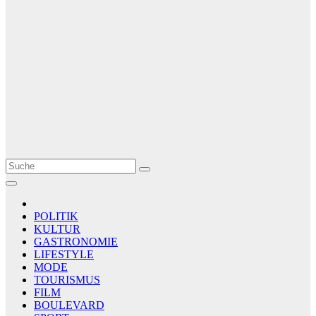
Le Matin
AGENCE DE PRESSE
POLITIK
KULTUR
GASTRONOMIE
LIFESTYLE
MODE
TOURISMUS
FILM
BOULEVARD