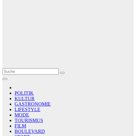
Le Matin
AGENCE DE PRESSE
POLITIK
KULTUR
GASTRONOMIE
LIFESTYLE
MODE
TOURISMUS
FILM
BOULEVARD