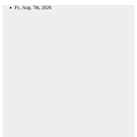
Zum
Fr.. Aug. 7th, 2026
Inhalt
springen