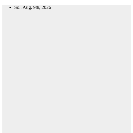
Zum
So.. Aug. 9th, 2026
Inhalt
springen