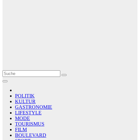
Le Matin
AGENCE DE PRESSE
POLITIK
KULTUR
GASTRONOMIE
LIFESTYLE
MODE
TOURISMUS
FILM
BOULEVARD