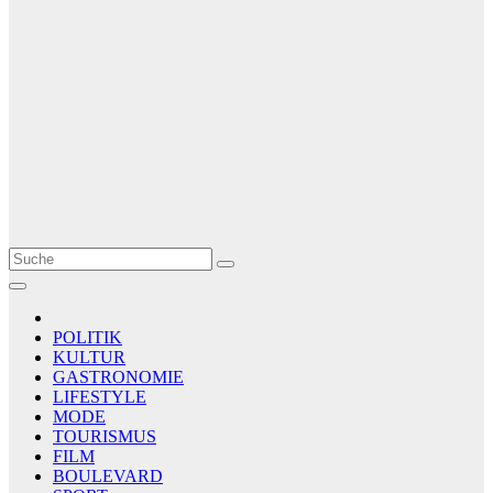
Le Matin
AGENCE DE PRESSE
POLITIK
KULTUR
GASTRONOMIE
LIFESTYLE
MODE
TOURISMUS
FILM
BOULEVARD