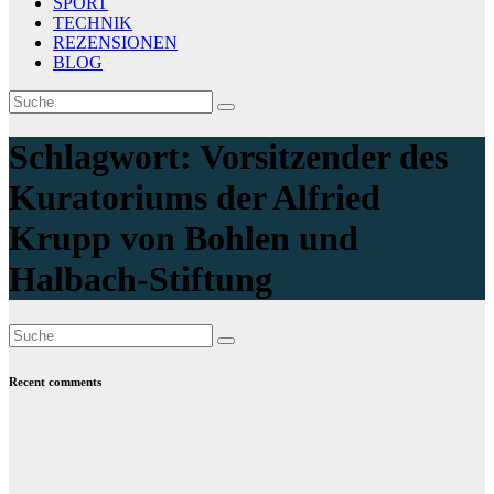
SPORT
TECHNIK
REZENSIONEN
BLOG
Schlagwort:
Vorsitzender des
Kuratoriums der Alfried
Krupp von Bohlen und
Halbach-Stiftung
Recent comments