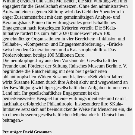
Wirkung erzielen und stärkt Menschen, die sich wirkungsvoll und
engagiert für die Gesellschaft einsetzen. Ohne den administrativen
Aufwand einer eigenen Stiftung wird das Geld der Spenderin in
enger Zusammenarbeit mit dem gemeinnützigen Analyse- und
Beratungshaus Phineo für wirkungsvolles gesellschaftliches
Engagement nach festgelegten Kriterien verteilt. Die SKala-
Initiative fördert bis zum Jahr 2020 bundesweit etwa 100
gemeinnützige Organisationen in vier Bereichen: »Inklusion und
Teilhabe«, »Kompetenz- und Engagementförderung«, »Brücke
zwischen den Generationen« und »Katastrophenhilfe«. Das
Fördervolumen beträgt 100 Millionen Euro.
Die neunköpfige Jury aus dem Vorstand der Gesellschaft der
Freunde und Förderer der Stiftung Jüdisches Museum Berlin e. V.
begründete die Entscheidung mit dem breit gefächerten
philanthropischen Wirken Susanne Klattens: »Seit vielen Jahren
wirkt Susanne Klatten durch ihre Arbeit aktiv und wegweisend an
der Bewältigung wichtiger gesellschaftlicher Aufgaben in unserem
Land mit. Ihr gesellschaftliches Engagement ist ein
bemerkenswertes Beispiel für eine wirkungsorientierte und damit
nachhaltig erfolgreiche Philanthropie. Insbesondere ihre SKala-
Intitiative setzt sich auf beeindruckende Weise für Menschen ein, die
zu einem besseren gesellschaftlichen Miteinander in Deutschland
beitragen.«
Preisträger David Grossman