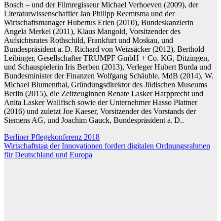
Bosch – und der Filmregisseur Michael Verhoeven (2009), der
Literaturwissenschaftler Jan Philipp Reemtsma und der
Wirtschaftsmanager Hubertus Erlen (2010), Bundeskanzlerin
Angela Merkel (2011), Klaus Mangold, Vorsitzender des
Aufsichtsrates Rothschild, Frankfurt und Moskau, und
Bundespräsident a. D. Richard von Weizsäcker (2012), Berthold
Leibinger, Gesellschafter TRUMPF GmbH + Co. KG, Ditzingen,
und Schauspielerin Iris Berben (2013), Verleger Hubert Burda und
Bundesminister der Finanzen Wolfgang Schäuble, MdB (2014), W.
Michael Blumenthal, Gründungsdirektor des Jüdischen Museums
Berlin (2015), die Zeitzeuginnen Renate Lasker Harpprecht und
Anita Lasker Wallfisch sowie der Unternehmer Hasso Plattner
(2016) und zuletzt Joe Kaeser, Vorsitzender des Vorstands der
Siemens AG, und Joachim Gauck, Bundespräsident a. D..
Beitragsnavigation
Berliner Pflegekonferenz 2018
Wirtschaftstag der Innovationen fordert digitalen Ordnungsrahmen
für Deutschland und Europa