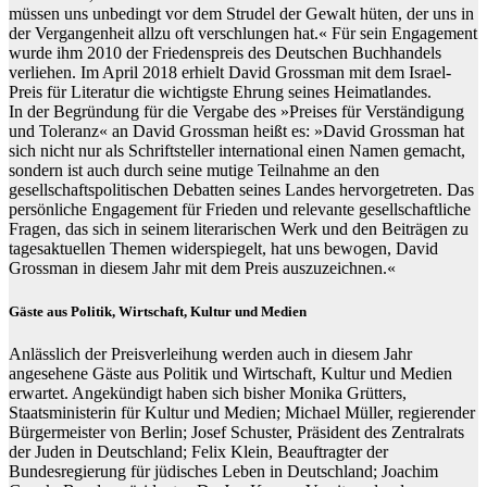
müssen uns unbedingt vor dem Strudel der Gewalt hüten, der uns in
der Vergangenheit allzu oft verschlungen hat.« Für sein Engagement
wurde ihm 2010 der Friedenspreis des Deutschen Buchhandels
verliehen. Im April 2018 erhielt David Grossman mit dem Israel-
Preis für Literatur die wichtigste Ehrung seines Heimatlandes.
In der Begründung für die Vergabe des »Preises für Verständigung
und Toleranz« an David Grossman heißt es: »David Grossman hat
sich nicht nur als Schriftsteller international einen Namen gemacht,
sondern ist auch durch seine mutige Teilnahme an den
gesellschaftspolitischen Debatten seines Landes hervorgetreten. Das
persönliche Engagement für Frieden und relevante gesellschaftliche
Fragen, das sich in seinem literarischen Werk und den Beiträgen zu
tagesaktuellen Themen widerspiegelt, hat uns bewogen, David
Grossman in diesem Jahr mit dem Preis auszuzeichnen.«
Gäste aus Politik, Wirtschaft, Kultur und Medien
Anlässlich der Preisverleihung werden auch in diesem Jahr
angesehene Gäste aus Politik und Wirtschaft, Kultur und Medien
erwartet. Angekündigt haben sich bisher Monika Grütters,
Staatsministerin für Kultur und Medien; Michael Müller, regierender
Bürgermeister von Berlin; Josef Schuster, Präsident des Zentralrats
der Juden in Deutschland; Felix Klein, Beauftragter der
Bundesregierung für jüdisches Leben in Deutschland; Joachim