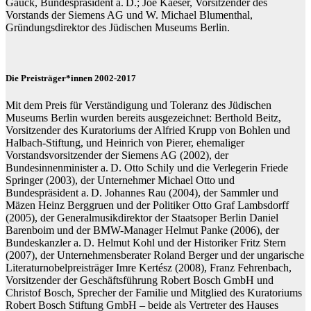
Gauck, Bundespräsident a. D.; Joe Kaeser, Vorsitzender des
Vorstands der Siemens AG und W. Michael Blumenthal,
Gründungsdirektor des Jüdischen Museums Berlin.
Die Preisträger*innen 2002-2017
Mit dem Preis für Verständigung und Toleranz des Jüdischen
Museums Berlin wurden bereits ausgezeichnet: Berthold Beitz,
Vorsitzender des Kuratoriums der Alfried Krupp von Bohlen und
Halbach-Stiftung, und Heinrich von Pierer, ehemaliger
Vorstandsvorsitzender der Siemens AG (2002), der
Bundesinnenminister a. D. Otto Schily und die Verlegerin Friede
Springer (2003), der Unternehmer Michael Otto und
Bundespräsident a. D. Johannes Rau (2004), der Sammler und
Mäzen Heinz Berggruen und der Politiker Otto Graf Lambsdorff
(2005), der Generalmusikdirektor der Staatsoper Berlin Daniel
Barenboim und der BMW-Manager Helmut Panke (2006), der
Bundeskanzler a. D. Helmut Kohl und der Historiker Fritz Stern
(2007), der Unternehmensberater Roland Berger und der ungarische
Literaturnobelpreisträger Imre Kertész (2008), Franz Fehrenbach,
Vorsitzender der Geschäftsführung Robert Bosch GmbH und
Christof Bosch, Sprecher der Familie und Mitglied des Kuratoriums
Robert Bosch Stiftung GmbH – beide als Vertreter des Hauses