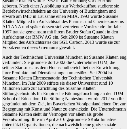
Susanne Klatten wurde 1962 in Bad Homburg vor der Höhe
geboren. Nach einer Ausbildung zur Werbekauffrau studierte sie
Betriebswirtschaftslehre an der University of Buckingham und
erwarb am IMD in Lausanne einen MBA. 1993 wurde Susanne
Klatten Mitglied im Aufsichtsrat des Pharma- und Chemiekonzerns
ALTANA und später dessen stellvertretende Vorsitzende. Im Jahr
1997 trat sie gemeinsam mit ihrem Bruder Stefan Quandt in den
Aufsichtsrat der BMW AG ein. Seit 2009 ist Susanne Klatten
Mitglied des Aufsichtsrates der SGL Carbon, 2013 wurde sie zur
Vorsitzenden dieses Gremiums gewählt.
Auch der Technischen Universität München ist Susanne Klatten eng
verbunden: Sie gründete dort 2002 die UnternehmerTUM, die
seither Start-ups aus dem Hochschulbereich bei der Entwicklung
ihrer Produkte und Dienstleistungen unterstützt. Seit 2004 ist
Susanne Klatten Ehrensenatorin der Technischen Universität
München. Im Jahr 2009 stiftete sie dieser Universität rund 10
Millionen Euro zur Errichtung des Susanne-Klatten-
Stiftungslehrstuhls für Empirische Bildungsforschung an der TUM
School of Education. Die Stiftung Nantesbuch wurde 2012 von ihr
gegründet mit dem Ziel, im Bayerischen Voralpenland einen Ort zur
Begegnung mit Kunst und Natur zu entwickeln. Die Unternehmerin
Susanne Klatten sieht ihr Vermögen vor allem als große
Verantwortung: Ihre im April 2016 gegründete SKala-Initiative
unterstützt Organisationen, die nachweislich eine große soziale