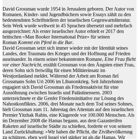
David Grossman wurde 1954 in Jerusalem geboren. Der Autor von
Romanen, Kinder- und Jugendbüchern sowie Essays zählt zu den
bedeutendsten Schriftstellern der israelischen Gegenwartsliteratur.
Sein Werk wurde weltweit in 45 Sprachen übersetzt und mehrfach
ausgezeichnet: Als erster israelischer Autor erhielt er 2017 den
britischen »Man Booker International Prize« für seinen
Roman
Kommt ein Pferd in die Bar
.
David Grossman setzt sich immer wieder mit der Identität seines
Landes, den Traumata des Krieges und der Hoffnung auf Frieden
auseinander. In einem seiner bekanntesten Romane,
Eine Frau flieht
vor einer Nachricht
, erzählt Grossman von den Ängsten einer Frau,
deren Sohn sich freiwillig für einen Militäreinsatz im
Westjordanland meldet. Während der Arbeit am Roman fiel
Grossmans Sohn Uri 2006 im Libanonkrieg. Seit Jahrzehnten
engagiert sich David Grossman als Friedensaktivist für eine
Aussöhnung zwischen Israelis und Palästinensern. 2003
unterzeichnete er die Genfer Friedensinitiative zur Lösung des
Nahostkonfliktes. 2006, drei Monate nach dem Tod seines Sohnes,
hielt Grossman zum 11. Jahrestag des Attentats auf den israelischen
Premier Yitzhak Rabin, eine Klagerede vor 100.000 Menschen. Als
im Dezember 2008 die Hamas begann, aus dem Gazastreifen
Raketen auf israelische Städte zu schießen, forderte er von seinem
Land Zurückhaltung: »Wir haben die Pflicht, die Zivilbevölkerung
zu schützen, eben weil Israel viel stärker ist als die Hamas. Wir