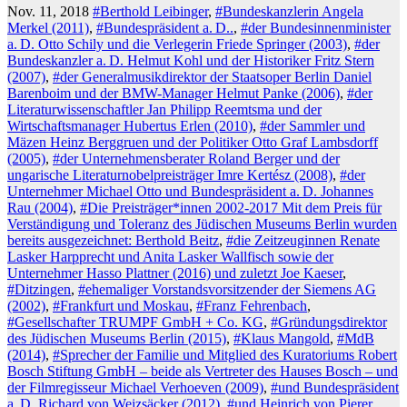
Nov. 11, 2018
#Berthold Leibinger
,
#Bundeskanzlerin Angela
Merkel (2011)
,
#Bundespräsident a. D..
,
#der Bundesinnenminister
a. D. Otto Schily und die Verlegerin Friede Springer (2003)
,
#der
Bundeskanzler a. D. Helmut Kohl und der Historiker Fritz Stern
(2007)
,
#der Generalmusikdirektor der Staatsoper Berlin Daniel
Barenboim und der BMW-Manager Helmut Panke (2006)
,
#der
Literaturwissenschaftler Jan Philipp Reemtsma und der
Wirtschaftsmanager Hubertus Erlen (2010)
,
#der Sammler und
Mäzen Heinz Berggruen und der Politiker Otto Graf Lambsdorff
(2005)
,
#der Unternehmensberater Roland Berger und der
ungarische Literaturnobelpreisträger Imre Kertész (2008)
,
#der
Unternehmer Michael Otto und Bundespräsident a. D. Johannes
Rau (2004)
,
#Die Preisträger*innen 2002-2017 Mit dem Preis für
Verständigung und Toleranz des Jüdischen Museums Berlin wurden
bereits ausgezeichnet: Berthold Beitz
,
#die Zeitzeuginnen Renate
Lasker Harpprecht und Anita Lasker Wallfisch sowie der
Unternehmer Hasso Plattner (2016) und zuletzt Joe Kaeser
,
#Ditzingen
,
#ehemaliger Vorstandsvorsitzender der Siemens AG
(2002)
,
#Frankfurt und Moskau
,
#Franz Fehrenbach
,
#Gesellschafter TRUMPF GmbH + Co. KG
,
#Gründungsdirektor
des Jüdischen Museums Berlin (2015)
,
#Klaus Mangold
,
#MdB
(2014)
,
#Sprecher der Familie und Mitglied des Kuratoriums Robert
Bosch Stiftung GmbH – beide als Vertreter des Hauses Bosch – und
der Filmregisseur Michael Verhoeven (2009)
,
#und Bundespräsident
a. D. Richard von Weizsäcker (2012)
,
#und Heinrich von Pierer
,