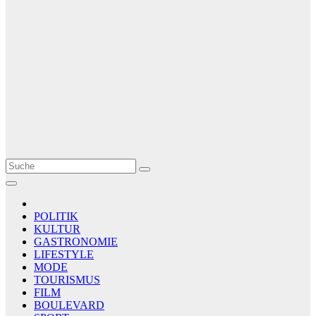
Le Matin
AGENCE DE PRESSE
POLITIK
KULTUR
GASTRONOMIE
LIFESTYLE
MODE
TOURISMUS
FILM
BOULEVARD