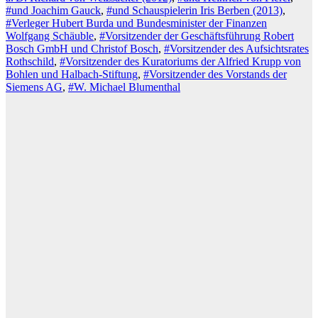
#und Joachim Gauck
,
#und Schauspielerin Iris Berben (2013)
,
#Verleger Hubert Burda und Bundesminister der Finanzen
Wolfgang Schäuble
,
#Vorsitzender der Geschäftsführung Robert
Bosch GmbH und Christof Bosch
,
#Vorsitzender des Aufsichtsrates
Rothschild
,
#Vorsitzender des Kuratoriums der Alfried Krupp von
Bohlen und Halbach-Stiftung
,
#Vorsitzender des Vorstands der
Siemens AG
,
#W. Michael Blumenthal