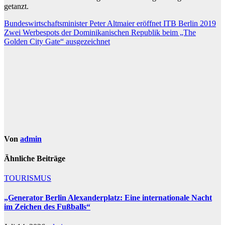
getanzt.
Beitragsnavigation
Bundeswirtschaftsminister Peter Altmaier eröffnet ITB Berlin 2019
Zwei Werbespots der Dominikanischen Republik beim „The
Golden City Gate“ ausgezeichnet
Von
admin
Ähnliche Beiträge
TOURISMUS
„Generator Berlin Alexanderplatz: Eine internationale Nacht
im Zeichen des Fußballs“