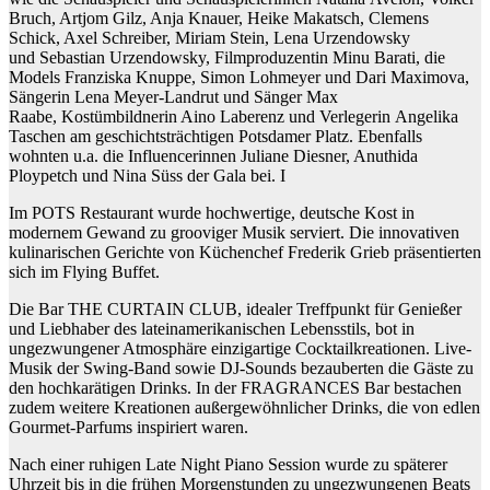
Bruch, Artjom Gilz, Anja Knauer, Heike Makatsch, Clemens
Schick, Axel Schreiber, Miriam Stein, Lena Urzendowsky
und Sebastian Urzendowsky, Filmproduzentin Minu Barati, die
Models Franziska Knuppe, Simon Lohmeyer und Dari Maximova,
Sängerin Lena Meyer-Landrut und Sänger Max
Raabe, Kostümbildnerin Aino Laberenz und Verlegerin Angelika
Taschen am geschichtsträchtigen Potsdamer Platz. Ebenfalls
wohnten u.a. die Influencerinnen Juliane Diesner, Anuthida
Ploypetch und Nina Süss der Gala bei. I
Im POTS Restaurant wurde hochwertige, deutsche Kost in
modernem Gewand zu grooviger Musik serviert. Die innovativen
kulinarischen Gerichte von Küchenchef Frederik Grieb präsentierten
sich im Flying Buffet.
Die Bar THE CURTAIN CLUB, idealer Treffpunkt für Genießer
und Liebhaber des lateinamerikanischen Lebensstils, bot in
ungezwungener Atmosphäre einzigartige Cocktailkreationen. Live-
Musik der Swing-Band sowie DJ-Sounds bezauberten die Gäste zu
den hochkarätigen Drinks. In der FRAGRANCES Bar bestachen
zudem weitere Kreationen außergewöhnlicher Drinks, die von edlen
Gourmet-Parfums inspiriert waren.
Nach einer ruhigen Late Night Piano Session wurde zu späterer
Uhrzeit bis in die frühen Morgenstunden zu ungezwungenen Beats