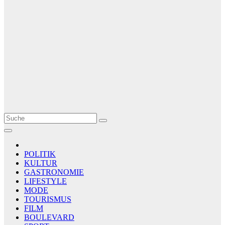
Le Matin
AGENCE DE PRESSE
POLITIK
KULTUR
GASTRONOMIE
LIFESTYLE
MODE
TOURISMUS
FILM
BOULEVARD