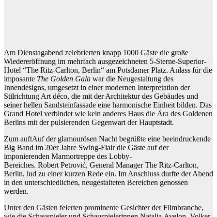
Am Dienstagabend zelebrierten knapp 1000 Gäste die große
Wiedereröffnung im mehrfach ausgezeichneten 5-Sterne-Superior-
Hotel “The Ritz-Carlton, Berlin“ am Potsdamer Platz. Anlass für die
imposante
The Golden Gala
war die Neugestaltung des
Innendesigns, umgesetzt in einer modernen Interpretation der
Stilrichtung Art déco, die mit der Architektur des Gebäudes und
seiner hellen Sandsteinfassade eine harmonische Einheit bilden. Das
Grand Hotel verbindet wie kein anderes Haus die Ära des Goldenen
Berlins mit der pulsierenden Gegenwart der Hauptstadt.
Zum auftAuf der glamourösen Nacht begrüßte eine beeindruckende
Big Band im 20er Jahre Swing-Flair die Gäste auf der
imponierenden Marmortreppe des Lobby-
Bereiches. Robert Petrović, General Manager The Ritz-Carlton,
Berlin, lud zu einer kurzen Rede ein. Im Anschluss durfte der Abend
in den unterschiedlichen, neugestalteten Bereichen genossen
werden.
Unter den Gästen feierten prominente Gesichter der Filmbranche,
wie die Schauspieler und Schauspielerinnen Natalia Avelon, Volker