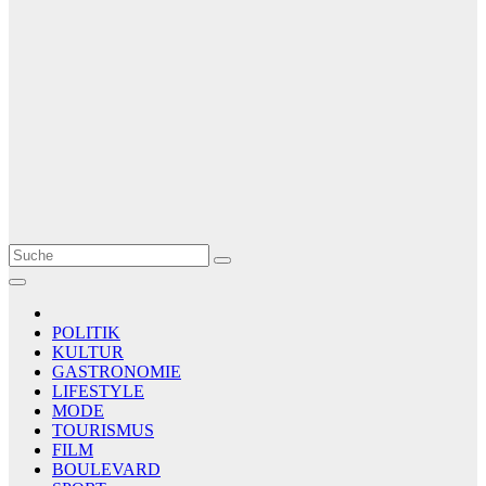
Le Matin
AGENCE DE PRESSE
POLITIK
KULTUR
GASTRONOMIE
LIFESTYLE
MODE
TOURISMUS
FILM
BOULEVARD