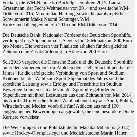
Focken, die WM-Neunte im Buckelpistenfahren 2015, Laura
Grasemann, der Fecht-Weltmeister von 2014 und zweifache WM-
Dritte von 2015, Maximilian Hartung, sowie die paralympische
Schwimmerin Maike Naomi Schnittger, WM-
Bronzemedaillengewinnerin 2015 und EM-Dritte von 2014.
Die Deutsche Bank, Nationaler Förderer der Deutschen Sporthilfe,
verdoppelt das Stipendium des Siegers für 18 Monate auf 800 Euro
pro Monat. Die weiteren vier Finalisten erhalten für den gleichen
Zeitraum eine Zusatzförderung in Höhe von 200 Euro.
Seit 2013 vergeben die Deutsche Bank und die Deutsche Sporthilfe
unter den studierenden Top-Athleten den Titel „Sport-Stipendiat des
Jahres“ für die erfolgreiche Verbindung von Sport und Studium.
Kriterien bei der Wahl zum Sport-Stipendiat des Jahres sind die
sportliche Leistung sowie Erfolge und Fortschritte im Studium.
Bewerben konnten sich alle von der Sporthilfe geförderten
Stipendiaten mit ihren Leistungen aus dem Zeitraum von Mai 2014
bis April 2015. Für die Online-Wahl hat eine Jury aus Sport, Politik,
Wirtschaft und Medien vorab die fünf Athleten aus rund 100
eingegangenen Bewerbungen ausgewählt, die eine besondere Duale
Karriere vorweisen.
Die Weitspringerin und Politikstudentin Malaika Mihambo (2014)
sowie Hockey-Olympiasieger und Medizinstudent Martin Häner