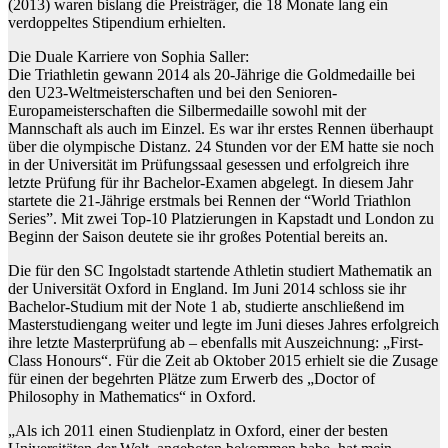
(2013) waren bislang die Preisträger, die 18 Monate lang ein
verdoppeltes Stipendium erhielten.
Die Duale Karriere von Sophia Saller:
Die Triathletin gewann 2014 als 20-Jährige die Goldmedaille bei
den U23-Weltmeisterschaften und bei den Senioren-
Europameisterschaften die Silbermedaille sowohl mit der
Mannschaft als auch im Einzel. Es war ihr erstes Rennen überhaupt
über die olympische Distanz. 24 Stunden vor der EM hatte sie noch
in der Universität im Prüfungssaal gesessen und erfolgreich ihre
letzte Prüfung für ihr Bachelor-Examen abgelegt. In diesem Jahr
startete die 21-Jährige erstmals bei Rennen der “World Triathlon
Series”. Mit zwei Top-10 Platzierungen in Kapstadt und London zu
Beginn der Saison deutete sie ihr großes Potential bereits an.
Die für den SC Ingolstadt startende Athletin studiert Mathematik an
der Universität Oxford in England. Im Juni 2014 schloss sie ihr
Bachelor-Studium mit der Note 1 ab, studierte anschließend im
Masterstudiengang weiter und legte im Juni dieses Jahres erfolgreich
ihre letzte Masterprüfung ab – ebenfalls mit Auszeichnung: „First-
Class Honours“. Für die Zeit ab Oktober 2015 erhielt sie die Zusage
für einen der begehrten Plätze zum Erwerb des „Doctor of
Philosophy in Mathematics“ in Oxford.
„Als ich 2011 einen Studienplatz in Oxford, einer der besten