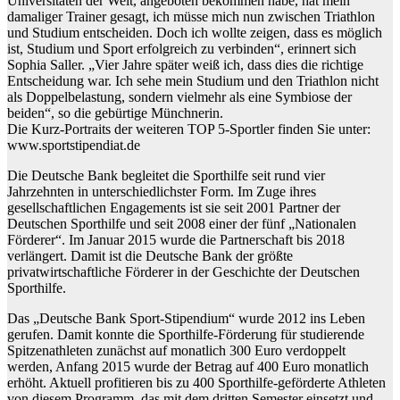
Universitäten der Welt, angeboten bekommen habe, hat mein
damaliger Trainer gesagt, ich müsse mich nun zwischen Triathlon
und Studium entscheiden. Doch ich wollte zeigen, dass es möglich
ist, Studium und Sport erfolgreich zu verbinden“, erinnert sich
Sophia Saller. „Vier Jahre später weiß ich, dass dies die richtige
Entscheidung war. Ich sehe mein Studium und den Triathlon nicht
als Doppelbelastung, sondern vielmehr als eine Symbiose der
beiden“, so die gebürtige Münchnerin.
Die Kurz-Portraits der weiteren TOP 5-Sportler finden Sie unter:
www.sportstipendiat.de
Die Deutsche Bank begleitet die Sporthilfe seit rund vier
Jahrzehnten in unterschiedlichster Form. Im Zuge ihres
gesellschaftlichen Engagements ist sie seit 2001 Partner der
Deutschen Sporthilfe und seit 2008 einer der fünf „Nationalen
Förderer“. Im Januar 2015 wurde die Partnerschaft bis 2018
verlängert. Damit ist die Deutsche Bank der größte
privatwirtschaftliche Förderer in der Geschichte der Deutschen
Sporthilfe.
Das „Deutsche Bank Sport-Stipendium“ wurde 2012 ins Leben
gerufen. Damit konnte die Sporthilfe-Förderung für studierende
Spitzenathleten zunächst auf monatlich 300 Euro verdoppelt
werden, Anfang 2015 wurde der Betrag auf 400 Euro monatlich
erhöht. Aktuell profitieren bis zu 400 Sporthilfe-geförderte Athleten
von diesem Programm, das mit dem dritten Semester einsetzt und