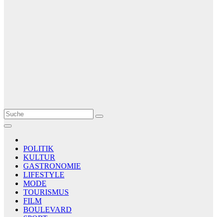
Le Matin
AGENCE DE PRESSE
POLITIK
KULTUR
GASTRONOMIE
LIFESTYLE
MODE
TOURISMUS
FILM
BOULEVARD