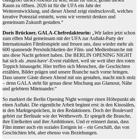
Raum zu öffnen. 2026 ist für die UFA ein Jahr der
Weiterentwicklung, und dieser Abend zeigt eindrucksvoll, welches
kreative Potenzial entsteht, wenn wir vernetzt denken und
gemeinsam Zukunft gestalten.“
Doris Brückner, GALA-Chefredakteurin:
„Wir laden jetzt schon
zum elften Mal gemeinsam mit der UFA zur Auftakt-Party der
Internationalen Filmfestspiele und freuen uns, dass wieder mehr als
600 spannende Persönlichkeiten der Film- und Medienbranche mit
uns diese Nacht gefeiert haben. Die BERLIN OPENING NIGHT
hat sich als ‚must-have‘-Event etabliert, weil sie weit über den roten
Teppich hinausgeht. Hier treffen sich Menschen, die Geschichten
erzählen, Bilder prägen und unsere Branche nach vorne bringen.
Dass unsere Gäste diesen Abend mit uns gestalten, macht mich stolz
– denn GALA steht für genau diese Mischung aus Glamour, Nähe
und gelebtem Miteinander.“
So markiert die Berlin Opening Night weniger einen Höhepunkt als
einen Auftakt. Die eigentliche Arbeit beginnt erst: in den Kinosälen,
in den Marktgesprächen, in den Redaktionen. Doch der Boulevard
gehört zur Berlinale wie der Wettbewerb. Er spiegelt die Branche,
ihre Eitelkeiten und ihre Ambitionen. Und er erinnert daran, dass
Film immer auch ein soziales Ereignis ist – ein Geschäft, das von
Geschichten lebt, aber ebenso von Beziehungen.