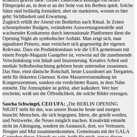
Filmprojekt an, in dem er an der Seite von Iris Berben spielt. Solche
Sätze sind beiläufig formuliert, aber sie markieren, worum es hier
geht: Sichtbarkeit und Erwartung.
Zugleich erfüllt der Abend ein Bedürfnis nach Ritual. In Zeiten
schrumpfender Budgets, veränderter Auswertungsmodelle und
wachsender Konkurrenz durch internationale Plattformen dient die
Opening Night als symbolischer Auftakt. Man zeigt sich, man
signalisiert Präsenz, man versichert sich gegenseitig der eigenen
Relevanz. Dass ein Produktionshaus wie die UFA gemeinsam mit
einem People-Magazin Gastgeber ist, verweist auf die zunehmende
Verschränkung von Inhalt und Inszenierung. Kreative Arbeit und
mediale Selbstbeobachtung gehören heute untrennbar zusammen.
Das Stue, einst dänische Botschaft, heute Luxushotel am Tiergarten,
steht für diskreten Glamour. Keine Massenveranstaltung im
Kongresszentrum, sondern ein verdichteter Raum, in dem Nähe
entsteht. Die Atmosphäre ist gelöst, aber kalkuliert. Wer hier
erscheint, weiß um die Öffentlichkeit, die solche Bilder erzeugen.
Sascha Schwingel, CEO UFA:
„Die BERLIN OPENING
NIGHT steht für das, was unsere Branche heute und morgen
braucht: Menschen, die sich begegnen, Ideen, die geteilt werden,
und Netzwerke, die Neues möglich machen. Kreativität entsteht
nicht im Alleingang, sondern im Austausch, dort, wo Vertrauen,
Neugier und Mut zusammenkommen. Gemeinsam mit der GALA
Gastgeber dieses Abends zu sein, heißt für mich, genau diesen