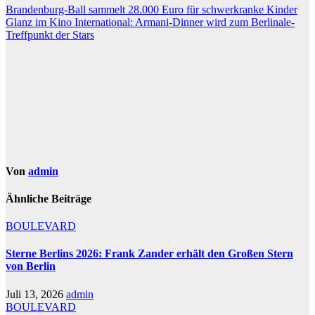
Beitragsnavigation
Brandenburg-Ball sammelt 28.000 Euro für schwerkranke Kinder
Glanz im Kino International: Armani-Dinner wird zum Berlinale-
Treffpunkt der Stars
Von
admin
Ähnliche Beiträge
BOULEVARD
Sterne Berlins 2026: Frank Zander erhält den Großen Stern
von Berlin
Juli 13, 2026
admin
BOULEVARD