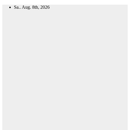
Zum
Sa.. Aug. 8th, 2026
Inhalt
springen