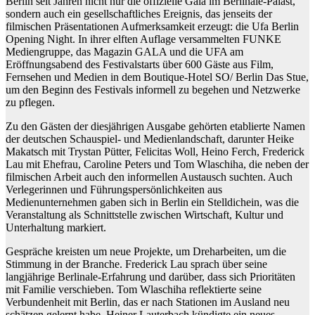
Berlin seit Jahren nicht nur die offizielle Gala im Berlinale-Palast,
sondern auch ein gesellschaftliches Ereignis, das jenseits der
filmischen Präsentationen Aufmerksamkeit erzeugt: die Ufa Berlin
Opening Night. In ihrer elften Auflage versammelten FUNKE
Mediengruppe, das Magazin GALA und die UFA am
Eröffnungsabend des Festivalstarts über 600 Gäste aus Film,
Fernsehen und Medien in dem Boutique-Hotel SO/ Berlin Das Stue,
um den Beginn des Festivals informell zu begehen und Netzwerke
zu pflegen.
Zu den Gästen der diesjährigen Ausgabe gehörten etablierte Namen
der deutschen Schauspiel- und Medienlandschaft, darunter Heike
Makatsch mit Trystan Pütter, Felicitas Woll, Heino Ferch, Frederick
Lau mit Ehefrau, Caroline Peters und Tom Wlaschiha, die neben der
filmischen Arbeit auch den informellen Austausch suchten. Auch
Verlegerinnen und Führungspersönlichkeiten aus
Medienunternehmen gaben sich in Berlin ein Stelldichein, was die
Veranstaltung als Schnittstelle zwischen Wirtschaft, Kultur und
Unterhaltung markiert.
Gespräche kreisten um neue Projekte, um Dreharbeiten, um die
Stimmung in der Branche. Frederick Lau sprach über seine
langjährige Berlinale-Erfahrung und darüber, dass sich Prioritäten
mit Familie verschieben. Tom Wlaschiha reflektierte seine
Verbundenheit mit Berlin, das er nach Stationen im Ausland neu
schätzen gelernt habe. Heiner Lauterbach kündigte ein neues