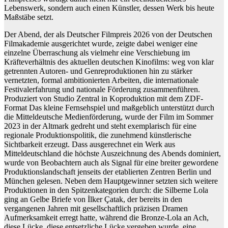
Lebenswerk, sondern auch einen Künstler, dessen Werk bis heute
Maßstäbe setzt.
Der Abend, der als Deutscher Filmpreis 2026 von der Deutschen
Filmakademie ausgerichtet wurde, zeigte dabei weniger eine
einzelne Überraschung als vielmehr eine Verschiebung im
Kräfteverhältnis des aktuellen deutschen Kinofilms: weg von klar
getrennten Autoren- und Genreproduktionen hin zu stärker
vernetzten, formal ambitionierten Arbeiten, die internationale
Festivalerfahrung und nationale Förderung zusammenführen.
Produziert von Studio Zentral in Koproduktion mit dem ZDF-
Format Das kleine Fernsehspiel und maßgeblich unterstützt durch
die Mitteldeutsche Medienförderung, wurde der Film im Sommer
2023 in der Altmark gedreht und steht exemplarisch für eine
regionale Produktionspolitik, die zunehmend künstlerische
Sichtbarkeit erzeugt. Dass ausgerechnet ein Werk aus
Mitteldeutschland die höchste Auszeichnung des Abends dominiert,
wurde von Beobachtern auch als Signal für eine breiter gewordene
Produktionslandschaft jenseits der etablierten Zentren Berlin und
München gelesen. Neben dem Hauptgewinner setzten sich weitere
Produktionen in den Spitzenkategorien durch: die Silberne Lola
ging an Gelbe Briefe von İlker Çatak, der bereits in den
vergangenen Jahren mit gesellschaftlich präzisen Dramen
Aufmerksamkeit erregt hatte, während die Bronze-Lola an Ach,
diese Lücke, diese entsetzliche Lücke vergeben wurde, eine