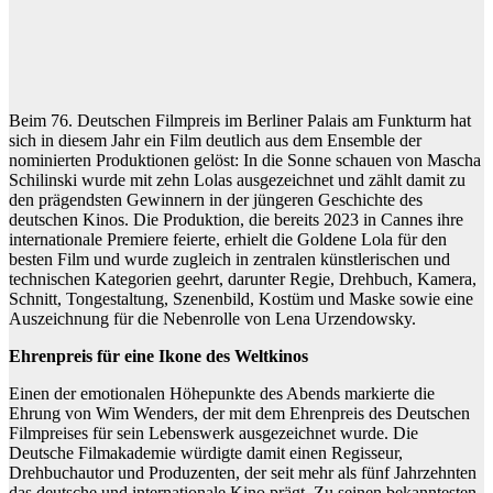
Beim 76. Deutschen Filmpreis im Berliner Palais am Funkturm hat
sich in diesem Jahr ein Film deutlich aus dem Ensemble der
nominierten Produktionen gelöst: In die Sonne schauen von Mascha
Schilinski wurde mit zehn Lolas ausgezeichnet und zählt damit zu
den prägendsten Gewinnern in der jüngeren Geschichte des
deutschen Kinos. Die Produktion, die bereits 2023 in Cannes ihre
internationale Premiere feierte, erhielt die Goldene Lola für den
besten Film und wurde zugleich in zentralen künstlerischen und
technischen Kategorien geehrt, darunter Regie, Drehbuch, Kamera,
Schnitt, Tongestaltung, Szenenbild, Kostüm und Maske sowie eine
Auszeichnung für die Nebenrolle von Lena Urzendowsky.
Ehrenpreis für eine Ikone des Weltkinos
Einen der emotionalen Höhepunkte des Abends markierte die
Ehrung von Wim Wenders, der mit dem Ehrenpreis des Deutschen
Filmpreises für sein Lebenswerk ausgezeichnet wurde. Die
Deutsche Filmakademie würdigte damit einen Regisseur,
Drehbuchautor und Produzenten, der seit mehr als fünf Jahrzehnten
das deutsche und internationale Kino prägt. Zu seinen bekanntesten