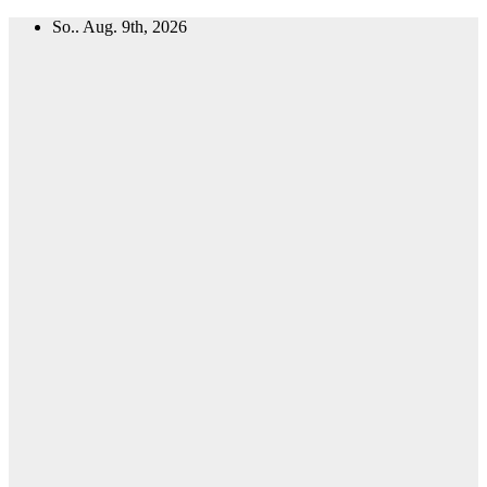
Zum
So.. Aug. 9th, 2026
Inhalt
springen