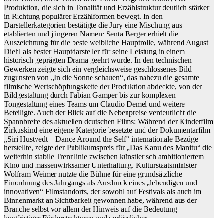
Produktion, die sich in Tonalität und Erzählstruktur deutlich stärker
in Richtung populärer Erzählformen bewegt. In den
Darstellerkategorien bestätigte die Jury eine Mischung aus
etablierten und jüngeren Namen: Senta Berger erhielt die
Auszeichnung für die beste weibliche Hauptrolle, während August
Diehl als bester Hauptdarsteller für seine Leistung in einem
historisch geprägten Drama geehrt wurde. In den technischen
Gewerken zeigte sich ein vergleichsweise geschlossenes Bild
zugunsten von „In die Sonne schauen“, das nahezu die gesamte
filmische Wertschöpfungskette der Produktion abdeckte, von der
Bildgestaltung durch Fabian Gamper bis zur komplexen
Tongestaltung eines Teams um Claudio Demel und weitere
Beteiligte. Auch der Blick auf die Nebenpreise verdeutlicht die
Spannbreite des aktuellen deutschen Films: Während der Kinderfilm
Zirkuskind eine eigene Kategorie besetzte und der Dokumentarfilm
„Siri Hustvedt – Dance Around the Self“ internationale Bezüge
herstellte, zeigte der Publikumspreis für „Das Kanu des Manitu“ die
weiterhin stabile Trennlinie zwischen künstlerisch ambitioniertem
Kino und massenwirksamer Unterhaltung. Kulturstaatsminister
Wolfram Weimer nutzte die Bühne für eine grundsätzliche
Einordnung des Jahrgangs als Ausdruck eines „lebendigen und
innovativen“ Filmstandorts, der sowohl auf Festivals als auch im
Binnenmarkt an Sichtbarkeit gewonnen habe, während aus der
Branche selbst vor allem der Hinweis auf die Bedeutung
langfristiger Förderstrukturen und verlässlicher