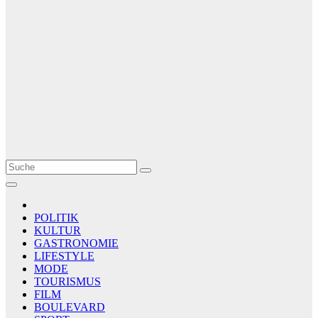
Le Matin
AGENCE DE PRESSE
POLITIK
KULTUR
GASTRONOMIE
LIFESTYLE
MODE
TOURISMUS
FILM
BOULEVARD