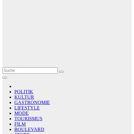
Le Matin
AGENCE DE PRESSE
POLITIK
KULTUR
GASTRONOMIE
LIFESTYLE
MODE
TOURISMUS
FILM
BOULEVARD