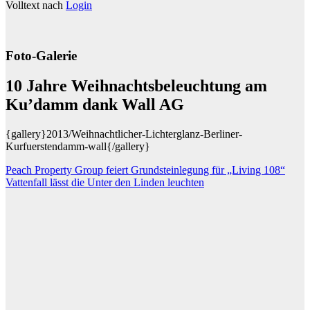
Volltext nach
Login
Foto-Galerie
10 Jahre Weihnachtsbeleuchtung am
Ku’damm dank Wall AG
{gallery}2013/Weihnachtlicher-Lichterglanz-Berliner-
Kurfuerstendamm-wall{/gallery}
Beitragsnavigation
Peach Property Group feiert Grundsteinlegung für „Living 108“
Vattenfall lässt die Unter den Linden leuchten