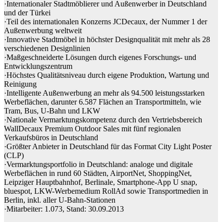
·Internationaler Stadtmöblierer und Außenwerber in Deutschland
und der Türkei
·Teil des internationalen Konzerns JCDecaux, der Nummer 1 der
Außenwerbung weltweit
·Innovative Stadtmöbel in höchster Designqualität mit mehr als 28
verschiedenen Designlinien
·Maßgeschneiderte Lösungen durch eigenes Forschungs- und
Entwicklungszentrum
·Höchstes Qualitätsniveau durch eigene Produktion, Wartung und
Reinigung
·Intelligente Außenwerbung an mehr als 94.500 leistungsstarken
Werbeflächen, darunter 6.587 Flächen an Transportmitteln, wie
Tram, Bus, U-Bahn und LKW
·Nationale Vermarktungskompetenz durch den Vertriebsbereich
WallDecaux Premium Outdoor Sales mit fünf regionalen
Verkaufsbüros in Deutschland
·Größter Anbieter in Deutschland für das Format City Light Poster
(CLP)
·Vermarktungsportfolio in Deutschland: analoge und digitale
Werbeflächen in rund 60 Städten, AirportNet, ShoppingNet,
Leipziger Hauptbahnhof, Berlinale, Smartphone-App U snap,
bluespot, LKW-Werbemedium RollAd sowie Transportmedien in
Berlin, inkl. aller U-Bahn-Stationen
·Mitarbeiter: 1.073, Stand: 30.09.2013