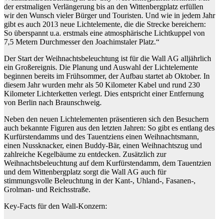
der erstmaligen Verlängerung bis an den Wittenbergplatz erfüllen
wir den Wunsch vieler Bürger und Touristen. Und wie in jedem Jahr
gibt es auch 2013 neue Lichtelemente, die die Strecke bereichern:
So überspannt u.a. erstmals eine atmosphärische Lichtkuppel von
7,5 Metern Durchmesser den Joachimstaler Platz.“
Der Start der Weihnachtsbeleuchtung ist für die Wall AG alljährlich
ein Großereignis. Die Planung und Auswahl der Lichtelemente
beginnen bereits im Frühsommer, der Aufbau startet ab Oktober. In
diesem Jahr wurden mehr als 50 Kilometer Kabel und rund 230
Kilometer Lichterketten verlegt. Dies entspricht einer Entfernung
von Berlin nach Braunschweig.
Neben den neuen Lichtelementen präsentieren sich den Besuchern
auch bekannte Figuren aus den letzten Jahren: So gibt es entlang des
Kurfürstendamms und des Tauentziens einen Weihnachtsmann,
einen Nussknacker, einen Buddy-Bär, einen Weihnachtszug und
zahlreiche Kegelbäume zu entdecken. Zusätzlich zur
Weihnachtsbeleuchtung auf dem Kurfürstendamm, dem Tauentzien
und dem Wittenbergplatz sorgt die Wall AG auch für
stimmungsvolle Beleuchtung in der Kant-, Uhland-, Fasanen-,
Grolman- und Reichsstraße.
Key-Facts für den Wall-Konzern: