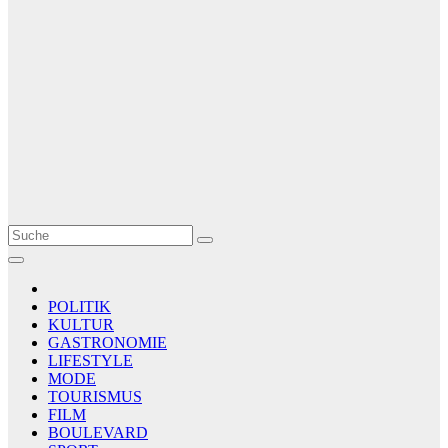
Le Matin
AGENCE DE PRESSE
POLITIK
KULTUR
GASTRONOMIE
LIFESTYLE
MODE
TOURISMUS
FILM
BOULEVARD