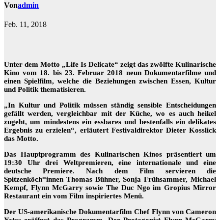
Von
admin
Feb. 11, 2018
Unter dem Motto „Life Is Delicate“ zeigt das zwölfte Kulinarische
Kino vom 18. bis 23. Februar 2018 neun Dokumentarfilme und
einen Spielfilm, welche die Beziehungen zwischen Essen, Kultur
und Politik thematisieren.
„In Kultur und Politik müssen ständig sensible Entscheidungen
gefällt werden, vergleichbar mit der Küche, wo es auch heikel
zugeht, um mindestens ein essbares und bestenfalls ein delikates
Ergebnis zu erzielen“, erläutert Festivaldirektor Dieter Kosslick
das Motto.
Das Hauptprogramm des Kulinarischen Kinos präsentiert um
19:30 Uhr drei Weltpremieren, eine internationale und eine
deutsche Premiere. Nach dem Film servieren die
Spitzenköch*innen Thomas Bühner, Sonja Frühsammer, Michael
Kempf, Flynn McGarry sowie The Duc Ngo im Gropius Mirror
Restaurant ein vom Film inspiriertes Menü.
Der US-amerikanische Dokumentarfilm Chef Flynn von Cameron