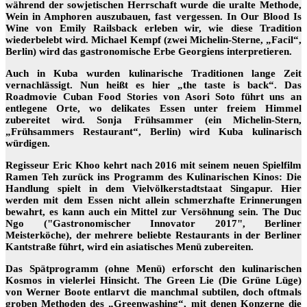
während der sowjetischen Herrschaft wurde die uralte Methode,
Wein in Amphoren auszubauen, fast vergessen. In Our Blood Is
Wine von Emily Railsback erleben wir, wie diese Tradition
wiederbelebt wird. Michael Kempf (zwei Michelin-Sterne, „Facil“,
Berlin) wird das gastronomische Erbe Georgiens interpretieren.
Auch in Kuba wurden kulinarische Traditionen lange Zeit
vernachlässigt. Nun heißt es hier „the taste is back“. Das
Roadmovie Cuban Food Stories von Asori Soto führt uns an
entlegene Orte, wo delikates Essen unter freiem Himmel
zubereitet wird. Sonja Frühsammer (ein Michelin-Stern,
„Frühsammers Restaurant“, Berlin) wird Kuba kulinarisch
würdigen.
Regisseur Eric Khoo kehrt nach 2016 mit seinem neuen Spielfilm
Ramen Teh zurück ins Programm des Kulinarischen Kinos: Die
Handlung spielt in dem Vielvölkerstadtstaat Singapur. Hier
werden mit dem Essen nicht allein schmerzhafte Erinnerungen
bewahrt, es kann auch ein Mittel zur Versöhnung sein. The Duc
Ngo ("Gastronomischer Innovator 2017", Berliner
Meisterköche), der mehrere beliebte Restaurants in der Berliner
Kantstraße führt, wird ein asiatisches Menü zubereiten.
Das Spätprogramm (ohne Menü) erforscht den kulinarischen
Kosmos in vielerlei Hinsicht. The Green Lie (Die Grüne Lüge)
von Werner Boote entlarvt die manchmal subtilen, doch oftmals
groben Methoden des „Greenwashing“, mit denen Konzerne die