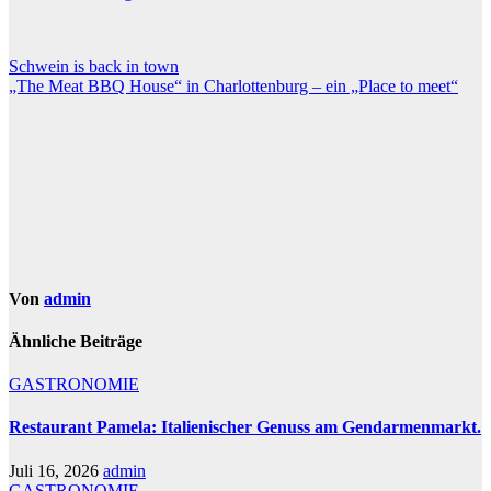
Beitragsnavigation
Schwein is back in town
„The Meat BBQ House“ in Charlottenburg – ein „Place to meet“
Von
admin
Ähnliche Beiträge
GASTRONOMIE
Restaurant Pamela: Italienischer Genuss am Gendarmenmarkt.
Juli 16, 2026
admin
GASTRONOMIE