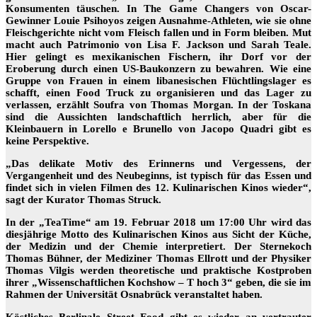
Konsumenten täuschen. In The Game Changers von Oscar-
Gewinner Louie Psihoyos zeigen Ausnahme-Athleten, wie sie ohne
Fleischgerichte nicht vom Fleisch fallen und in Form bleiben. Mut
macht auch Patrimonio von Lisa F. Jackson und Sarah Teale.
Hier gelingt es mexikanischen Fischern, ihr Dorf vor der
Eroberung durch einen US-Baukonzern zu bewahren. Wie eine
Gruppe von Frauen in einem libanesischen Flüchtlingslager es
schafft, einen Food Truck zu organisieren und das Lager zu
verlassen, erzählt Soufra von Thomas Morgan. In der Toskana
sind die Aussichten landschaftlich herrlich, aber für die
Kleinbauern in Lorello e Brunello von Jacopo Quadri gibt es
keine Perspektive.
„Das delikate Motiv des Erinnerns und Vergessens, der
Vergangenheit und des Neubeginns, ist typisch für das Essen und
findet sich in vielen Filmen des 12. Kulinarischen Kinos wieder“,
sagt der Kurator Thomas Struck.
In der „TeaTime“ am 19. Februar 2018 um 17:00 Uhr wird das
diesjährige Motto des Kulinarischen Kinos aus Sicht der Küche,
der Medizin und der Chemie interpretiert. Der Sternekoch
Thomas Bühner, der Mediziner Thomas Ellrott und der Physiker
Thomas Vilgis werden theoretische und praktische Kostproben
ihrer „Wissenschaftlichen Kochshow – T hoch 3“ geben, die sie im
Rahmen der Universität Osnabrück veranstaltet haben.