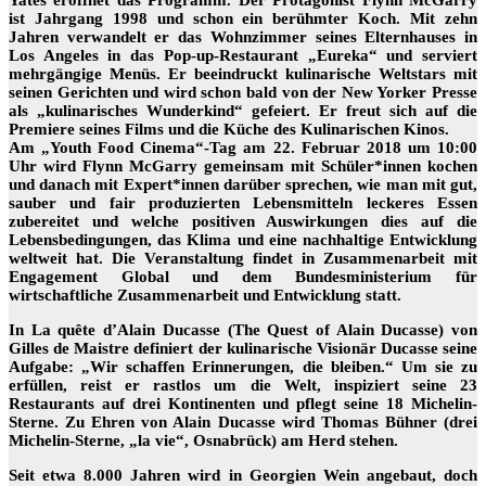
Yates eröffnet das Programm. Der Protagonist Flynn McGarry
ist Jahrgang 1998 und schon ein berühmter Koch. Mit zehn
Jahren verwandelt er das Wohnzimmer seines Elternhauses in
Los Angeles in das Pop-up-Restaurant „Eureka“ und serviert
mehrgängige Menüs. Er beeindruckt kulinarische Weltstars mit
seinen Gerichten und wird schon bald von der New Yorker Presse
als „kulinarisches Wunderkind“ gefeiert. Er freut sich auf die
Premiere seines Films und die Küche des Kulinarischen Kinos.
Am „Youth Food Cinema“-Tag am 22. Februar 2018 um 10:00
Uhr wird Flynn McGarry gemeinsam mit Schüler*innen kochen
und danach mit Expert*innen darüber sprechen, wie man mit gut,
sauber und fair produzierten Lebensmitteln leckeres Essen
zubereitet und welche positiven Auswirkungen dies auf die
Lebensbedingungen, das Klima und eine nachhaltige Entwicklung
weltweit hat. Die Veranstaltung findet in Zusammenarbeit mit
Engagement Global und dem Bundesministerium für
wirtschaftliche Zusammenarbeit und Entwicklung statt.
In La quête d’Alain Ducasse (The Quest of Alain Ducasse) von
Gilles de Maistre definiert der kulinarische Visionär Ducasse seine
Aufgabe: „Wir schaffen Erinnerungen, die bleiben.“ Um sie zu
erfüllen, reist er rastlos um die Welt, inspiziert seine 23
Restaurants auf drei Kontinenten und pflegt seine 18 Michelin-
Sterne. Zu Ehren von Alain Ducasse wird Thomas Bühner (drei
Michelin-Sterne, „la vie“, Osnabrück) am Herd stehen.
Seit etwa 8.000 Jahren wird in Georgien Wein angebaut, doch