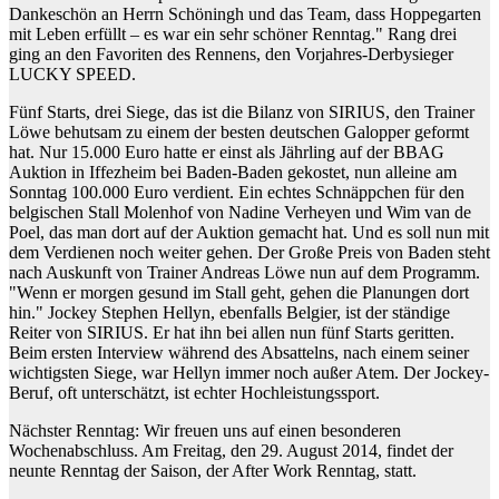
Dankeschön an Herrn Schöningh und das Team, dass Hoppegarten
mit Leben erfüllt – es war ein sehr schöner Renntag." Rang drei
ging an den Favoriten des Rennens, den Vorjahres-Derbysieger
LUCKY SPEED.
Fünf Starts, drei Siege, das ist die Bilanz von SIRIUS, den Trainer
Löwe behutsam zu einem der besten deutschen Galopper geformt
hat. Nur 15.000 Euro hatte er einst als Jährling auf der BBAG
Auktion in Iffezheim bei Baden-Baden gekostet, nun alleine am
Sonntag 100.000 Euro verdient. Ein echtes Schnäppchen für den
belgischen Stall Molenhof von Nadine Verheyen und Wim van de
Poel, das man dort auf der Auktion gemacht hat. Und es soll nun mit
dem Verdienen noch weiter gehen. Der Große Preis von Baden steht
nach Auskunft von Trainer Andreas Löwe nun auf dem Programm.
"Wenn er morgen gesund im Stall geht, gehen die Planungen dort
hin." Jockey Stephen Hellyn, ebenfalls Belgier, ist der ständige
Reiter von SIRIUS. Er hat ihn bei allen nun fünf Starts geritten.
Beim ersten Interview während des Absattelns, nach einem seiner
wichtigsten Siege, war Hellyn immer noch außer Atem. Der Jockey-
Beruf, oft unterschätzt, ist echter Hochleistungssport.
Nächster Renntag: Wir freuen uns auf einen besonderen
Wochenabschluss. Am Freitag, den 29. August 2014, findet der
neunte Renntag der Saison, der After Work Renntag, statt.