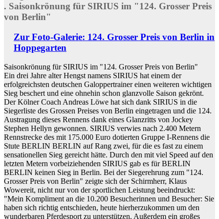
. Saisonkrönung für SIRIUS im "124. Grosser Preis
von Berlin"
Zur Foto-Galerie: 124. Grosser Preis von Berlin in
Hoppegarten
Saisonkrönung für SIRIUS im "124. Grosser Preis von Berlin"
Ein drei Jahre alter Hengst namens SIRIUS hat einem der
erfolgreichsten deutschen Galoppertrainer einen weiteren wichtigen
Sieg beschert und eine ohnehin schon glanzvolle Saison gekrönt.
Der Kölner Coach Andreas Löwe hat sich dank SIRIUS in die
Siegerliste des Grossen Preises von Berlin eingetragen und die 124.
Austragung dieses Rennens dank eines Glanzritts von Jockey
Stephen Hellyn gewonnen. SIRIUS verwies nach 2.400 Metern
Rennstrecke des mit 175.000 Euro dotierten Gruppe I-Rennens die
Stute BERLIN BERLIN auf Rang zwei, für die es fast zu einem
sensationellen Sieg gereicht hätte. Durch den mit viel Speed auf den
letzten Metern vorbeiziehenden SIRIUS gab es für BERLIN
BERLIN keinen Sieg in Berlin. Bei der Siegerehrung zum "124.
Grosser Preis von Berlin" zeigte sich der Schirmherr, Klaus
Wowereit, nicht nur von der sportlichen Leistung beeindruckt:
"Mein Kompliment an die 10.200 Besucherinnen und Besucher: Sie
haben sich richtig entschieden, heute hierherzukommen um den
wunderbaren Pferdesport zu unterstützen. Außerdem ein großes