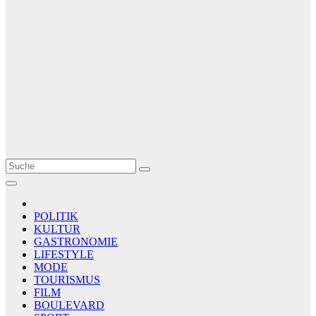
Le Matin
AGENCE DE PRESSE
POLITIK
KULTUR
GASTRONOMIE
LIFESTYLE
MODE
TOURISMUS
FILM
BOULEVARD