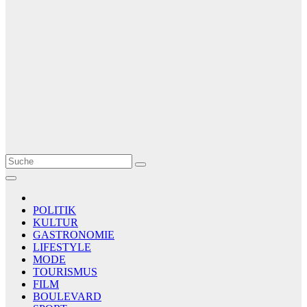
Le Matin
AGENCE DE PRESSE
POLITIK
KULTUR
GASTRONOMIE
LIFESTYLE
MODE
TOURISMUS
FILM
BOULEVARD