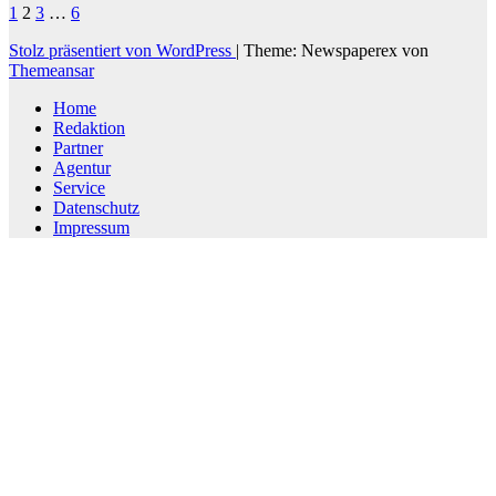
Seitennummerierung
1
2
3
…
6
der
Stolz präsentiert von WordPress
|
Theme: Newspaperex von
Themeansar
Beiträge
Home
Redaktion
Partner
Agentur
Service
Datenschutz
Impressum