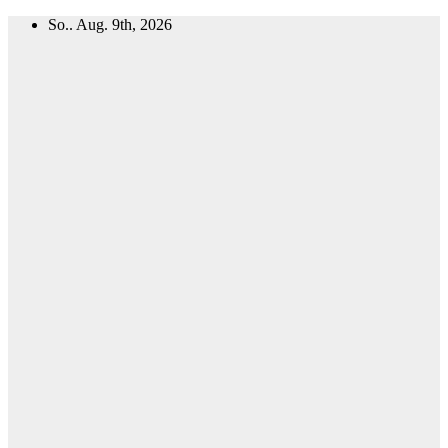
Zum
So.. Aug. 9th, 2026
Inhalt
springen