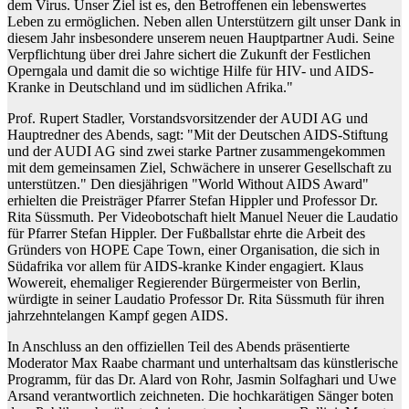
dem Virus. Unser Ziel ist es, den Betroffenen ein lebenswertes
Leben zu ermöglichen. Neben allen Unterstützern gilt unser Dank in
diesem Jahr insbesondere unserem neuen Hauptpartner Audi. Seine
Verpflichtung über drei Jahre sichert die Zukunft der Festlichen
Operngala und damit die so wichtige Hilfe für HIV- und AIDS-
Kranke in Deutschland und im südlichen Afrika."
Prof. Rupert Stadler, Vorstandsvorsitzender der AUDI AG und
Hauptredner des Abends, sagt: "Mit der Deutschen AIDS-Stiftung
und der AUDI AG sind zwei starke Partner zusammengekommen
mit dem gemeinsamen Ziel, Schwächere in unserer Gesellschaft zu
unterstützen." Den diesjährigen "World Without AIDS Award"
erhielten die Preisträger Pfarrer Stefan Hippler und Professor Dr.
Rita Süssmuth. Per Videobotschaft hielt Manuel Neuer die Laudatio
für Pfarrer Stefan Hippler. Der Fußballstar ehrte die Arbeit des
Gründers von HOPE Cape Town, einer Organisation, die sich in
Südafrika vor allem für AIDS-kranke Kinder engagiert. Klaus
Wowereit, ehemaliger Regierender Bürgermeister von Berlin,
würdigte in seiner Laudatio Professor Dr. Rita Süssmuth für ihren
jahrzehntelangen Kampf gegen AIDS.
In Anschluss an den offiziellen Teil des Abends präsentierte
Moderator Max Raabe charmant und unterhaltsam das künstlerische
Programm, für das Dr. Alard von Rohr, Jasmin Solfaghari und Uwe
Arsand verantwortlich zeichneten. Die hochkarätigen Sänger boten