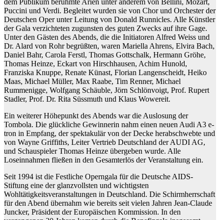
dem Publikum berühmte Arien unter anderem von Bellini, Mozart,
Puccini und Verdi. Begleitet wurden sie von Chor und Orchester der
Deutschen Oper unter Leitung von Donald Runnicles. Alle Künstler
der Gala verzichteten zugunsten des guten Zwecks auf ihre Gage.
Unter den Gästen des Abends, die die Initiatoren Alfred Weiss und
Dr. Alard von Rohr begrüßten, waren Mariella Ahrens, Elvira Bach,
Daniel Bahr, Carola Ferstl, Thomas Gottschalk, Hermann Gröhe,
Thomas Heinze, Eckart von Hirschhausen, Achim Hunold,
Franziska Knuppe, Renate Künast, Florian Langenscheidt, Heiko
Maas, Michael Müller, Max Raabe, Tim Renner, Michael
Rummenigge, Wolfgang Schäuble, Jörn Schlönvoigt, Prof. Rupert
Stadler, Prof. Dr. Rita Süssmuth und Klaus Wowereit.
Ein weiterer Höhepunkt des Abends war die Auslosung der
Tombola. Die glückliche Gewinnerin nahm einen neuen Audi A3 e-
tron in Empfang, der spektakulär von der Decke herabschwebte und
von Wayne Griffiths, Leiter Vertrieb Deutschland der AUDI AG,
und Schauspieler Thomas Heinze übergeben wurde. Alle
Loseinnahmen fließen in den Gesamterlös der Veranstaltung ein.
Seit 1994 ist die Festliche Operngala für die Deutsche AIDS-
Stiftung eine der glanzvollsten und wichtigsten
Wohltätigkeitsveranstaltungen in Deutschland. Die Schirmherrschaft
für den Abend übernahm wie bereits seit vielen Jahren Jean-Claude
Juncker, Präsident der Europäischen Kommission. In den