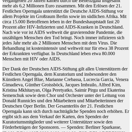
vergangenen 20 Jahren kamen durch die Benefizgala insgesamt
mehr als 6,2 Millionen Euro zusammen. Mit den Erlösen der 21.
Festlichen Operngala unterstützt die Deutsche AIDS-Stiftung vor
allem Projekte im Großraum Berlin sowie im südlichen Afrika. Mit
circa 15.000 Betroffenen leben in der Bundeshauptstadt fast 20
Prozent aller HIV-Infizierten und AIDS-Kranken in Deutschland.
Nach wie vor ist AIDS weltweit die gravierendste Pandemie, die
unzähligen Menschen den Tod bringt. Noch immer infizieren sich
jedes Jahr mehr als 2 Millionen Menschen mit dem Virus. Die
Behandlung ist kostenintensiv und weltweit nur für etwa 38 Prozent
der Erkrankten verfügbar. In Deutschland leben etwa 80.000
Menschen mit HIV oder AIDS.
Der Dank der Deutschen AIDS-Stiftung gilt allen Unterstützern der
Festlichen Operngala, dem Kuratorium und insbesondere den
Künstlern Angel Blue, Marianne Crebassa, Lucrecia Garcia, Venera
Gimadieva, Günther Groissböck, Jacques Imbrailo, Alfred Kim,
Kristina Mkhitaryan, Olga Peretyatko, Saimir Pirgu und Ekaterina
Semenchuk sowie dem Chor und Orchester unter der Leitung von
Donald Runnicles und den Mitarbeitern und Mitarbeiterinnen der
Deutschen Oper Berlin. Der Gesamterlös der 21. Festlichen
Operngala kann sich durch nachträgliche Spenden noch erhöhen. Er
ergibt sich aus dem Verkauf der Karten, den Spenden der
Kuratoriumsmitglieder und weiterer Unterstützer sowie den
Förderbeträgen der Sponsoren. — Spenden: Berliner Sparkasse,