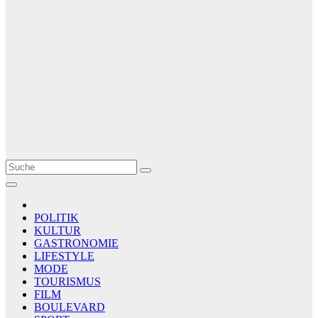
Le Matin
AGENCE DE PRESSE
POLITIK
KULTUR
GASTRONOMIE
LIFESTYLE
MODE
TOURISMUS
FILM
BOULEVARD