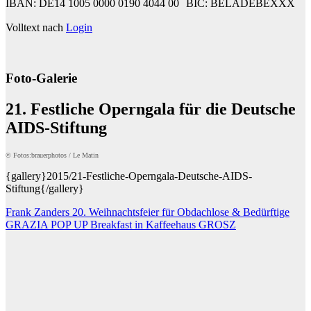
IBAN: DE14 1005 0000 0190 4044 00 BIC: BELADEBEXXX
Volltext nach
Login
Foto-Galerie
21. Festliche Operngala für die Deutsche
AIDS-Stiftung
© Fotos:brauerphotos / Le Matin
{gallery}2015/21-Festliche-Operngala-Deutsche-AIDS-
Stiftung{/gallery}
Beitragsnavigation
Frank Zanders 20. Weihnachtsfeier für Obdachlose & Bedürftige
GRAZIA POP UP Breakfast in Kaffeehaus GROSZ