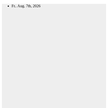
Zum
Fr.. Aug. 7th, 2026
Inhalt
springen