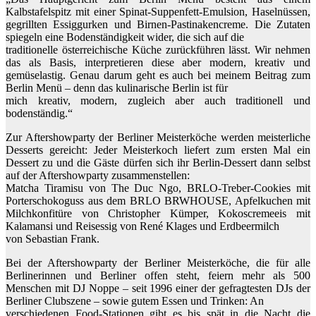
Kalbstafelspitz mit einer Spinat-Suppenfett-Emulsion, Haselnüssen,
gegrillten Essiggurken und Birnen-Pastinakencreme. Die Zutaten
spiegeln eine Bodenständigkeit wider, die sich auf die
traditionelle österreichische Küche zurückführen lässt. Wir nehmen
das als Basis, interpretieren diese aber modern, kreativ und
gemüselastig. Genau darum geht es auch bei meinem Beitrag zum
Berlin Menü – denn das kulinarische Berlin ist für
mich kreativ, modern, zugleich aber auch traditionell und
bodenständig.“
Zur Aftershowparty der Berliner Meisterköche werden meisterliche
Desserts gereicht: Jeder Meisterkoch liefert zum ersten Mal ein
Dessert zu und die Gäste dürfen sich ihr Berlin-Dessert dann selbst
auf der Aftershowparty zusammenstellen:
Matcha Tiramisu von The Duc Ngo, BRLO-Treber-Cookies mit
Porterschokoguss aus dem BRLO BRWHOUSE, Apfelkuchen mit
Milchkonfitüre von Christopher Kümper, Kokoscremeeis mit
Kalamansi und Reisessig von René Klages und Erdbeermilch
von Sebastian Frank.
Bei der Aftershowparty der Berliner Meisterköche, die für alle
Berlinerinnen und Berliner offen steht, feiern mehr als 500
Menschen mit DJ Noppe – seit 1996 einer der gefragtesten DJs der
Berliner Clubszene – sowie gutem Essen und Trinken: An
verschiedenen Food-Stationen gibt es bis spät in die Nacht die