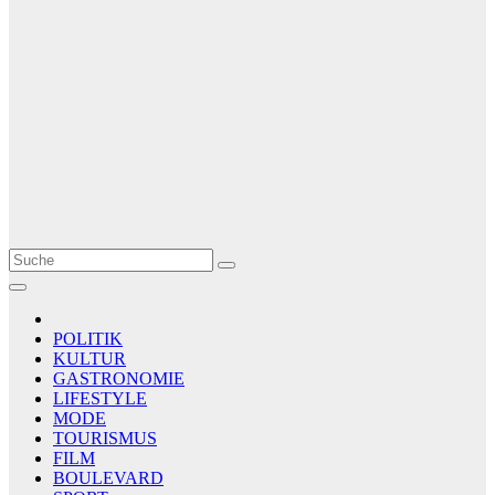
Le Matin
AGENCE DE PRESSE
POLITIK
KULTUR
GASTRONOMIE
LIFESTYLE
MODE
TOURISMUS
FILM
BOULEVARD