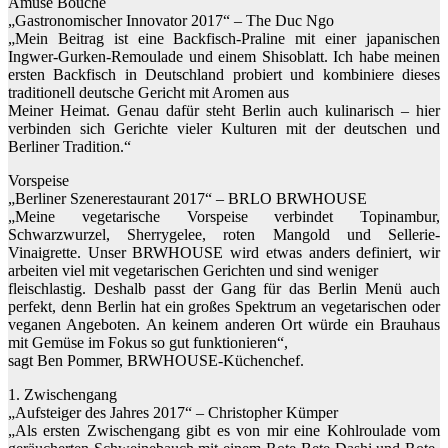
Amuse Bouche
„Gastronomischer Innovator 2017“ – The Duc Ngo
„Mein Beitrag ist eine Backfisch-Praline mit einer japanischen
Ingwer-Gurken-Remoulade und einem Shisoblatt. Ich habe meinen
ersten Backfisch in Deutschland probiert und kombiniere dieses
traditionell deutsche Gericht mit Aromen aus
Meiner Heimat. Genau dafür steht Berlin auch kulinarisch – hier
verbinden sich Gerichte vieler Kulturen mit der deutschen und
Berliner Tradition.“
Vorspeise
„Berliner Szenerestaurant 2017“ – BRLO BRWHOUSE
„Meine vegetarische Vorspeise verbindet Topinambur,
Schwarzwurzel, Sherrygelee, roten Mangold und Sellerie-
Vinaigrette. Unser BRWHOUSE wird etwas anders definiert, wir
arbeiten viel mit vegetarischen Gerichten und sind weniger
fleischlastig. Deshalb passt der Gang für das Berlin Menü auch
perfekt, denn Berlin hat ein großes Spektrum an vegetarischen oder
veganen Angeboten. An keinem anderen Ort würde ein Brauhaus
mit Gemüse im Fokus so gut funktionieren“,
sagt Ben Pommer, BRWHOUSE-Küchenchef.
1. Zwischengang
„Aufsteiger des Jahres 2017“ – Christopher Kümper
„Als ersten Zwischengang gibt es von mir eine Kohlroulade vom