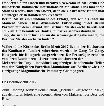
etablierten alten Hasen und kreativen Newcomern hat Berlin eine
kulinarische Bandbreite internationalen Maßstabs. Dies macht die
Stadt so lebens- und liebenswert, denn die Gastroszene ist nun mal
ein integraler Bestandteil des kreativen
Berlin. Sie ist ein Fundament des Erfolgs, den wir als Stadt im
Moment haben. Diese dynamische Entwicklung bildet Berlin
Partner mit dem Format der Berliner Meisterköche bereits seit
1997 ab. Ein besonderer Dank gilt unserer sachverständigen
Jury, die sich Jahr für Jahr an die schwierige Aufgabe macht, die
Berliner Meisterköche zu finden.“
Während die Köche das Berlin Menü 2017 live in der Kocharena
des Kaufhauses Jandorf zubereiten, werden sie Gang für Gang,
Kategorie für Kategorie ausgezeichnet: Die Preisträger erhalten
von ihren Laudatoren – Jurorinnen und Juroren der
Meisterköche-Jury – individuell angefertigte, handbemalte Teller
von der Königlichen Porzellan-Manufaktur aus Berlin sowie eine
einzigartige Magnumflasche Pommery-Champagner.
Das Berlin-Menü 2017
Zum Empfang serviert Ilona Scholl, „Berliner Gastgeberin 2017“,
aus dem tulus lotrek eine Kombination von Makrele, rote Bete und
Rose.