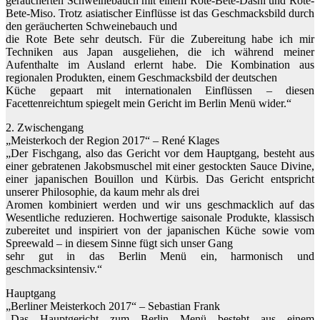
geräucherten Schweinebauch mit einem Rote-Bete-Dashi und Rote-
Bete-Miso. Trotz asiatischer Einflüsse ist das Geschmacksbild durch
den geräucherten Schweinebauch und
die Rote Bete sehr deutsch. Für die Zubereitung habe ich mir
Techniken aus Japan ausgeliehen, die ich während meiner
Aufenthalte im Ausland erlernt habe. Die Kombination aus
regionalen Produkten, einem Geschmacksbild der deutschen
Küche gepaart mit internationalen Einflüssen – diesen
Facettenreichtum spiegelt mein Gericht im Berlin Menü wider.“
2. Zwischengang
„Meisterkoch der Region 2017“ – René Klages
„Der Fischgang, also das Gericht vor dem Hauptgang, besteht aus
einer gebratenen Jakobsmuschel mit einer gestockten Sauce Divine,
einer japanischen Bouillon und Kürbis. Das Gericht entspricht
unserer Philosophie, da kaum mehr als drei
Aromen kombiniert werden und wir uns geschmacklich auf das
Wesentliche reduzieren. Hochwertige saisonale Produkte, klassisch
zubereitet und inspiriert von der japanischen Küche sowie vom
Spreewald – in diesem Sinne fügt sich unser Gang
sehr gut in das Berlin Menü ein, harmonisch und
geschmacksintensiv.“
Hauptgang
„Berliner Meisterkoch 2017“ – Sebastian Frank
„Das Hauptgericht zum Berlin Menü besteht aus einem