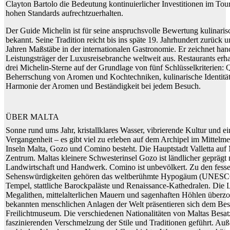
Clayton Bartolo die Bedeutung kontinuierlicher Investitionen im Tou
hohen Standards aufrechtzuerhalten.
Der Guide Michelin ist für seine anspruchsvolle Bewertung kulinaris
bekannt. Seine Tradition reicht bis ins späte 19. Jahrhundert zurück u
Jahren Maßstäbe in der internationalen Gastronomie. Er zeichnet han
Leistungsträger der Luxusreisebranche weltweit aus. Restaurants erhal
drei Michelin-Sterne auf der Grundlage von fünf Schlüsselkriterien: Q
Beherrschung von Aromen und Kochtechniken, kulinarische Identitä
Harmonie der Aromen und Beständigkeit bei jedem Besuch.
ÜBER MALTA
Sonne rund ums Jahr, kristallklares Wasser, vibrierende Kultur und ei
Vergangenheit – es gibt viel zu erleben auf dem Archipel im Mittelmee
Inseln Malta, Gozo und Comino besteht. Die Hauptstadt Valletta auf Ma
Zentrum. Maltas kleinere Schwesterinsel Gozo ist ländlicher geprägt 
Landwirtschaft und Handwerk. Comino ist unbevölkert. Zu den fess
Sehenswürdigkeiten gehören das weltberühmte Hypogäum (UNESCO)
Tempel, stattliche Barockpaläste und Renaissance-Kathedralen. Die L
Megalithen, mittelalterlichen Mauern und sagenhaften Höhlen überzo
bekannten menschlichen Anlagen der Welt präsentieren sich dem Bes
Freilichtmuseum. Die verschiedenen Nationalitäten von Maltas Besat
faszinierenden Verschmelzung der Stile und Traditionen geführt. Auß