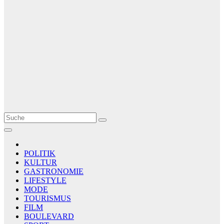
Le Matin
AGENCE DE PRESSE
POLITIK
KULTUR
GASTRONOMIE
LIFESTYLE
MODE
TOURISMUS
FILM
BOULEVARD