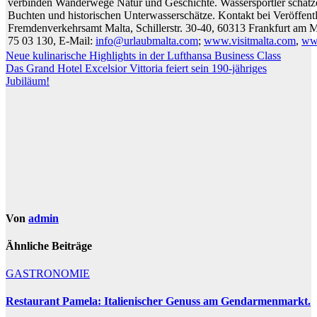
verbinden Wanderwege Natur und Geschichte. Wassersportler schätze
Buchten und historischen Unterwasserschätze. Kontakt bei Veröffent
Fremdenverkehrsamt Malta, Schillerstr. 30-40, 60313 Frankfurt am 
75 03 130, E-Mail:
info@urlaubmalta.com
;
www.visitmalta.com
,
www
Beitragsnavigation
Neue kulinarische Highlights in der Lufthansa Business Class
Das Grand Hotel Excelsior Vittoria feiert sein 190-jähriges
Jubiläum!
Von
admin
Ähnliche Beiträge
GASTRONOMIE
Restaurant Pamela: Italienischer Genuss am Gendarmenmarkt.