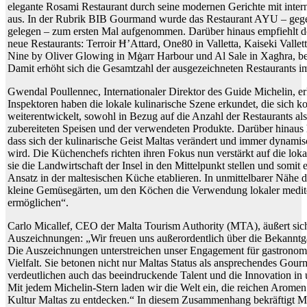
elegante Rosami Restaurant durch seine modernen Gerichte mit int
aus. In der Rubrik BIB Gourmand wurde das Restaurant AYU – gege
gelegen – zum ersten Mal aufgenommen. Darüber hinaus empfiehlt d
neue Restaurants: Terroir Ħ’Attard, One80 in Valletta, Kaiseki Vallet
Nine by Oliver Glowing in Mġarr Harbour und Al Sale in Xagħra, be
Damit erhöht sich die Gesamtzahl der ausgezeichneten Restaurants i
Gwendal Poullennec, Internationaler Direktor des Guide Michelin, e
Inspektoren haben die lokale kulinarische Szene erkundet, die sich ko
weiterentwickelt, sowohl in Bezug auf die Anzahl der Restaurants als
zubereiteten Speisen und der verwendeten Produkte. Darüber hinaus ha
dass sich der kulinarische Geist Maltas verändert und immer dynamis
wird. Die Küchenchefs richten ihren Fokus nun verstärkt auf die lok
sie die Landwirtschaft der Insel in den Mittelpunkt stellen und somit 
Ansatz in der maltesischen Küche etablieren. In unmittelbarer Nähe d
kleine Gemüsegärten, um den Köchen die Verwendung lokaler medit
ermöglichen“.
Carlo Micallef, CEO der Malta Tourism Authority (MTA), äußert sic
Auszeichnungen: „Wir freuen uns außerordentlich über die Bekanntg
Die Auszeichnungen unterstreichen unser Engagement für gastronom
Vielfalt. Sie betonen nicht nur Maltas Status als ansprechendes Gour
verdeutlichen auch das beeindruckende Talent und die Innovation in 
Mit jedem Michelin-Stern laden wir die Welt ein, die reichen Aromen
Kultur Maltas zu entdecken.“ In diesem Zusammenhang bekräftigt M