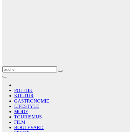
Le Matin
AGENCE DE PRESSE
POLITIK
KULTUR
GASTRONOMIE
LIFESTYLE
MODE
TOURISMUS
FILM
BOULEVARD