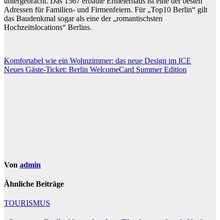
untergebracht. Das 1567 erbaute Ermelerhaus ist eine der besten
Adressen für Familien- und Firmenfeiern. Für „Top10 Berlin“ gilt
das Baudenkmal sogar als eine der „romantischsten
Hochzeitslocations“ Berlins.
Beitragsnavigation
Komfortabel wie ein Wohnzimmer: das neue Design im ICE
Neues Gäste-Ticket: Berlin WelcomeCard Summer Edition
Von
admin
Ähnliche Beiträge
TOURISMUS