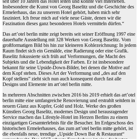
seit über 10 Jahren das Hotel leiten und konnte viel miterleben.
Insbesondere die Kunst von Georg Baselitz und die Geschichte des
Ermelerhaus, das zu unserem Hotel gehört, haben mich sehr
fasziniert. Ich freue mich auf viele neue Gäste, denen wir die
Faszination dieses ganz besonderen Hotels vermitteln dürfen.“
Das art’otel berlin mitte zeigt bereits seit seiner Eröffnung 1997 eine
dauerhafte Ausstellung mit 328 Werken von Georg Baselitz. Vom
großformatigen Bild bis hin zur kleineren Kohlezeichnung: In jedem
Raum findet sich ein Gemälde, eine Radierung oder eine Grafik.
Baselitz fokussierte sich früh auf Verformungen, die Macht des
Subjekts und die Lebendigkeit der Farben. Er ist insbesondere
bekannt für seine Upside-Down-Bilder, bei denen die Motive auf
dem Kopf stehen. Dieses Art der Verformung und „des auf den
Kopf stellens” zieht sich nun auch konsequent durch fast alle
Designs und Elemente im art’otel berlin mitte.
In mehreren Abschnitten zwischen 2016 bis 2019 erhielt das art’otel
berlin mitte eine umfangreiche Renovierung und erstrahlt seitdem in
neuem Glanz aus Kupfer, Gold und Holz. Werke des großen
Künstlers Georg Baselitz, modernes Design und herausragender
Service machen das Lifestyle-Hotel im Herzen Berlins zu einem
einzigartigen Gesamterlebnis für die Besucher. Im Erdgeschoss des
historischen Ermelerhauses, das zum art’otel berlin mitte gehört, ist
die ebenfalls neue, trendige „Upside Down Bar & Restaurant“