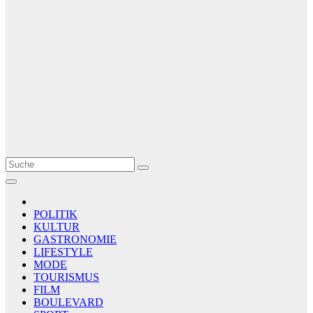
Le Matin
AGENCE DE PRESSE
POLITIK
KULTUR
GASTRONOMIE
LIFESTYLE
MODE
TOURISMUS
FILM
BOULEVARD