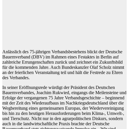
Anlässlich des 75-jährigen Verbandsbestehens blickt der Deutsche
Bauernverband (DBV) im Rahmen eines Festaktes in Berlin auf
zahlreiche Errungenschaften zurück und zeichnet ein Zukunftsbild
für die kommenden Jahre. Auch Bundeskanzler Olaf Scholz nimmt
an der feierlichen Veranstaltung teil und hält die Festrede zu Ehren
des Verbandes.
In seiner Eröffnungsrede würdigt der Präsident des Deutschen
Bauernverbandes, Joachim Rukwied, eingangs die Meilensteine und
Erfolge der vergangenen 75 Jahre Verbandsgeschichte – beginnend
mit der Zeit des Wiederaufbaus im Nachkriegsdeutschland über die
Wegbereitung eines gemeinsamen Europas, der Wiedervereinigung
bis hin zu den heutigen Herausforderungen beim Klima-, Umwelt-,
und Tierschutz. Nicht nur in den agrarpolitischen Diskurs, sondern
auch in die landwirtschaftliche Praxis brachte der Deutsche
Bauernverband stets richtungsweisende Impulse ein. „Wir sind