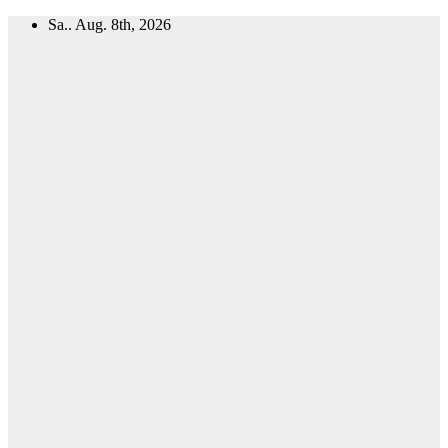
Zum
Sa.. Aug. 8th, 2026
Inhalt
springen