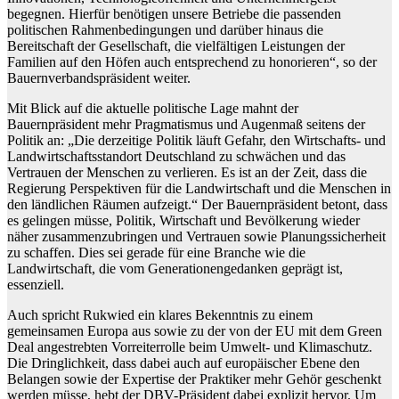
begegnen. Hierfür benötigen unsere Betriebe die passenden
politischen Rahmenbedingungen und darüber hinaus die
Bereitschaft der Gesellschaft, die vielfältigen Leistungen der
Familien auf den Höfen auch entsprechend zu honorieren“, so der
Bauernverbandspräsident weiter.
Mit Blick auf die aktuelle politische Lage mahnt der
Bauernpräsident mehr Pragmatismus und Augenmaß seitens der
Politik an: „Die derzeitige Politik läuft Gefahr, den Wirtschafts- und
Landwirtschaftsstandort Deutschland zu schwächen und das
Vertrauen der Menschen zu verlieren. Es ist an der Zeit, dass die
Regierung Perspektiven für die Landwirtschaft und die Menschen in
den ländlichen Räumen aufzeigt.“ Der Bauernpräsident betont, dass
es gelingen müsse, Politik, Wirtschaft und Bevölkerung wieder
näher zusammenzubringen und Vertrauen sowie Planungssicherheit
zu schaffen. Dies sei gerade für eine Branche wie die
Landwirtschaft, die vom Generationengedanken geprägt ist,
essenziell.
Auch spricht Rukwied ein klares Bekenntnis zu einem
gemeinsamen Europa aus sowie zu der von der EU mit dem Green
Deal angestrebten Vorreiterrolle beim Umwelt- und Klimaschutz.
Die Dringlichkeit, dass dabei auch auf europäischer Ebene den
Belangen sowie der Expertise der Praktiker mehr Gehör geschenkt
werden müsse, hebt der DBV-Präsident dabei explizit hervor. Um