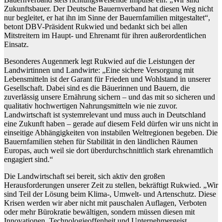
Zukunftsbauer. Der Deutsche Bauernverband hat diesen Weg nicht
nur begleitet, er hat ihn im Sinne der Bauernfamilien mitgestaltet“,
betont DBV-Präsident Rukwied und bedankt sich bei allen
Mitstreitern im Haupt- und Ehrenamt für ihren außerordentlichen
Einsatz.
Besonderes Augenmerk legt Rukwied auf die Leistungen der
Landwirtinnen und Landwirte: „Eine sichere Versorgung mit
Lebensmitteln ist der Garant für Frieden und Wohlstand in unserer
Gesellschaft. Dabei sind es die Bäuerinnen und Bauern, die
zuverlässig unsere Ernährung sichern – und das mit so sicheren und
qualitativ hochwertigen Nahrungsmitteln wie nie zuvor.
Landwirtschaft ist systemrelevant und muss auch in Deutschland
eine Zukunft haben – gerade auf diesem Feld dürfen wir uns nicht in
einseitige Abhängigkeiten von instabilen Weltregionen begeben. Die
Bauernfamilien stehen für Stabilität in den ländlichen Räumen
Europas, auch weil sie dort überdurchschnittlich stark ehrenamtlich
engagiert sind.“
Die Landwirtschaft sei bereit, sich aktiv den großen
Herausforderungen unserer Zeit zu stellen, bekräftigt Rukwied. „Wir
sind Teil der Lösung beim Klima-, Umwelt- und Artenschutz. Diese
Krisen werden wir aber nicht mit pauschalen Auflagen, Verboten
oder mehr Bürokratie bewältigen, sondern müssen diesen mit
Innovationen, Technologieoffenheit und Unternehmergeist